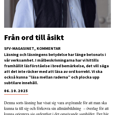
Från ord till åsikt
SFV-MAGASINET
KOMMENTAR
Läsning och läsningens betydelse har länge betonats i
vår verksamhet. I målbeskrivningarna har vi hittills
framhållit läsförståelse i bred bemärkelse, det vill säga
att det inte räcker med att läsa av ord korrekt. Vi ska
också kunna ”läsa mellan raderna” och plocka upp
subtilare innehåll.
06.10.2025
Denna sorts läsning har visat sig vara avgörande för att man ska
kunna ta till sig och förkovra sin allmänbildning – överlag för att
kunna orientera sig ordentligt i det omgivande samhället. Det här