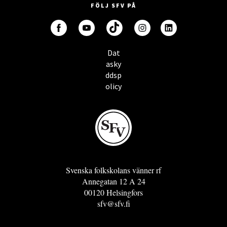
FÖLJ SFV PÅ
Dat
asky
ddsp
olicy
Svenska folkskolans vänner rf
Annegatan 12 A 24
00120 Helsingfors
sfv@sfv.fi