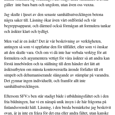
gäller inte bara barn och ungdom, utan även oss vuxna.
Jag skulle i ljuset av den senaste samhällsutvecklingen betona
några saker till. Läsning ökar även vårt ordförråd och vår
begreppsapparat, och därmed också förmågan att formulera tankar
och åsikter klart och tydligt.
Men vad är en åsikt? Det är vår beskrivning av verkligheten,
antingen så som vi uppfattar den för tillfället, eller som vi önskar
att den skulle vara. Och om vi då inte har verbala verktyg för att
formulera och argumentera vettigt för våra åsikter så att andra kan
förstå innebörden och ta ställning till dem händer det lätt att
åsiktsutbyten om minsta kontroversiella ärende förfaller till ett
simpelt och dehumaniserande slängande av stämplar på varandra.
Det gynnar ingen individuellt, och framför allt inte
samhällsutvecklingen.
Eftersom SFV:s ben står stadigt både i utbildningsfältet och i den
fria bildningen, har vi en närapå unik insyn i de här frågorna på
finlandssvenskt håll. Läsning, i den breda bemärkelse jag beskrivit
ovan, är ju inte en fråga för det ena eller andra fältet, utan kanske