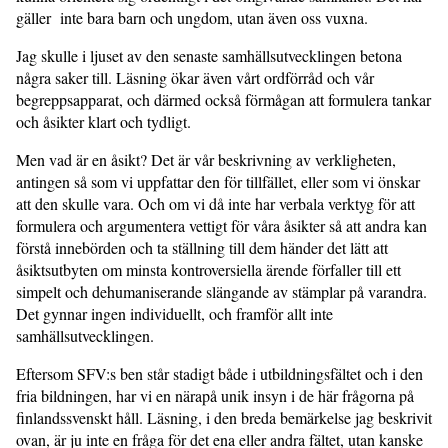
gäller inte bara barn och ungdom, utan även oss vuxna.
Jag skulle i ljuset av den senaste samhällsutvecklingen betona
några saker till. Läsning ökar även vårt ordförråd och vår
begreppsapparat, och därmed också förmågan att formulera tankar
och åsikter klart och tydligt.
Men vad är en åsikt? Det är vår beskrivning av verkligheten,
antingen så som vi uppfattar den för tillfället, eller som vi önskar
att den skulle vara. Och om vi då inte har verbala verktyg för att
formulera och argumentera vettigt för våra åsikter så att andra kan
förstå innebörden och ta ställning till dem händer det lätt att
åsiktsutbyten om minsta kontroversiella ärende förfaller till ett
simpelt och dehumaniserande slängande av stämplar på varandra.
Det gynnar ingen individuellt, och framför allt inte
samhällsutvecklingen.
Eftersom SFV:s ben står stadigt både i utbildningsfältet och i den
fria bildningen, har vi en närapå unik insyn i de här frågorna på
finlandssvenskt håll. Läsning, i den breda bemärkelse jag beskrivit
ovan, är ju inte en fråga för det ena eller andra fältet, utan kanske