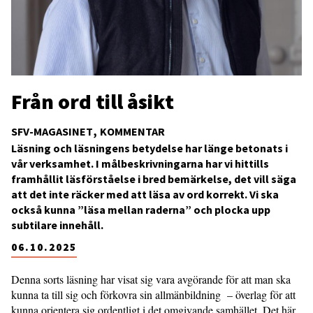
Från ord till åsikt
SFV-MAGASINET
KOMMENTAR
Läsning och läsningens betydelse har länge betonats i
vår verksamhet. I målbeskrivningarna har vi hittills
framhållit läsförståelse i bred bemärkelse, det vill säga
att det inte räcker med att läsa av ord korrekt. Vi ska
också kunna ”läsa mellan raderna” och plocka upp
subtilare innehåll.
06.10.2025
Denna sorts läsning har visat sig vara avgörande för att man ska
kunna ta till sig och förkovra sin allmänbildning – överlag för att
kunna orientera sig ordentligt i det omgivande samhället. Det här