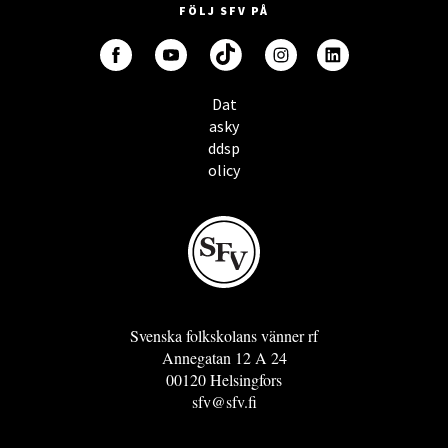
FÖLJ SFV PÅ
Dat
asky
ddsp
olicy
Svenska folkskolans vänner rf
Annegatan 12 A 24
00120 Helsingfors
sfv@sfv.fi