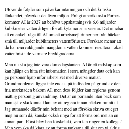
Utöver de följder som påverkar inlärningen och det kritiska
tänkandet, påverkar det även miljön. Enligt amerikanska Forbes
kommer AI år 2027 att behöva uppskattningsvis 6,6 miljarder
kubikmeter vatten årligen för att kyla ner sina servrar. Det innebär
att en enkel fråga till AI om ett arbetsmejl rinner ner från bäckar
små till miljarder kubikmeters vattenförluster. Forskare menar att
de här överväldigande mängderna vatten kommer resultera i ökad
vattenbrist i de varmare breddgraderna.
Men nu ska jag inte vara domedagstanten. AI är ett redskap som
kan hjälpa en hitta rätt information i stora mängder data och kan
ge personer hjälp inför arbetslivet med diverse mallar.
Grundproblemet ligger inte endast på individen på grund av den
fria marknaden bakom AI, men dess följder kan regleras genom
måttlig personlig användning. Det är en porlande liten bäck som
man själv ska kunna klara av att reglera innan bäcken runnit ut.
Jag utmanade därför min bekant med att försöka skriva ett eget
mejl nu som då, kanske också ringa för att forma ord mellan en
annan part. Först blev hen förskräckt, vem fan ringer en kollega?
Men vem ska då klara av att forma tankarna till slut om vi aldrig