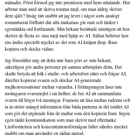
månader. Först förstod jag inte premissen med hens uttalande. Hur
arbetar man med att skriva tomma mejl, om man aldrig skriver
dem själv? Insåg rätt snabbt att jag lever i något sorts analogt
romantiserat förflutet där alla mukamas går runt och tänker i
egentänkta ord fortfarande. Min bekant berättade nämligen att hen
skriver de flesta av sina mejl med hjälp av AI. Sällan behöver hen
ens ändra speciellt mycket av det som AI knåpat ihop. Bara
kopiera och skicka vidare.
Jag föreställer mig att detta inte bara görs av min bekant,
säkerligen gör andra personer på samma arbetsplats detta. Det
skulle betyda att folk i studie- och arbetslivet sitter och frågar AI,
därefter kopierar svaren och skickar AI-genererade
mejlkonversationer mellan varandra. I förlängningen läser inte
mottagaren svarsmejlet i sin helhet, de ber AI att sammanfatta
svaren till högst två meningar. Framom att läsa mellan raderna och
ta in större mängd information från båda parterna är det istället AI
som gör det utgående från de mallar som den kopierat fram. Ingen
egen tänkt kommunikation som man skrivit med eftertanke.
Läsförståelsen och koncentrationsförmågan faller således mycket
snabbt om man använder en sådan metod.