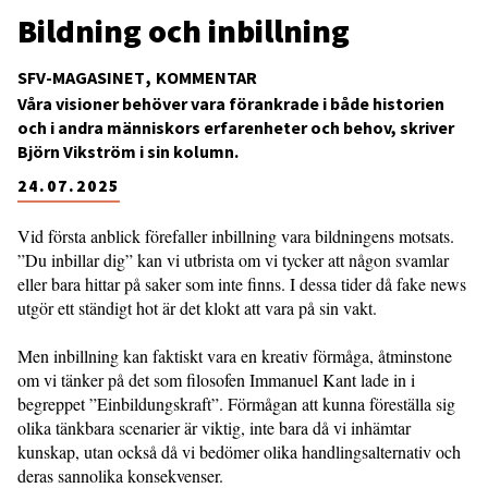
Bildning och inbillning
SFV-MAGASINET
KOMMENTAR
Våra visioner behöver vara förankrade i både historien
och i andra människors erfarenheter och behov, skriver
Björn Vikström i sin kolumn.
24.07.2025
Vid första anblick förefaller inbillning vara bildningens motsats.
”Du inbillar dig” kan vi utbrista om vi tycker att någon svamlar
eller bara hittar på saker som inte finns. I dessa tider då fake news
utgör ett ständigt hot är det klokt att vara på sin vakt.
Men inbillning kan faktiskt vara en kreativ förmåga, åtminstone
om vi tänker på det som filosofen Immanuel Kant lade in i
begreppet ”Einbildungskraft”. Förmågan att kunna föreställa sig
olika tänkbara scenarier är viktig, inte bara då vi inhämtar
kunskap, utan också då vi bedömer olika handlingsalternativ och
deras sannolika konsekvenser.