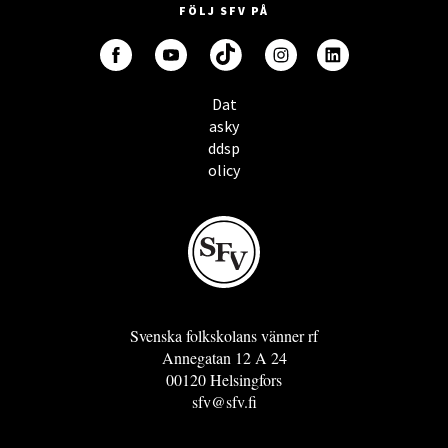
FÖLJ SFV PÅ
Dat
asky
ddsp
olicy
Svenska folkskolans vänner rf
Annegatan 12 A 24
00120 Helsingfors
sfv@sfv.fi