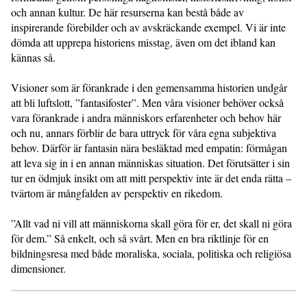
och annan kultur. De här resurserna kan bestå både av
inspirerande förebilder och av avskräckande exempel. Vi är inte
dömda att upprepa historiens misstag, även om det ibland kan
kännas så.
Visioner som är förankrade i den gemensamma historien undgår
att bli luftslott, ”fantasifoster”. Men våra visioner behöver också
vara förankrade i andra människors erfarenheter och behov här
och nu, annars förblir de bara uttryck för våra egna subjektiva
behov. Därför är fantasin nära besläktad med empatin: förmågan
att leva sig in i en annan människas situation. Det förutsätter i sin
tur en ödmjuk insikt om att mitt perspektiv inte är det enda rätta –
tvärtom är mångfalden av perspektiv en rikedom.
”Allt vad ni vill att människorna skall göra för er, det skall ni göra
för dem.” Så enkelt, och så svårt. Men en bra riktlinje för en
bildningsresa med både moraliska, sociala, politiska och religiösa
dimensioner.