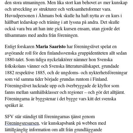
den stora utmaningen. Men lika stort kan behovet av mer kunskap
och utveckling av strukturer och verksamhetsformer vara.
Huvudpersonen i Åhmans bok skulle ha haft nytta av en kurs i
hållbart ledarskap och träning i att lyssna på andra. Det skulle
också vara bra att han inte gick kursen ensam, utan gjorde det
tillsammans med andra från föreningen.
Maria Saaristo
Enligt forskaren
har föreningslivet spelat en
avgörande roll för den finlandssvenska gruppidentiteten allt sedan
1880-talet. Som tidiga nyckel­aktörer nämner hon Svenska
folkskolans vänner och Svenska litteratursällskapet, grundade
1882 respektive 1885, och de ungdoms- och nykterhetsföreningar
som vid samma tider började grundas runtom i Finland.
Föreningslivet luckrade upp och överbryggade de klyftor som
fanns mellan samhällsklasser och regioner – och gör det alltjämt.
Föreningarna är byggstenar i det bygge vars kitt det svenska
språket är.
SFV står ständigt till föreningarnas tjänst genom
Föreningsresursen
, vår kunskapsbank på webben med
lättillgänglig information om allt från grund­läggande