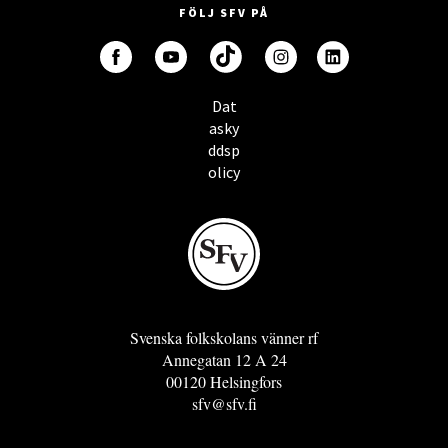
FÖLJ SFV PÅ
Dat
asky
ddsp
olicy
Svenska folkskolans vänner rf
Annegatan 12 A 24
00120 Helsingfors
sfv@sfv.fi