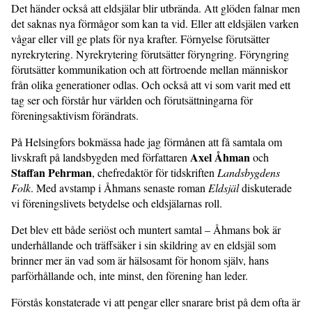
Det händer också att eldsjälar blir utbrända. Att glöden falnar men
det saknas nya förmågor som kan ta vid. Eller att eldsjälen varken
vågar eller vill ge plats för nya krafter. Förnyelse förutsätter
nyrekrytering. Nyrekrytering förutsätter föryngring. Föryngring
förutsätter kommunikation och att förtroende mellan människor
från olika generationer odlas. Och också att vi som varit med ett
tag ser och förstår hur världen och förutsättningarna för
föreningsaktivism förändrats.
På Helsingfors bokmässa hade jag förmånen att få samtala om
Axel Åhman
livskraft på landsbygden med författaren
och
Staffan Pehrman
, chefredaktör för tidskriften
Landsbygdens
Folk
. Med avstamp i Åhmans senaste roman
Eldsjäl
diskuterade
vi föreningslivets betydelse och eldsjälarnas roll.
Det blev ett både seriöst och muntert samtal – Åhmans bok är
underhållande och träffsäker i sin skildring av en eldsjäl som
brinner mer än vad som är hälsosamt för honom själv, hans
parförhållande och, inte minst, den förening han leder.
Förstås konstaterade vi att pengar eller snarare brist på dem ofta är