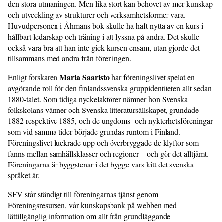
den stora utmaningen. Men lika stort kan behovet av mer kunskap
och utveckling av strukturer och verksamhetsformer vara.
Huvudpersonen i Åhmans bok skulle ha haft nytta av en kurs i
hållbart ledarskap och träning i att lyssna på andra. Det skulle
också vara bra att han inte gick kursen ensam, utan gjorde det
tillsammans med andra från föreningen.
Maria Saaristo
Enligt forskaren
har föreningslivet spelat en
avgörande roll för den finlandssvenska gruppidentiteten allt sedan
1880-talet. Som tidiga nyckel­aktörer nämner hon Svenska
folkskolans vänner och Svenska litteratursällskapet, grundade
1882 respektive 1885, och de ungdoms- och nykterhetsföreningar
som vid samma tider började grundas runtom i Finland.
Föreningslivet luckrade upp och överbryggade de klyftor som
fanns mellan samhällsklasser och regioner – och gör det alltjämt.
Föreningarna är byggstenar i det bygge vars kitt det svenska
språket är.
SFV står ständigt till föreningarnas tjänst genom
Föreningsresursen
, vår kunskapsbank på webben med
lättillgänglig information om allt från grund­läggande