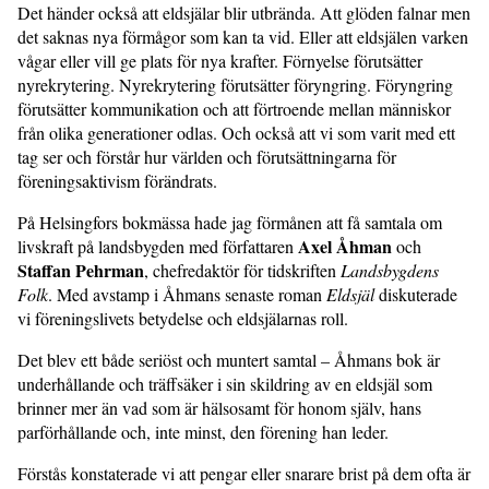
Det händer också att eldsjälar blir utbrända. Att glöden falnar men
det saknas nya förmågor som kan ta vid. Eller att eldsjälen varken
vågar eller vill ge plats för nya krafter. Förnyelse förutsätter
nyrekrytering. Nyrekrytering förutsätter föryngring. Föryngring
förutsätter kommunikation och att förtroende mellan människor
från olika generationer odlas. Och också att vi som varit med ett
tag ser och förstår hur världen och förutsättningarna för
föreningsaktivism förändrats.
På Helsingfors bokmässa hade jag förmånen att få samtala om
Axel Åhman
livskraft på landsbygden med författaren
och
Staffan Pehrman
, chefredaktör för tidskriften
Landsbygdens
Folk
. Med avstamp i Åhmans senaste roman
Eldsjäl
diskuterade
vi föreningslivets betydelse och eldsjälarnas roll.
Det blev ett både seriöst och muntert samtal – Åhmans bok är
underhållande och träffsäker i sin skildring av en eldsjäl som
brinner mer än vad som är hälsosamt för honom själv, hans
parförhållande och, inte minst, den förening han leder.
Förstås konstaterade vi att pengar eller snarare brist på dem ofta är