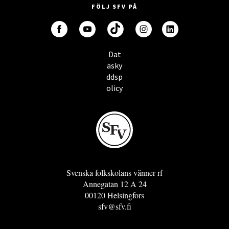
FÖLJ SFV PÅ
Dat
asky
ddsp
olicy
Svenska folkskolans vänner rf
Annegatan 12 A 24
00120 Helsingfors
sfv@sfv.fi