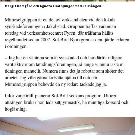
Margit Hemgård och Agneta Lind sjunger med i allsången.
Mimoselgruppen är en del av verksamheten vid den lokala
synskadeföreningen i Jakobstad. Gruppen träffas varannan
torsdag vid verksamhetscentret Fyren, där träffarna hållits
regelbundet sedan 2007. Sol-Britt Björkgren är den fjärde ledaren
i ordningen.
– Jag har en väninna som är synskadad och har därför tidigare
varit aktiv inom taltidningsföreningen, så länge vi ännu läste in
tidningen manuellt. Numera finns det ju robotar som sköter det
arbetet. Jag ville gärna fortsätta hjälpa till och när
Mimoselgruppen behövde en ny ledare tackade jag ja.
Inför varje träff planerar Sol-Britt veckans program. Utöver
allsången brukar hon leda sittgymnastik, ha muntliga korsord och
högläsning.