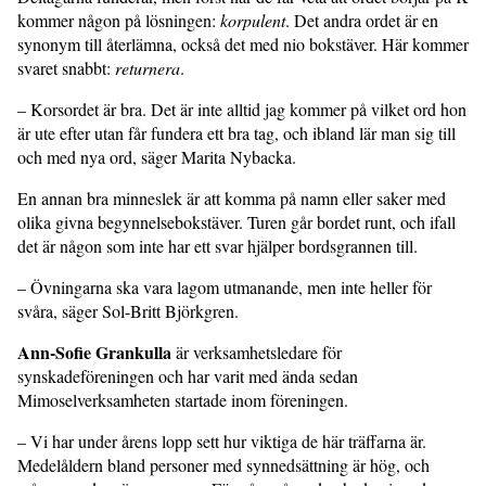
kommer någon på lösningen:
korpulent
. Det andra ordet är en
synonym till återlämna, också det med nio bokstäver. Här kommer
svaret snabbt:
returnera
.
– Korsordet är bra. Det är inte alltid jag kommer på vilket ord hon
är ute efter utan får fundera ett bra tag, och ibland lär man sig till
och med nya ord, säger Marita Nybacka.
En annan bra minneslek är att komma på namn eller saker med
olika givna begynnelsebokstäver. Turen går bordet runt, och ifall
det är någon som inte har ett svar hjälper bordsgrannen till.
– Övningarna ska vara lagom utmanande, men inte heller för
svåra, säger Sol-Britt Björkgren.
Ann-Sofie Grankulla
är verksamhetsledare för
synskadeföreningen och har varit med ända sedan
Mimoselverksamheten startade inom föreningen.
– Vi har under årens lopp sett hur viktiga de här träffarna är.
Medelåldern bland personer med synnedsättning är hög, och