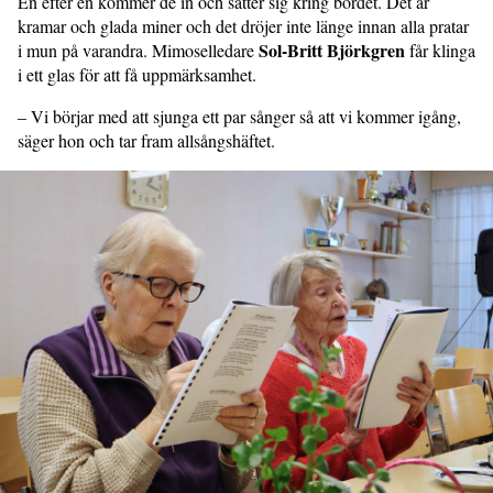
En efter en kommer de in och sätter sig kring bordet. Det är
kramar och glada miner och det dröjer inte länge innan alla pratar
Sol-Britt Björkgren
i mun på varandra. Mimoselledare
får klinga
i ett glas för att få uppmärksamhet.
– Vi börjar med att sjunga ett par sånger så att vi kommer igång,
säger hon och tar fram allsångshäftet.