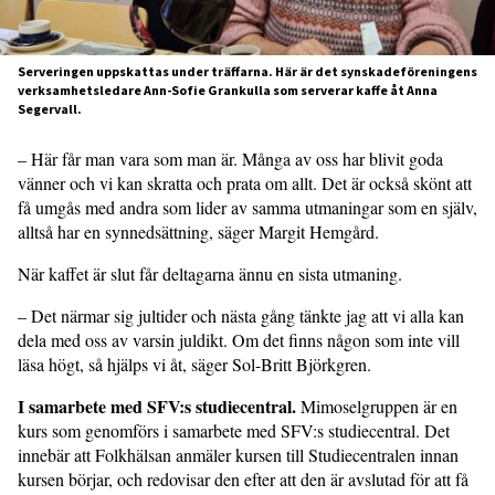
Serveringen uppskattas under träffarna. Här är det synskadeföreningens
verksamhetsledare Ann-Sofie Grankulla som serverar kaffe åt Anna
Segervall.
– Här får man vara som man är. Många av oss har blivit goda
vänner och vi kan skratta och prata om allt. Det är också skönt att
få umgås med andra som lider av samma utmaningar som en själv,
alltså har en synnedsättning, säger Margit Hemgård.
När kaffet är slut får deltagarna ännu en sista utmaning.
– Det närmar sig jultider och nästa gång tänkte jag att vi alla kan
dela med oss av varsin juldikt. Om det finns någon som inte vill
läsa högt, så hjälps vi åt, säger Sol-Britt Björkgren.
I samarbete med SFV:s studiecentral.
Mimoselgruppen är en
kurs som genomförs i samarbete med SFV:s studiecentral. Det
innebär att Folkhälsan anmäler kursen till Studiecentralen innan
kursen börjar, och redovisar den efter att den är avslutad för att få