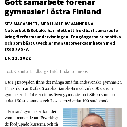
Gott samarbete förenar
gymnasier i östra Finland
SFV-MAGASINET
MED HJÄLP AV VÄNNERNA
Nätverket SiBoLoKo har inlett ett fruktbart samarbete
kring flerformsundervisningen. Tongångarna är positiva
och som bäst utvecklar man tutorverksamheten med
stöd av SFV.
16.12.2022
Text: Camilla Lindberg • Bild: Frida Lönnroos
Ute i glesbygden finns det många små finlands­sven­ska gymnasier.
Ett av dem är Kotka Svenska Sam­skola med cirka 30 elever i
gymnasiet. I närheten finns även gymnasierna i Sibbo som har
cirka 150 studerande och Lovisa med cirka 100 studerande.
– För små gymnasier kan det
vara utmanande att förverkliga
de fördjupade kurserna och få