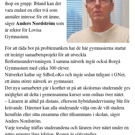
ihop en grupp. Ibland kan det
vara endast en eller två som
anmäler intresse för ett ämne,
Anders Nordström
säger
som
är rektor för Lovisa
Gymnasium.
För att råda bot på problematiken har de här gymnasierna startat
ett treårigt samarbetsprojekt för att utveckla
flerformsundervisningen. I samma nätverk ingår också Borgå
Gymnasium med cirka 300 elever.
Nätverket kallar sig SiBoLoKo och ingår sedan tidigare i GNet,
ett ännu större nätverk av gymnasier.
Det nya samarbetet går i korthet ut på att skolornas studerande ges
möjlighet att delta i gemensamma kurser som ordnas över nätet.
– Läraren är alltid på distans, eftersom hybridundervisning blir för
krävande. Däremot kan alla studerande välja om de vill studera
hemifrån eller sitta ensamma eller tillsammans i skolan, säger
Anders Nordström.
Varje torsdag träffas studerandena och läraren över nätet under en
nittio minuter lång lektion. Resten är själv­studier.