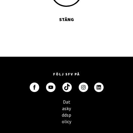
STÄNG
FÖLJ SFV PÅ
Dat
asky
ddsp
olicy