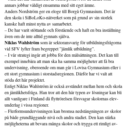
annars jobbar väldigt ensamma med sitt eget ämne.
Anders Nordström ger en eloge till Borgå Gymnasium. Det är
den skola i SiBoLoKo-nätverket som på grund av sin storlek
kanske haft minst nytta av samarbetet.
– De har varit stöttande och förstående och haft en bra inställning
även om de inte alltid gynnats själva.
Niklas Wahlström
som är sektor­ansvarig för utbildningsfrågorna
vid SFV lyfter fram begreppet ”jämlik ut­bild­ning”.
– I vår strategi ingår att jobba för den målsättningen. Det kan till
exempel innebära att man ska ha samma möjligheter att få bra
undervisning, oberoende om man går i Lovisa Gymnasium eller i
ett stort gymnasium i storstadsregionen. Därför har vi valt att
stöda det här projektet.
Enligt Niklas Wahlström är också avståndet mellan hem och skola
en jäm­likhets­fråga. Han tror att den här typen av lösningar kan bli
allt vanligare i Finland då flyttrörelsen försvagar skolornas elev­
underlag i vissa regioner.
– Flerformsundervisningen kan bromsa nedstängningen av skolor
på både grundläggande nivå och andra stadiet. Den kan stärka
möjligheterna att bevara många skolor och trygga ett rimligt av­