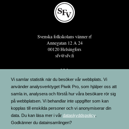
Svenska folkskolans vänner rf
Annegatan 12 A 24
00120 Helsingfors
sfv@sfv.fi
GRO
FÖRENINGSRESURSEN
Vi samlar statistik när du besöker vår webbplats. Vi
använder analysverktyget Piwik Pro, som hjälper oss att
MINNESRUNOR.FI
samla in, analysera och förstå hur våra besökare rör sig
UPPSLAGSVERKET FINLAND
på webbplatsen. Vi behandlar inte uppgifter som kan
LÄGENHETER
kopplas till enskilda personer och vi anonymiserar din
FAKTURERING
data. Du kan läsa mer i vår
dataskyddspolicy
.
Godkänner du datainsamlingen?