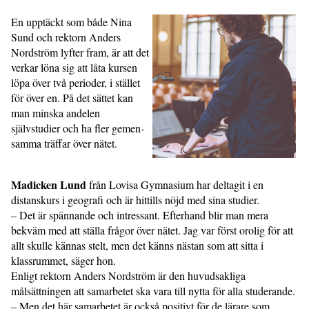
En upptäckt som både Nina
Sund och rektorn Anders
Nordström lyfter fram, är att det
verkar löna sig att låta kursen
löpa över två perioder, i stället
för över en. På det sättet kan
man minska andelen
självstudier och ha fler gemen­
samma träffar över nätet.
Madicken Lund
från Lovisa Gymnasium har deltagit i en
distanskurs i geografi och är hittills nöjd med sina studier.
– Det är spännande och intressant. Efterhand blir man mera
bekväm med att ställa frågor över nätet. Jag var först orolig för att
allt skulle kännas stelt, men det känns nästan som att sitta i
klassrummet, säger hon.
Enligt rektorn Anders Nordström är den huvudsakliga
målsättningen att samarbetet ska vara till nytta för alla studerande.
– Men det här samarbetet är också positivt för de lärare som