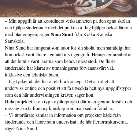
– Min uppgift är att koordinera verk­samheten på den egna skolan
och hjälpa studerande med det praktiska. Jag hjälper också lärarna
Nina Sund
med planeringen, säger
från Kotka Svenska
Samskola.
Nina Sund har fungerat som tutor för sin skola, men samtidigt har
hon också varit lärare i en nätkurs i geografi. Hennes erfarenhet är
att det hittills varit lärarna som behövt mest stöd. De flesta
studerande har klarat av utmaningarna förvånansvärt väl,
inklusive den tekniska biten.
– Jag tycker att det här är ett bra koncept. Det är roligt att
undervisa online och positivt att få utveckla helt nya uppgiftstyper
som den här undervisningen kräver, säger hon.
Hela projektet är en typ av pilotprojekt där man genom försök och
misstag ska ta fram ny kunskap som man sedan förädlar.
– Vi tutorlärare samlar in information om projektet både från
studerande och lärare som undervisat i de här flerformskurserna,
säger Nina Sund.