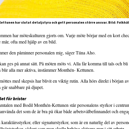
ettunen har slutat detaljstyra och gett personalen större ansvar. Bild: Folkhä
mmen har möteskulturen gjorts om. Varje möte börjar med en kort check
e mår, ofta med hjälp av en bild.
mer den påminner personalen mig, säger Tiina Aho.
kan ges på annat sätt. På möten möts vi. Alla får komma till tals och bl
å blir alla mer aktiva, instämmer Monthén- Kettunen.
möttes med skepsis har blivit en viktig rutin. Alla hörs direkt i början a
 går snabbare på djupet.
let för brister
samtalen med Bodil Monthén-Kettunen står personalens styrkor i centru
 använda det som de är bra på ökar både arbetsvälbefinnandet och eng
 karaktärsstyrkor, eller signaturstyrkor, som är en naturlig del av perso
illväxtstyrkor, sådant som man skulle behöva aktivera mer i sitt arbete.