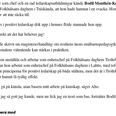
Bodil Monthén-K
år som chef och en rad ledarskapsutbildningar kände
 Folkhälsans daghem i Träskända, att hon hade hamnat i en svacka. Hon
att inte räcka till.
 i positivt ledarskap dök upp i hennes flöde stannade hon upp.
rekt att det här behöver jag!
e skrivit sin magisteravhandling om resiliens inom småbarnspedagogik
sonalens välmående kan stärkas i praktiken.
ton anställda och arbetar som enhetschef på Folkhälsans daghem Trolle
r hon arbetat som enhetschef på Folkhälsans daghem i Lahtis, med tolv
 principerna för positivt ledarskap på båda ställena, men det är i Troll
 hunnit få tydlig effekt.
te gå på känsla, utan basera mitt arbete på kunskap, säger Aho.
 jag så gott jag kunde, men nu fick jag en teori som bas, fortsätter Bod
mera mod