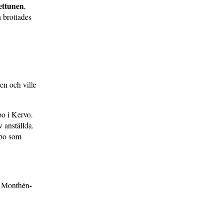
ettunen
,
 brottades
en och ville
bo i Kervo.
 anställda.
ebo som
il Monthén-