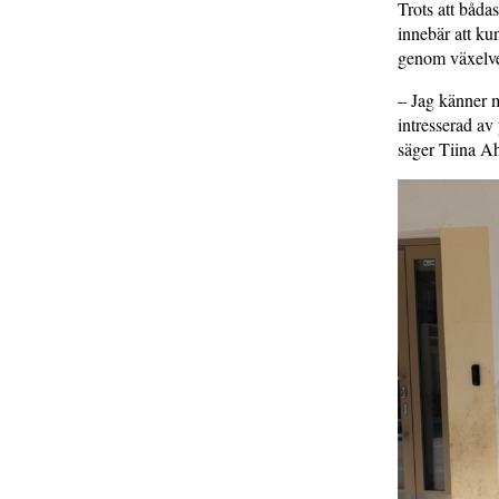
Trots att båda
innebär att kun
genom växelve
– Jag känner m
intresserad av
säger Tiina A