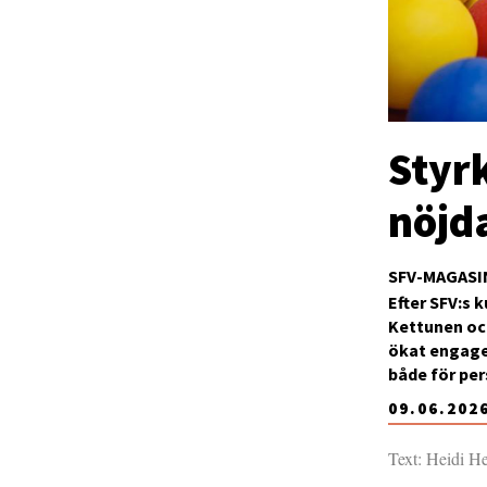
Styr
nöjd
SFV-MAGASI
Efter SFV:s 
Kettunen och
ökat engage
både för pe
09.06.202
Text: Heidi H