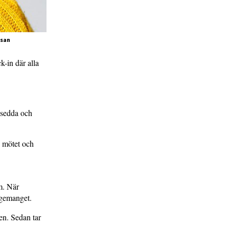
lsan
-in där alla
i sedda och
v mötet och
m. När
agemanget.
nen. Sedan tar