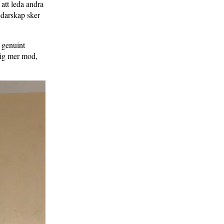
att leda andra
ledarskap sker
 genuint
 mig mer mod,