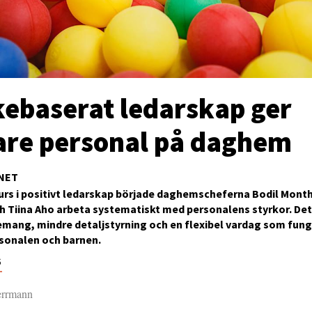
kebaserat ledarskap ger
are personal på daghem
NET
kurs i positivt ledarskap började daghemscheferna Bodil Mont
 Tiina Aho arbeta systematiskt med personalens styrkor. Det h
mang, mindre detaljstyrning och en flexibel vardag som fung
rsonalen och barnen.
6
errmann