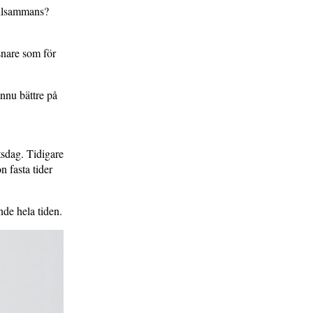
tillsammans?
snare som för
ännu bättre på
tsdag. Tidigare
n fasta tider
nde hela tiden.