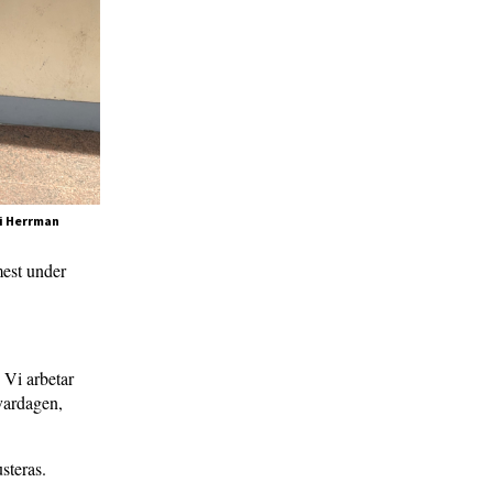
di Herrman
mest under
 Vi arbetar
 vardagen,
steras.