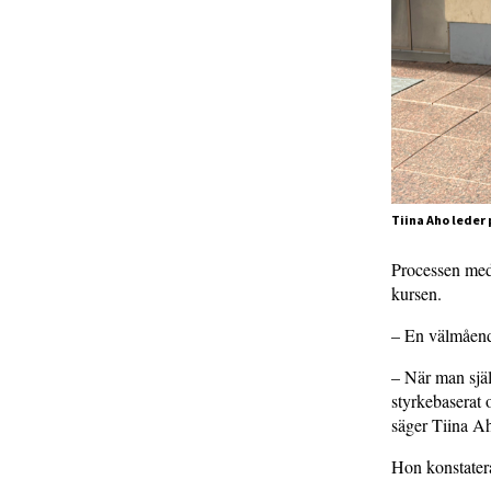
Tiina Aho leder
Processen med 
kursen.
– En välmående
– När man själ
styrkebaserat 
säger Tiina A
Hon konstatera