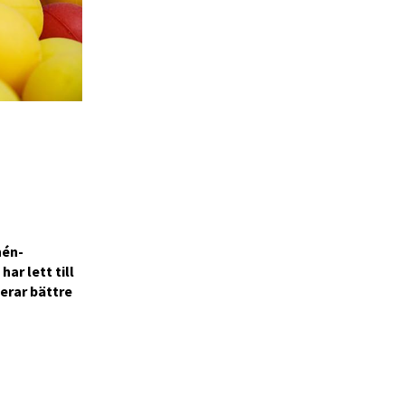
hén-
ar lett till
erar bättre