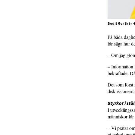
Bodil Monthén-K
På båda daghe
får säga hur d
– Om jag glöm
– Information 
bekräftade. D
Det som först 
diskussionerna
Styrkor i stäl
I utvecklings
människor får
– Vi pratar om
vi också upp t