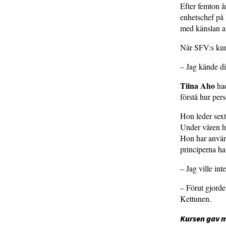
Efter femton 
enhetschef på
med känslan av 
När SFV:s kurs
– Jag kände di
Tiina Aho
had
förstå hur per
Hon leder sex
Under våren ha
Hon har använt
principerna har
– Jag ville in
– Förut gjorde
Kettunen.
Kursen gav 