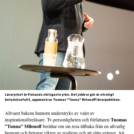
Läraryrket är Finlands viktigaste yrke. Det jobb ni gör är otroligt
betydelsefullt, uppmuntrar Tuomas "Tunna" Milonoff lärarpubliken.
Allvaret bakom humorn understryks av valet av
Tuomas
inspirationsföreläsare. Tv-personligheten och författaren
”Tunna” Milonoff
berättar om sin resa tillbaka från en allvarlig
burnout och betonar vikten av resiliens och att sätta gränser. Att