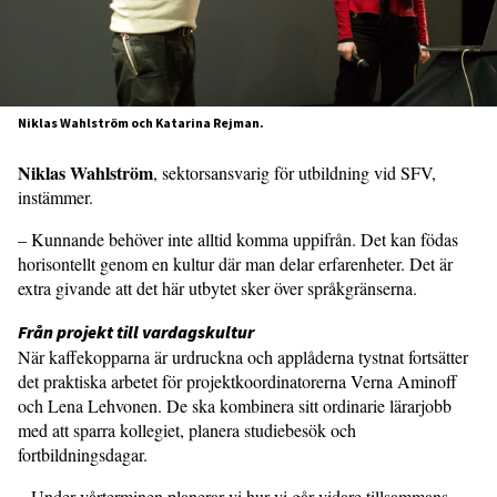
Niklas Wahlström och Katarina Rejman.
Niklas Wahlström
, sektorsansvarig för utbildning vid SFV,
instämmer.
– Kunnande behöver inte alltid komma uppifrån. Det kan födas
horisontellt genom en kultur där man delar erfarenheter. Det är
extra givande att det här utbytet sker över språkgränserna.
Från projekt till vardagskultur
När kaffekopparna är urdruckna och applåderna tystnat fortsätter
det prak­tiska arbetet för projektkoordinatorerna Verna Aminoff
och Lena Lehvonen. De ska kombinera sitt ordinarie lärarjobb
med att sparra kollegiet, planera studie­besök och
fortbildningsdagar.
– Under vårterminen planerar vi hur vi går vidare tillsammans