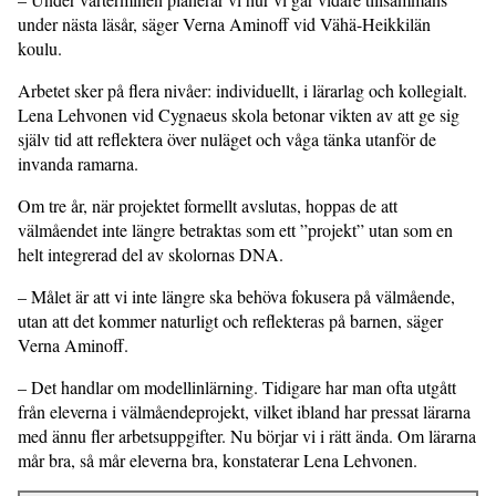
under nästa läsår, säger Verna Aminoff vid Vähä-Heikkilän
koulu.
Arbetet sker på flera nivåer: individuellt, i lärarlag och kollegialt.
Lena Lehvonen vid Cygnaeus skola betonar vikten av att ge sig
själv tid att reflektera över nuläget och våga tänka utanför de
invanda ramarna.
Om tre år, när projektet formellt avslu­tas, hoppas de att
välmåendet inte längre betraktas som ett ”projekt” utan som en
helt integrerad del av skolornas DNA.
– Målet är att vi inte längre ska behöva fokusera på välmående,
utan att det kommer naturligt och reflekteras på barnen, säger
Verna Aminoff.
– Det handlar om modellinlärning. Tidigare har man ofta utgått
från eleverna i välmåendeprojekt, vilket ibland har pressat lärarna
med ännu fler arbetsuppgifter. Nu börjar vi i rätt ända. Om lärarna
mår bra, så mår eleverna bra, konstaterar Lena Lehvonen.