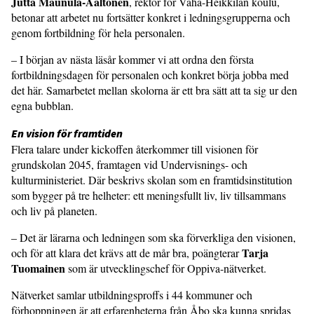
Jutta Maunula-Aaltonen
, rektor för Vähä-Heikkilän koulu,
betonar att arbetet nu fortsätter konkret i ledningsgrupperna och
genom fortbildning för hela personalen.
– I början av nästa läsår kommer vi att ordna den första
fortbildningsdagen för personalen och konkret börja jobba med
det här. Samarbetet mellan skolorna är ett bra sätt att ta sig ur den
egna bubblan.
En vision för framtiden
Flera talare under kickoffen återkommer till visio­nen för
grundskolan 2045, framtagen vid Undervisnings- och
kulturministeriet. Där beskrivs skolan som en framtidsinstitution
som bygger på tre helheter: ett meningsfullt liv, liv tillsammans
och liv på planeten.
– Det är lärarna och ledningen som ska förverkliga den visionen,
Tarja
och för att klara det krävs att de mår bra, poängterar
Tuomainen
som är utvecklings­chef för Oppiva-nätverket.
Nätverket samlar utbildningsproffs i 44 kommuner och
förhoppningen är att erfarenheterna från Åbo ska kunna spridas