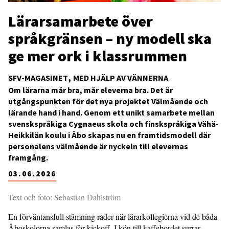
Lärarsamarbete över
språkgränsen – ny modell ska
ge mer ork i klassrummen
SFV-MAGASINET
MED HJÄLP AV VÄNNERNA
Om lärarna mår bra, mår eleverna bra. Det är
utgångspunkten för det nya projektet Välmående och
lärande hand i hand. Genom ett unikt samarbete mellan
svenskspråkiga Cygnaeus skola och finskspråkiga Vähä-
Heikkilän koulu i Åbo skapas nu en framtidsmodell där
personalens välmående är nyckeln till elevernas
framgång.
03.06.2026
Text och foto: Sebastian Dahlström
En förväntansfull stämning råder när lärarkollegierna vid de båda
Åboskolorna samlas för kickoff. I kön till kaffebordet surrar