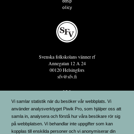
ddsp
olicy
Svenska folkskolans vänner rf
Annegatan 12 A 24
00120 Helsingfors
sfv@sfv.fi
GRO
FÖRENINGSRESURSEN
Vi samlar statistik när du besöker vår webbplats. Vi
använder analysverktyget Piwik Pro, som hjälper oss att
MINNESRUNOR.FI
samla in, analysera och förstå hur våra besökare rör sig
UPPSLAGSVERKET FINLAND
på webbplatsen. Vi behandlar inte uppgifter som kan
LÄGENHETER
kopplas till enskilda personer och vi anonymiserar din
FAKTURERING