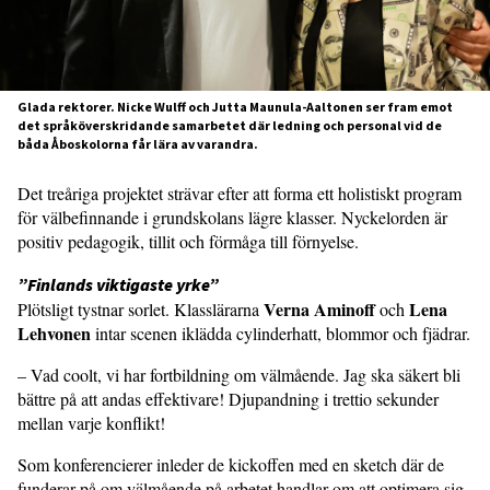
Glada rektorer. Nicke Wulff och Jutta Maunula-Aaltonen ser fram emot
det språköverskridande samarbetet där ledning och personal vid de
båda Åboskolorna får lära av varandra.
Det treåriga projektet strävar efter att forma ett holistiskt program
för välbe­finnande i grundskolans lägre klasser. Nyckelorden är
positiv pedagogik, tillit och förmåga till förnyelse.
”Finlands viktigaste yrke”
Verna Aminoff
Lena
Plötsligt tystnar sorlet. Klasslärarna
och
Lehvonen
intar scenen iklädda cylinderhatt, blommor och fjädrar.
– Vad coolt, vi har fortbildning om väl­mående. Jag ska säkert bli
bättre på att andas effektivare! Djupandning i trettio sekunder
mellan varje konflikt!
Som konferencierer inleder de kick­offen med en sketch där de
funderar på om välmående på arbetet handlar om att optimera sig