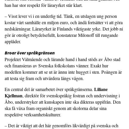
han har stor respekt för läraryrket står klart.
– Visst lever vi i en underlig tid. Tänk, en utslagen ung person
kostar vårt sam­hälle en miljon euro, och ändå fortsätter vi att göra
nedskärningar. Läraryrket är Finlands viktigaste yrke. Det jobb ni
gör är otroligt betydelsefullt, konstaterar Milonoff till rungande
applåder.
Broar över språkgränsen
Projektet Välmående och lärande hand i hand stöds av Åbo stad
och finansieras av Svenska folkskolans vänner. Exakt hur
modellen kommer att se ut är ännu inte hugget i sten. Poängen är
att testa sig fram och utvärdera längs vägen.
Liliane
En central del är samarbetet över språk­gränserna.
Kjellman
, direktör för svenskspråkig fostran och undervisning i
Åbo, understryker att kunskapen inte ska dikteras uppifrån. Den
ska få växa fram organiskt genom att skolorna delar sina
respektive verksamhetskulturer.
– Det är viktigt att det här genomförs likvärdigt på svenska och