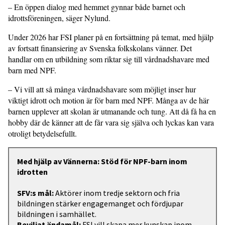
– En öppen dialog med hemmet gynnar både barnet och
idrottsföreningen, säger Nylund.
Under 2026 har FSI planer på en fort­sättning på temat, med hjälp
av fortsatt finansiering av Svenska folkskolans vänner. Det
handlar om en utbildning som riktar sig till vårdnadshavare med
barn med NPF.
– Vi vill att så många vårdnadshavare som möjligt inser hur
viktigt idrott och motion är för barn med NPF. Många av de här
barnen upplever att skolan är utmanande och tung. Att då få ha en
hobby där de känner att de får vara sig själva och lyckas kan vara
otroligt bety­delsefullt.
Med hjälp av Vännerna: Stöd för NPF-barn inom
idrotten
SFV:s mål:
Aktörer inom tredje sektorn och fria
bildningen stärker engagemanget och fördjupar
bildningen i samhället.
Beviljat ändamål:
FSI vill skapa mer kunskap inom