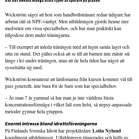
där det behövs många olika typer av spelare på planen.
Wickström säger att hon som hand­bollstränare redan tidigare har
arbetat rätt så NPF-vänligt. Men utbildningen gjorde henne mer
medveten om vissa specialbehov, och hur man praktiskt kan
tillgodose dem under träningarna.
– Till exempel att inleda träningen med att lugnt samla laget och
sitta en stund. Det gäller också att se till att barnen inte måste stå
länge i kö under träningen, utan att de hela tiden har något att
sysselsätta sig med.
Wickström konstaterar att lärdo­marna från kursen kommer väl till
pass generellt, inte bara för de barn som har specialbehov.
– Är man 7 år gammal så har man ju inte världens bästa
koncentrationsför­måga i vilket fall som helst, så nepsy-anpassade
metoder gynnar hela gruppen.
Enormt intresse bland idrotts­föreningarna
Lotta Nylund
På Finlands Svenska Idrott har projektledare
koordinerat utbildningen. Utbildningen planerades och hölls av