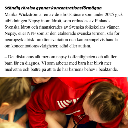
Ständig rörelse gynnar koncentra­tionsförmågan
Marika Wickström är en av de idrottstränare som under 2025 gick
utbildningen Nepsy inom Idrott, som ordnades av Finlands
Svenska Idrott och finansierades av Svenska folkskolans vänner.
Nepsy, eller NPF som är den etablerade svenska termen, står för
neuropsykiatrisk funktionsvariation och kan exempelvis handla
om koncen­trationssvårigheter, adhd eller autism.
– Det diskuteras allt mer om nepsy i offentligheten och allt fler
barn får en diagnos. Vi som arbetar med barn har blivit mer
medvetna och bättre på att ta de här barnens behov i beaktande.