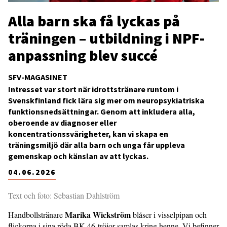
Alla barn ska få lyckas på
träningen – utbildning i NPF-
anpassning blev succé
SFV-MAGASINET
Intresset var stort när idrottstränare runtom i
Svenskfinland fick lära sig mer om neuropsykiatriska
funktionsnedsättningar. Genom att inkludera alla,
oberoende av diagnoser eller
koncentrationssvårigheter, kan vi skapa en
träningsmiljö där alla barn och unga får uppleva
gemenskap och känslan av att lyckas.
04.06.2026
Text och foto: Sebastian Dahlström
Marika Wickström
Handbollstränare
blåser i visselpipan och
flickorna i sina röda BK-46-tröjor samlas kring henne. Vi befinner