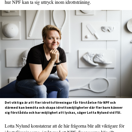
hur NPF kan ta sig uttryck inom idrottsträning.
Det viktiga är att fler idrottsföreningar får förståelse för NPF och
därmed kan bemöta och skapa idrottsmöjligheter där fler barn känner
sig förstådda och har möjlighet att lyckas, säger Lotta Nylund vid FSI.
Lotta Nylund konstaterar att de här frågorna blir allt viktigare för