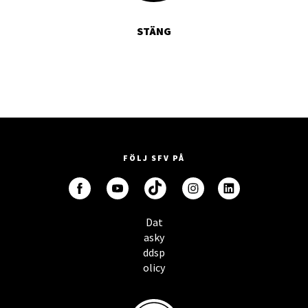
STÄNG
FÖLJ SFV PÅ
Dat
asky
ddsp
olicy