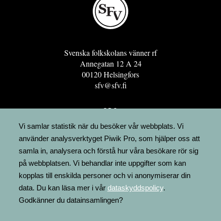
Svenska folkskolans vänner rf
Annegatan 12 A 24
00120 Helsingfors
sfv@sfv.fi
GRO
FÖRENINGSRESURSEN
Vi samlar statistik när du besöker vår webbplats. Vi
använder analysverktyget Piwik Pro, som hjälper oss att
MINNESRUNOR.FI
samla in, analysera och förstå hur våra besökare rör sig
UPPSLAGSVERKET FINLAND
på webbplatsen. Vi behandlar inte uppgifter som kan
LÄGENHETER
kopplas till enskilda personer och vi anonymiserar din
FAKTURERING
data. Du kan läsa mer i vår
dataskyddspolicy
.
Godkänner du datainsamlingen?