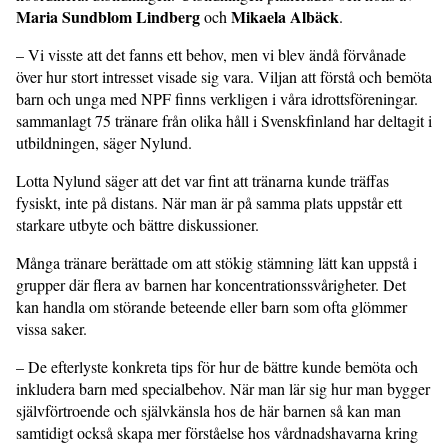
Maria Sundblom Lindberg
Mikaela Albäck
och
.
– Vi visste att det fanns ett behov, men vi blev ändå förvånade
över hur stort intresset visade sig vara. Viljan att förstå och bemöta
barn och unga med NPF finns verkligen i våra idrottsföreningar.
sammanlagt 75 tränare från olika håll i Svenskfinland har deltagit i
utbildningen, säger Nylund.
Lotta Nylund säger att det var fint att tränarna kunde träffas
fysiskt, inte på dis­tans. När man är på samma plats uppstår ett
starkare utbyte och bättre diskussioner.
Många tränare berättade om att stökig stämning lätt kan uppstå i
grupper där flera av barnen har koncentrationssvårigheter. Det
kan handla om störande beteende eller barn som ofta glömmer
vissa saker.
– De efterlyste konkreta tips för hur de bättre kunde bemöta och
inkludera barn med specialbehov. När man lär sig hur man bygger
självförtroende och självkänsla hos de här barnen så kan man
samtidigt också skapa mer förståelse hos vårdnadshavarna kring