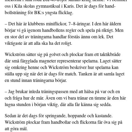
oss i Kila skolas gymnastiksal i Karis. Det är dags för hand­
bollsträning för BK:s yngsta flicklag.
– Det här är klubbens miniflickor, 7–8-åringar. I den här åldern
börjar vi gå igenom handbollens regler och spela på riktigt. Men
en stor del av träningarna handlar förstås ännu om lek. Det
viktigaste är att alla ska ha det roligt.
Wickström sätter sig på golvet och plockar fram ett taktikbräde
där små färgglada magneter representerar spelarna. Laget sätter
sig omkring henne och Wickström beskriver hur spelarna kan
ställa upp sig när det är dags för match. Tanken är att samla laget
en stund innan träningarna börjar.
– Jag brukar inleda träningspassen med att hälsa på var och en
och fråga hur de mår. Även om vi bara tränar en timme är den här
lugna stunden i början viktig, där alla får känna sig sedda.
Sedan är det dags för springande, hop­pande och kastande.
Wickström plockar fram handbollar och flickorna får öva sig på
att göra mål.