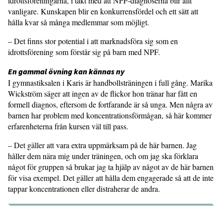
idrottsföreningarna, i takt med att NPF-diagno­serna blir allt
vanligare. Kunskapen blir en konkurrensfördel och ett sätt att
hålla kvar så många medlemmar som möjligt.
– Det finns stor potential i att mark­nadsföra sig som en
idrottsförening som förstår sig på barn med NPF.
En gammal övning kan kännas ny
I gymnastiksalen i Karis är handbollsträningen i full gång. Marika
Wickström säger att ingen av de flickor hon tränar har fått en
formell diagnos, eftersom de fortfarande är så unga. Men några av
barnen har problem med koncentra­tionsförmågan, så här kommer
erfaren­heterna från kursen väl till pass.
– Det gäller att vara extra uppmärk­sam på de här barnen. Jag
håller dem nära mig under träningen, och om jag ska förklara
något för gruppen så brukar jag ta hjälp av något av de här barnen
för visa exempel. Det gäller att hålla dem engagerade så att de inte
tappar koncen­trationen eller distraherar de andra.