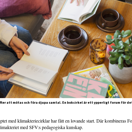
ter att mötas och föra djupa samtal. En bokcirkel är ett ypperligt forum för det.
tet med klimakteriecirklar har fått en lovande start. Där kombineras F
imakteriet med SFV:s pedagogiska kunskap.