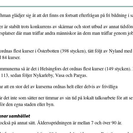
n glädjer sig åt att det finns en fortsatt efterfrågan på fri bildning i s
er är stabilt trots konkurrens av skärmar och stort utbud av annat tidsfö
esplatser där man träffar andra människor än dem man träffar genom job
 ordnas flest kurser i Österbotten (398 stycken), tätt följt av Nyland m
d 84 kurser.
munerna så är det i Helsingfors det ordnas flest kurser (149 stycken)
 113, sedan följer Nykarleby, Vasa och Pargas.
att en stor del av kurserna ordnas helt eller delvis av frivilliga
det inte som sätter ner timmar av sin tid på lokalt talkoarbete för att se t
 för den egna staden eller byn.
gnar samhället
ckså på annat sätt. Åldersspridningen är mellan 7 och över 90 år.