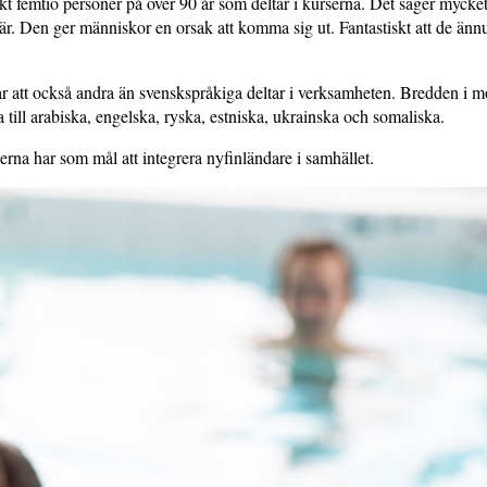
skt femtio personer på över 90 år som deltar i kurserna. Det säger mycke
r. Den ger människor en orsak att komma sig ut. Fantastiskt att de ännu
 att också andra än svenskspråkiga deltar i verksamheten. Bredden i m
a till arabiska, engelska, ryska, estniska, ukrainska och somaliska.
erna har som mål att integrera nyfinländare i samhället.