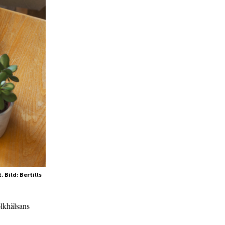
 Bild: Bertills
olkhälsans