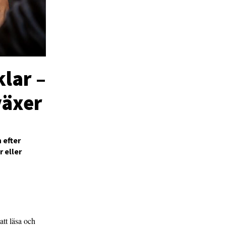
klar –
växer
n efter
 eller
 att läsa och