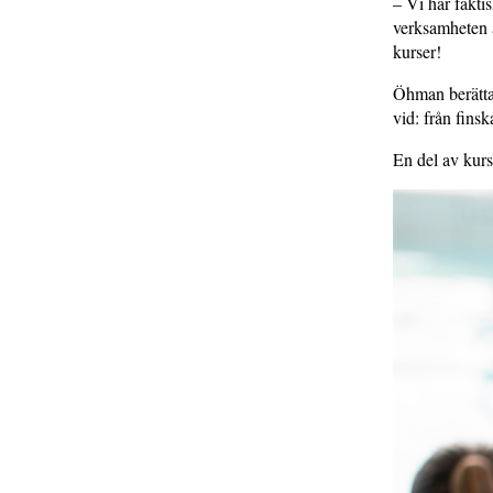
– Vi har fakti
verksamheten ä
kurser!
Öhman berättar
vid: från finsk
En del av kurs