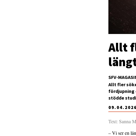
Allt 
läng
SFV-MAGASI
Allt fler sök
fördjupning 
stödde studi
09.04.202
Text: Sanna M
– Vi ser en län