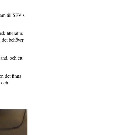
am till SFV:s
k litteratur.
 det behöver
and, och ett
en det finns
k och