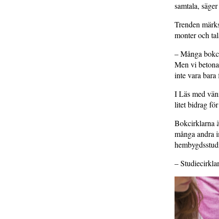
samtala, säge
Trenden märks
monter och tal
– Många bokcir
Men vi betona
inte vara bara
I Läs med vänn
litet bidrag f
Bokcirklarna ä
många andra in
hembygdsstudi
– Studiecirkla