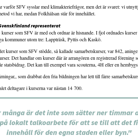
r varför SFV sysslar med klimakteriefrågor, men det är svaret: vi utnytt
tod vi har, medan Folkhälsan står för innehållet.
Svenskfinland representerat
kurser som SFV är med och ordnar är hisnande. I fjol ordnades kurser i
iga kommuner utom tre: Lappträsk, Pyttis och Kaskö.
alet kurser som SFV stödde, så kallade samarbetskurser, var 842, aninge
kurser. Det handlar om kurser där är arrangören en registrerad förening
får statsbidrag. Det kan till exempel vara scouterna, 4H eller en hembyg
ningar,, som drabbat den fria bildningen har lett till färre samarbetskurs
alet deltagare i kurserna var nästan 14 700.
 många är det inte som sätter ner timmar a
 på lokalt talkoarbete för att se till att det f
innehåll för den egna staden eller byn."