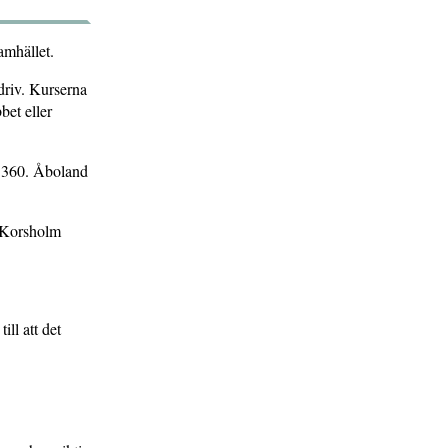
amhället.
rdriv. Kurserna
bet eller
ed 360. Åboland
. Korsholm
ill att det