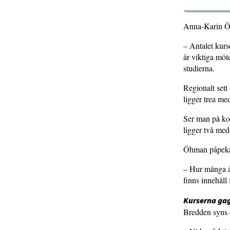
Anna-Karin Öhma
– Antalet kurs
är viktiga möt
studierna.
Regionalt sett
ligger trea me
Ser man på kom
ligger två med
Öhman påpekar 
– Hur många är 
finns innehåll
Kurserna ga
Bredden syns o