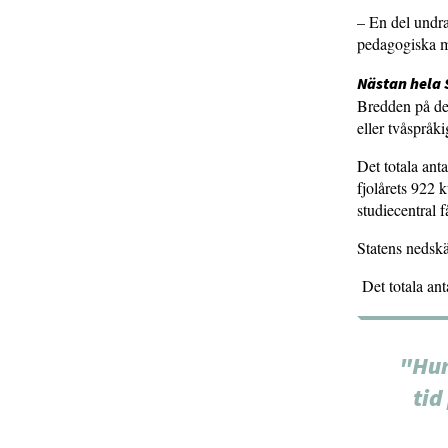
– En del undra
pedagogiska me
Nästan hela 
Bredden på de 
eller tvåspråk
Det totala ant
fjolårets 922 
studiecentral 
Statens nedskär
Det totala ant
"Hur
tid