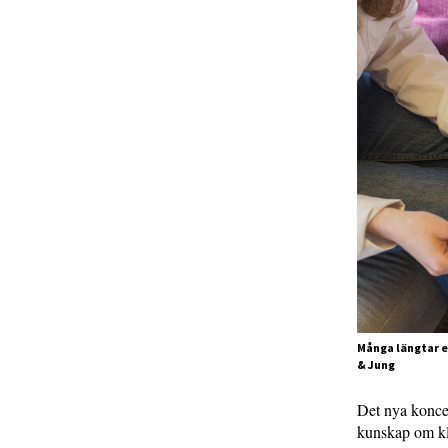
Många längtar ef
& Jung
Det nya koncep
kunskap om kl