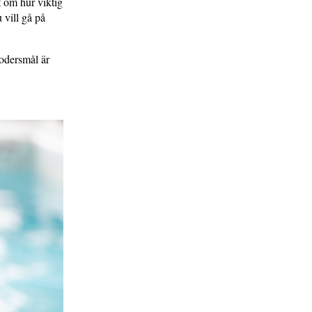
t om hur viktig
 vill gå på
odersmål är