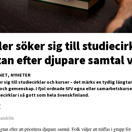
fler söker sig till studiecir
tan efter djupare samtal 
NET
NYHETER
er sig till studiecirklar och kurser – det märks en tydlig längta
och gemenskap. I fjol ordnade SFV egna eller samarbetskurser
ecirklar i så gott som hela Svenskfinland.
6
andelin
gtan efter att prioritera djupare samtal. Folk väljer att träffas i grupp för