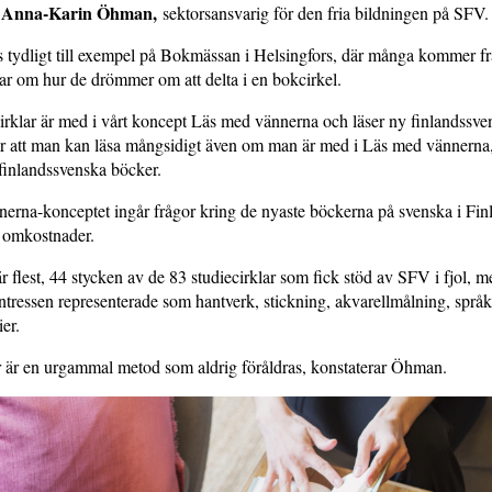
Anna-Karin Öhman,
r
sektorsansvarig för den fria bildningen på SFV.
 tydligt till exempel på Bokmässan i Helsingfors, där många kommer fr
ar om hur de drömmer om att delta i en bokcirkel.
klar är med i vårt koncept Läs med vännerna och läser ny finlandssvens
r att man kan läsa mångsidigt även om man är med i Läs med vännerna,
 finlandssvenska böcker.
erna-konceptet ingår frågor kring de nyaste böckerna på svenska i Finl
ör omkostnader.
r flest, 44 stycken av de 83 studiecirklar som fick stöd av SFV i fjol, m
tressen representerade som hantverk, stickning, akvarellmålning, språ
er.
r är en urgammal metod som aldrig föråldras, konstaterar Öhman.