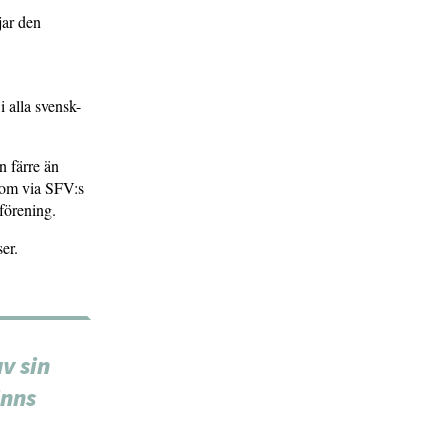
jar den
 alla svensk-
n färre än
 som via SFV:s
sförening.
er.
v sin
inns