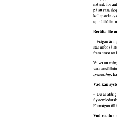
nätverk för ant
på att rasa ih
kollapsade sys
upprätthåller 
Berätta lite 
– Frågan är my
står inför så s
fram emot att 
Vi vet att mån
vara anställni
systemship
, h
Vad kan syst
– Du är aldrig
Systemledarsk
Förmågan till 
Vad vet du om