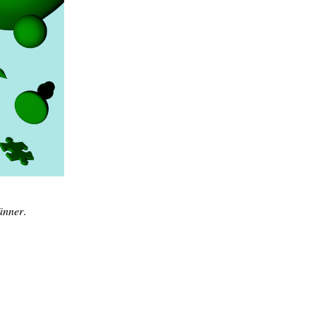
vänner
.