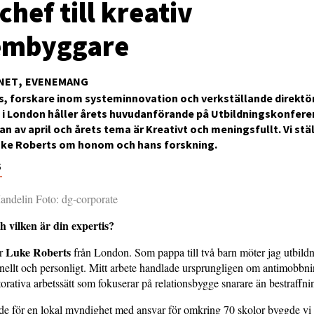
chef till kreativ
embyggare
NET
EVENEMANG
s, forskare inom systeminnovation och verkställande direktö
 i London håller årets huvudanförande på Utbildningskonfere
jan av april och årets tema är Kreativt och meningsfullt. Vi stä
Luke Roberts om honom och hans forskning.
6
andelin Foto: dg-corporate
 vilken är din expertis?
Luke Roberts
or
från London. Som pappa till två barn möter jag utbild
nellt och personligt. Mitt arbete handlade ursprungligen om antimobbni
torativa arbetssätt som fokuserar på relationsbygge snarare än bestraffni
de för en lokal myndighet med ansvar för omkring 70 skolor byggde vi u