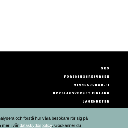
GRO
FÖRENINGSRESURSEN
MINNESRUNOR.FI
UPPSLAGSVERKET FINLAND
LÄGENHETER
FAKTURERING
nalysera och förstå hur våra besökare rör sig på
a mer i vår
dataskyddspolicy
. Godkänner du