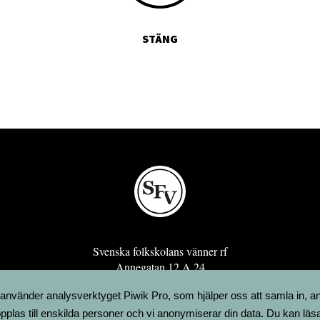
STÄNG
Svenska folkskolans vänner rf
Annegatan 12 A 24
00120 Helsingfors
 använder analysverktyget Piwik Pro, som hjälper oss att samla in, a
sfv@sfv.fi
pplas till enskilda personer och vi anonymiserar din data. Du kan läs