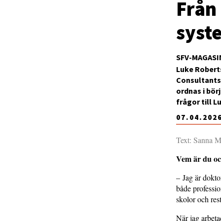
Från 
syst
SFV-MAGASI
Luke Robert
Consultants
ordnas i bör
frågor till 
07.04.202
Text: Sanna M
Vem är du och
– Jag är dokt
både professio
skolor och res
När jag arbeta