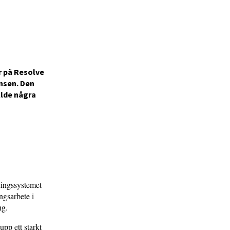
r på Resolve
nsen. Den
llde några
ningssystemet
ngsarbete i
ng.
pp ett starkt