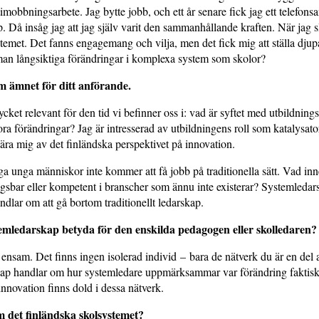
imobbningsarbete. Jag bytte jobb, och ett år senare fick jag ett telefonsa
op. Då insåg jag att jag själv varit den sammanhållande kraften. När jag 
temet. Det fanns engagemang och vilja, men det fick mig att ställa djup
man långsiktiga förändringar i komplexa system som skolor?
om ämnet för ditt anförande.
cket relevant för den tid vi befinner oss i: vad är syftet med utbildning
tora förändringar? Jag är intresserad av utbildningens roll som katalysato
lära mig av det finländska perspektivet på innovation.
ga unga människor inte kommer att få jobb på traditionella sätt. Vad inne
ngsbar eller kompetent i branscher som ännu inte existerar? Systemledar
andlar om att gå bortom traditionellt ledarskap.
emledarskap betyda för den enskilda pedagogen eller skolledaren?
 ensam. Det finns ingen isolerad individ – bara de nätverk du är en del 
ap handlar om hur systemledare uppmärksammar var förändring faktiskt
innovation finns dold i dessa nätverk.
 det finländska skolsystemet?