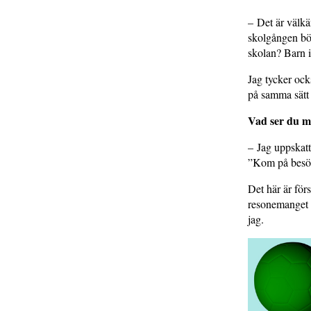
– Det är välkä
skolgången bör
skolan? Barn i
Jag tycker ocks
på samma sätt
Vad ser du me
– Jag uppskatt
”Kom på besök 
Det här är förs
resonemanget i
jag.