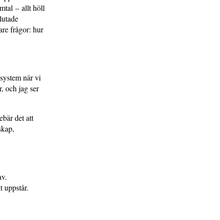
mtal – allt höll
slutade
are frågor: hur
ssystem när vi
r, och jag ser
bär det att
skap,
av.
 uppstår.