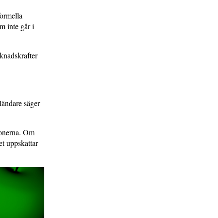
formella
m inte går i
rknadskrafter
nländare säger
tionerna. Om
et uppskattar