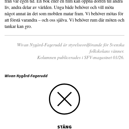
från vår egen tid. En bok eller en film kan öppna dörren till andra
liv, andra delar av världen. Unga både behöver och vill möta
något annat än det som mobilen matar fram. Vi behöver mötas för
att förstå varandra – och oss själva. Vi behöver rum där möten och
tankar kan gro.
Wivan Nygård-Fagerudd är styrelseordförande för Svenska
folkskolans vänner.
Kolumnen publicerades i SFV-magasinet 01/26.
Wivan Nygård-Fagerudd
STÄNG