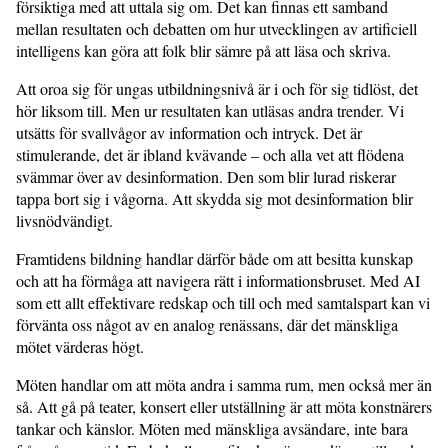
försiktiga med att uttala sig om. Det kan finnas ett samband
mellan resultaten och debatten om hur utvecklingen av artificiell
intelligens kan göra att folk blir sämre på att läsa och skriva.
Att oroa sig för ungas utbildningsnivå är i och för sig tidlöst, det
hör liksom till. Men ur resultaten kan utläsas andra trender. Vi
utsätts för svallvågor av information och intryck. Det är
stimulerande, det är ibland kvävande – och alla vet att flödena
svämmar över av desinformation. Den som blir lurad riskerar
tappa bort sig i vågorna. Att skydda sig mot desinformation blir
livsnödvändigt.
Framtidens bildning handlar därför både om att besitta kunskap
och att ha förmåga att navigera rätt i informationsbruset. Med AI
som ett allt effektivare redskap och till och med samtalspart kan vi
förvänta oss något av en analog renässans, där det mänskliga
mötet värderas högt.
Möten handlar om att möta andra i samma rum, men också mer än
så. Att gå på teater, konsert eller utställning är att möta konstnärers
tankar och känslor. Möten med mänskliga avsändare, inte bara