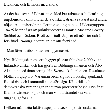
telefonen, och få mötas med andra.
Är det hela svaret? Förstås inte. Med bra rabatter och förmånliga
ungdomskort konkurrerar de svenska teatrarna sylvasst med andra
nöjen. Alla pjäser drar heller inte en ung publik. I åldersgruppen
18–25 heter några av publiksuccéerna Hamlet, Madame Bovary,
Stolthet och fördom, Brott och straff. Jag ser ett mönster och är
förvånad. 24-åriga dottern är inte alls förvånad.
– Man läser faktiskt klassiker i gymnasiet.
Nya Bildningsbarometern bygger på svar från över 2 000 vuxna
finlandssvenskar, och har gjorts av Bildningsalliansen och Åbo
Akademi med finansiering från Svenska kulturfonden. Resultaten
blottar en djup oro. Varannan oroar sig för en överlag sjunkande
läs-, skriv- och kommunikationsförmåga. Källkritik och
demokratiska värderingar är det man prioriterar högst. Livslångt
lärande värderas högt, och man vill att lärandet ska vara
tillgängligt för alla.
I vilken mån detta faktiskt speglar utvecklingen är forskarna