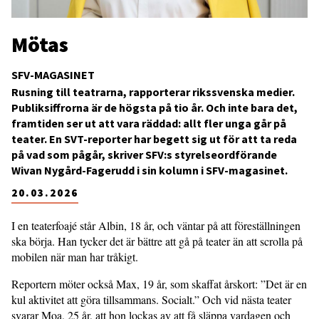
Mötas
SFV-MAGASINET
Rusning till teatrarna, rapporterar rikssvenska medier.
Publiksiffrorna är de högsta på tio år. Och inte bara det,
framtiden ser ut att vara räddad: allt fler unga går på
teater. En SVT-reporter har begett sig ut för att ta reda
på vad som pågår, skriver SFV:s styrelseordförande
Wivan Nygård-Fagerudd i sin kolumn i SFV-magasinet.
20.03.2026
I en teaterfoajé står Albin, 18 år, och väntar på att föreställningen
ska börja. Han tycker det är bättre att gå på teater än att scrolla på
mobilen när man har tråkigt.
Reportern möter också Max, 19 år, som skaffat årskort: ”Det är en
kul aktivitet att göra tillsammans. Socialt.” Och vid nästa teater
svarar Moa, 25 år, att hon lockas av att få släppa vardagen och