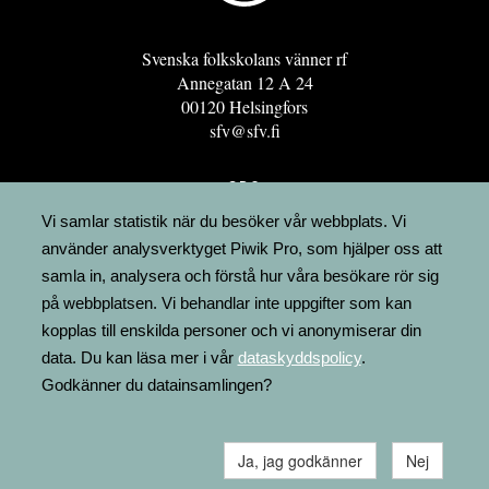
Svenska folkskolans vänner rf
Annegatan 12 A 24
00120 Helsingfors
sfv@sfv.fi
GRO
FÖRENINGSRESURSEN
Vi samlar statistik när du besöker vår webbplats. Vi
använder analysverktyget Piwik Pro, som hjälper oss att
MINNESRUNOR.FI
samla in, analysera och förstå hur våra besökare rör sig
UPPSLAGSVERKET FINLAND
på webbplatsen. Vi behandlar inte uppgifter som kan
LÄGENHETER
kopplas till enskilda personer och vi anonymiserar din
FAKTURERING
data. Du kan läsa mer i vår
dataskyddspolicy
.
Godkänner du datainsamlingen?
Ja, jag godkänner
Nej