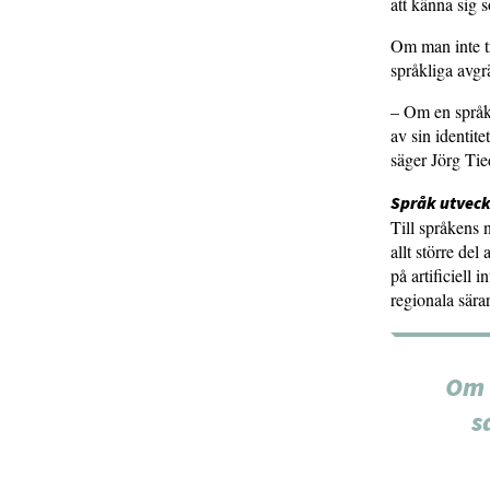
att känna sig 
Om man inte tr
språkliga avgrä
– Om en språkl
av sin identit
säger Jörg Ti
Språk utveckl
Till språkens 
allt större de
på artificiell 
regionala särar
Om 
s