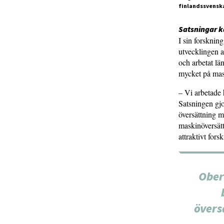
finlandssvenska
Satsningar k
I sin forsknin
utvecklingen a
och arbetat lä
mycket på mas
– Vi arbetade h
Satsningen gjor
översättning m
maskinöversätt
attraktivt for
Ober
övers