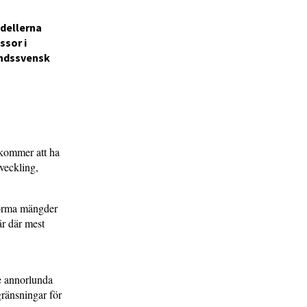
odellerna
ssor i
landssvensk
 kommer att ha
tveckling,
norma mängder
är där mest
te annorlunda
ränsningar för