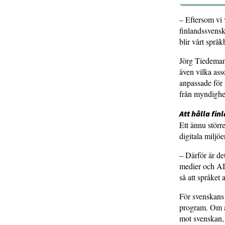
– Eftersom vi 
finlandssvensk
blir vårt språ
Jörg Tiedemann
även vilka ass
anpassade för 
från myndighe
Att hålla fin
Ett ännu störr
digitala miljöe
– Därför är det
medier och AI.
så att språket 
För svenskans d
program. Om al
mot svenskan,