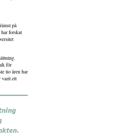
främst på
 har forskat
versitet
sättning.
nik för
e tio åren har
varit ett
tning
g
nkten.