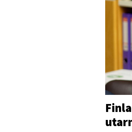
Finl
utar