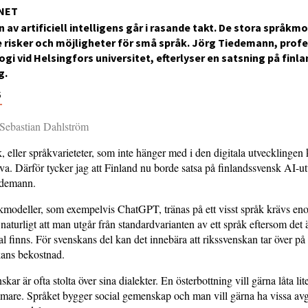
NET
 av artificiell intelligens går i rasande takt. De stora språkm
risker och möjligheter för små språk. Jörg Tiedemann, profe
gi vid Helsingfors universitet, efterlyser en satsning på fin
g.
6
 Sebastian Dahlström
 eller språkvarieteter, som inte hänger med i den digitala utvecklingen
leva. Därför tycker jag att Finland nu borde satsa på finlandssvensk AI-u
edemann.
åkmodeller, som exempelvis ChatGPT, tränas på ett visst språk krävs e
 naturligt att man utgår från standardvarianten av ett språk eftersom det 
al finns. För svenskans del kan det innebära att rikssvenskan tar över på
kans bekostnad.
kar är ofta stolta över sina dialekter. En österbottning vill gärna låta li
mare. Språket bygger social gemenskap och man vill gärna ha vissa avg