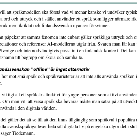
vill att språkmodellen ska förstå vad vi menar kanske vi undviker typisk
a ord och uttryck och i stället använder ett språk som ligger närmare r
kbruk mer likriktat och finlandssvenska nyanser försvinner.
 påpekar att samma fenomen inte enbart gäller språkliga uttryck och o
ociationer och referenser AI-modellerna utgår från. Svaren man får kan 
Sverige och inte nödvändigtvis passa in i en finländsk kontext. Det kan
tsnamn till begrepp om skola och samhälle.
landssvenskan ”offline” är inget alternativ
e hot mot små språk och språkvarieteter är att inte alls använda språken
r.
 viktigt att ett språk är attraktivt för yngre personer som aktivt använder
 Om man vill att vissa språk ska bevaras måste man satsa på att utveck
används i den digitala världen.
el gäller det att se till att den finns tillgänglig som språkval i populära
la svenskspråkiga lever hela sitt digitala liv på engelska utgör det i slu
 säger Tiedemann.