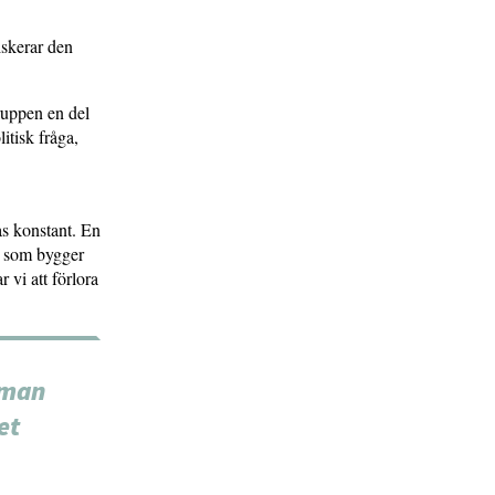
iskerar den
ruppen en del
itisk fråga,
as konstant. En
er som bygger
r vi att förlora
 man
et