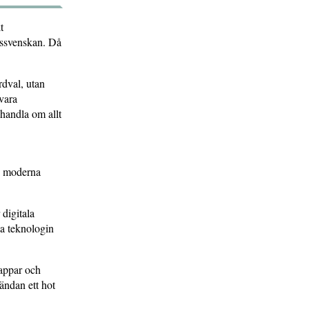
t
ikssvenskan. Då
rdval, utan
vara
 handla om allt
 i moderna
 digitala
la teknologin
 appar och
tändan ett hot