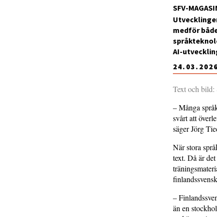
SFV-MAGASI
Utvecklingen
medför både 
språkteknolo
AI-utvecklin
24.03.202
Text och bild:
– Många språk,
svårt att över
säger Jörg Ti
När stora spr
text. Då är det
träningsmateri
finlandssvens
– Finlandssvens
än en stockhol