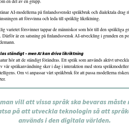
som en del av en grupp.
änar AI-modellerna på finlandssvenskt språkbruk och dialektala drag r
nsningen att försvinna och leda till språklig likriktning.
ig varietet försvinner tappar de människor som hör till den språkliga g
et. Därför är en satsning på finlandssvensk AI-utveckling i grunden en pol
edemann.
as ständigt – men AI kan driva likriktning
natur hör att de ständigt förändras. Ett språk som används aktivt utveckl
l av vår språkanvändning sker i dag i interaktion med stora språkmodell
intelligens. Om vi anpassar vårt språkbruk för att passa modellerna riskera
ter.
man vill att vissa språk ska bevaras måste
atsa på att utveckla teknologin så att språk
används i den digitala världen.