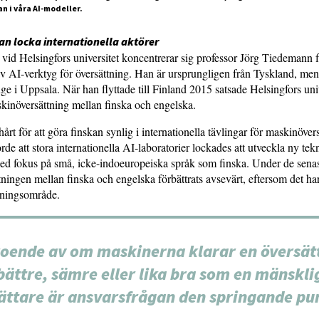
n i våra AI-modeller.
an locka internationella aktörer
g vid Helsingfors universitet koncentrerar sig professor Jörg Tiedemann 
v AI-verktyg för översättning. Han är ursprungligen från Tyskland, men
nge i Uppsala. När han flyttade till Finland 2015 satsade Helsingfors uni
kinöversättning mellan finska och engelska.
årt för att göra finskan synlig i internationella tävlingar för maskinöver
de att stora internationella AI-laboratorier lockades att utveckla ny tek
ed fokus på små, icke-indoeuropeiska språk som finska. Under de senast
ningen mellan finska och engelska förbättrats avsevärt, eftersom det har 
skningsområde.
oende av om maskinerna klarar en översät
bättre, sämre eller lika bra som en mänskli
ättare är ansvarsfrågan den springande pu