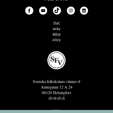
Dat
asky
ddsp
olicy
Svenska folkskolans vänner rf
Annegatan 12 A 24
00120 Helsingfors
sfv@sfv.fi
GRO