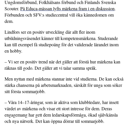
Ungdomsförbund, Folkhälsans förbund och Finlands Svenska
Scouter.
På Educa-mässan lyfts märkena fram i en diskussion
.
Förbunden och SFV:s studiecentral vill öka kännedomen om
dem.
Lindfors ser en positiv utveckling där allt fler inom
utbildningsväsendet känner till kompetensmärkena. Studerande
kan till exempel få studiepoäng för det validerade lärandet inom
en hobby.
– Vi ser en positiv trend när det gäller att förstå hur märkena kan
räknas till godo. Det gäller att vi talar samma språk.
Men nyttan med märkena stannar inte vid studierna. De kan också
stärka chanserna på arbetsmarknaden, särskilt för unga som söker
sitt första sommarjobb.
– Våra 14–17-åringar, som är aktiva som klubbledare, har insett
värdet av märkena och visar ett stort intresse för dem. Deras
engagemang har gett dem ledarskapsförmåga, ökad självkänsla
och nya nätverk. Det kan öppna dörrar till sommarjobb.