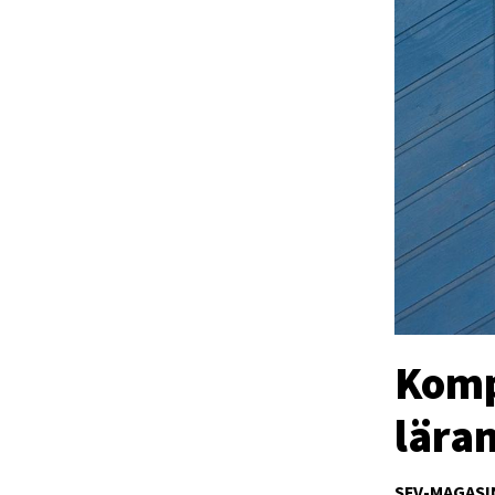
Komp
lära
SFV-MAGASI