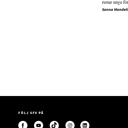
rustar unga fö
Sanna Mandel
FÖLJ SFV PÅ