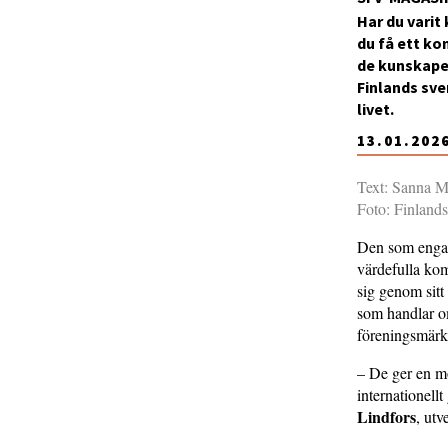
Har du varit
du få ett ko
de kunskaper
Finlands sve
livet.
13.01.202
Text: Sanna M
Foto: Finland
Den som engage
värdefulla kom
sig genom sit
som handlar o
föreningsmärk
– De ger en mö
internationell
Lindfors
, ut