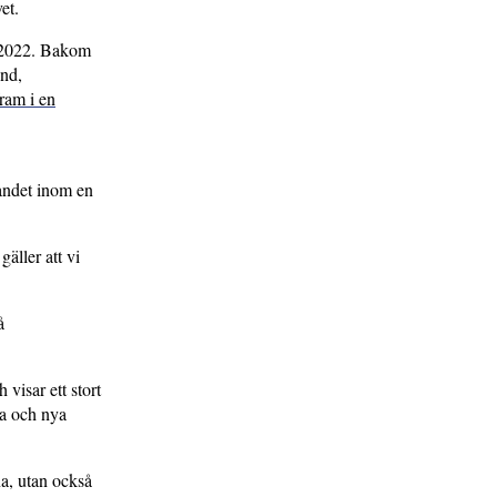
et.
 2022. Bakom
nd,
ram i en
andet inom en
gäller att vi
å
visar ett stort
la och nya
na, utan också