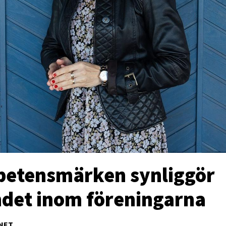
etensmärken synliggör
ndet inom föreningarna
NET