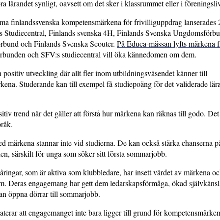
öra lärandet synligt, oavsett om det sker i klassrummet eller i föreningsliv
 finlandssvenska kompetensmärkena för frivilliguppdrag lanserades
s Studiecentral, Finlands svenska 4H, Finlands Svenska Ungdomsförbu
örbund och Finlands Svenska Scouter.
På Educa-mässan lyfts märkena f
örbunden och SFV:s studiecentral vill öka kännedomen om dem.
 positiv utveckling där allt fler inom utbildningsväsendet känner till
na. Studerande kan till exempel få studiepoäng för det validerade lär
itiv trend när det gäller att förstå hur märkena kan räknas till godo. Det 
råk.
d märkena stannar inte vid studierna. De kan också stärka chanserna p
n, särskilt för unga som söker sitt första sommarjobb.
ringar, som är aktiva som klubbledare, har insett värdet av märkena och 
dem. Deras engagemang har gett dem ledarskapsförmåga, ökad självkäns
an öppna dörrar till sommarjobb.
aterar att engagemanget inte bara ligger till grund för kompetensmärke