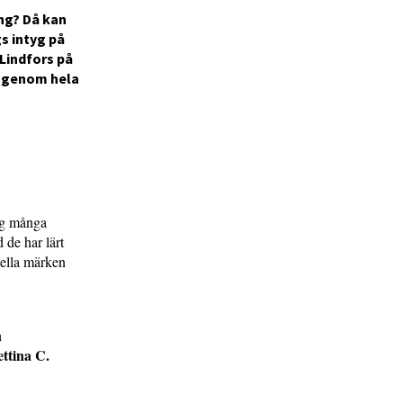
ing? Då kan
s intyg på
Lindfors på
et genom hela
sig många
 de har lärt
ella märken
h
ttina C.