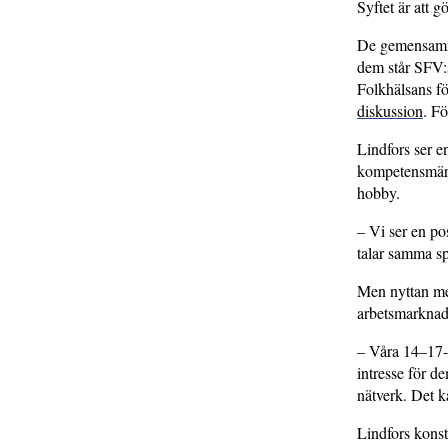
Syftet är att g
De gemensamma
dem står SFV:
Folkhälsans f
diskussion
. F
Lindfors ser en
kompetensmärke
hobby.
– Vi ser en pos
talar samma sp
Men nyttan me
arbetsmarknade
– Våra 14–17-å
intresse för 
nätverk. Det k
Lindfors konst