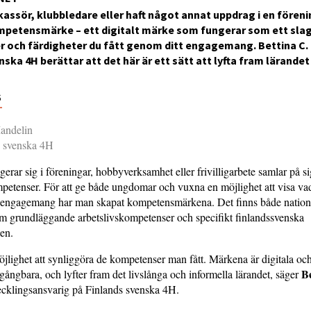
 kassör, klubbledare eller haft något annat uppdrag i en fören
mpetensmärke – ett digitalt märke som fungerar som ett slag
 och färdigheter du fått genom ditt engagemang. Bettina C. 
nska 4H berättar att det här är ett sätt att lyfta fram lärand
6
andelin
s svenska 4H
rar sig i föreningar, hobbyverksamhet eller frivilligarbete samlar på 
petenser. För att ge både ungdomar och vuxna en möjlighet att visa vad
t engagemang har man skapat kompetensmärkena. Det finns både nation
m grundläggande arbetslivskompetenser och specifikt finlandssvenska
en.
jlighet att synliggöra de kompetenser man fått. Märkena är digitala oc
Be
t gångbara, och lyfter fram det livslånga och informella lärandet, säger
vecklingsansvarig på Finlands svenska 4H.