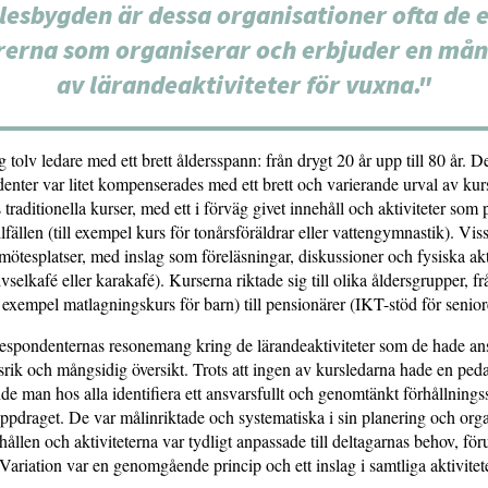
glesbygden är dessa organisationer ofta de 
rerna som organiserar och erbjuder en mån
av lärandeaktiviteter för vuxna."
g tolv ledare med ett brett åldersspann: från drygt 20 år upp till 80 år. D
denter var litet kompenserades med ett brett och varierande urval av kur
 traditionella kurser, med ett i förväg givet innehåll och aktiviteter som
illfällen (till exempel kurs för tonårsföräldrar eller vattengymnastik). Vis
mötesplatser, med inslag som föreläsningar, diskussioner och fysiska akt
vselkafé eller karakafé). Kurserna riktade sig till olika åldersgrupper, f
 exempel matlagningskurs för barn) till pensionärer (IKT-stöd för senior
espondenternas resonemang kring de lärandeaktiviteter som de hade ans
llsrik och mångsidig översikt. Trots att ingen av kursledarna hade en pe
e man hos alla identifiera ett ansvarsfullt och genomtänkt förhållningssä
pdraget. De var målinriktade och systematiska i sin planering och org
hållen och aktiviteterna var tydligt anpassade till deltagarnas behov, för
 Variation var en genomgående princip och ett inslag i samtliga aktivitete