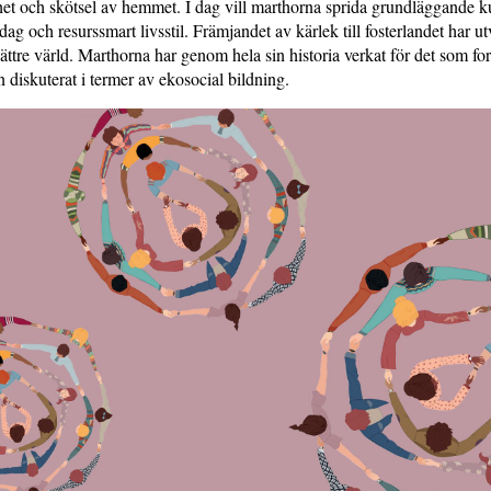
het och skötsel av hemmet. I dag vill marthorna sprida grundläggande
dag och resurssmart livsstil. Främjandet av kärlek till fosterlandet har utvi
bättre värld. Marthorna har genom hela sin historia verkat för det som fo
n diskuterat i termer av ekosocial bildning.