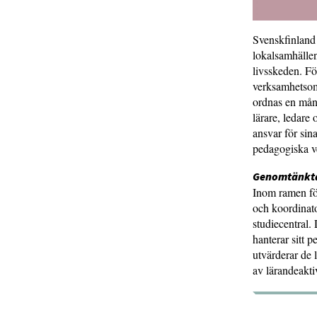
Svenskfinland 
lokalsamhällen
livsskeden. Fö
verksamhetsom
ordnas en mång
lärare, ledare
ansvar för sin
pedagogiska ve
Genomtänkta
Inom ramen för
och koordinat
studiecentral. 
hanterar sitt 
utvärderar de 
av lärandeakti