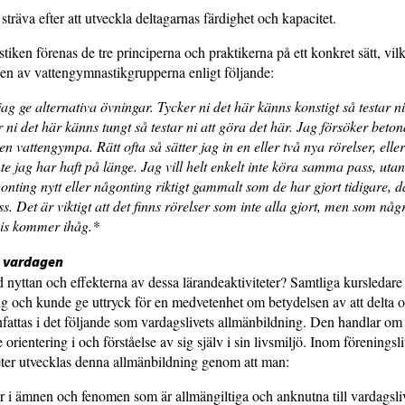
sträva efter att utveckla deltagarnas färdighet och kapacitet.
tiken förenas de tre principerna och praktikerna på ett konkret sätt, vil
 en av vattengymnastikgrupperna enligt följande:
jag ge alternativa övningar. Tycker ni det här känns konstigt så testar ni
r ni det här känns tungt så testar ni att göra det här. Jag försöker beton
n vattengympa. Rätt ofta så sätter jag in en eller två nya rörelser, eller
e jag har haft på länge. Jag vill helt enkelt inte köra samma pass, ut
onting nytt eller någonting riktigt gammalt som de har gjort tidigare, då
s. Det är viktigt att det finns rörelser som inte alla gjort, men som någ
vis kommer ihåg.*
ll vardagen
 nyttan och effekterna av dessa lärandeaktiviteter? Samtliga kursledare
ing och kunde ge uttryck för en medvetenhet om betydelsen av att delta o
attas i det följande som vardagslivets allmänbildning. Den handlar om
rientering i och förståelse av sig själv i sin livsmiljö. Inom föreningsli
eter utvecklas denna allmänbildning genom att man:
r i ämnen och fenomen som är allmängiltiga och anknutna till vardagsli