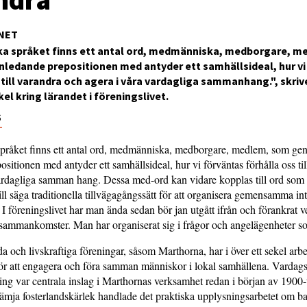
NET
ska språket finns ett antal ord, medmänniska, medborgare, 
ledande prepositionen med antyder ett samhällsideal, hur vi
 till varandra och agera i våra vardagliga sammanhang.", skrive
ikel kring lärandet i föreningslivet.
6
 språket finns ett antal ord, medmänniska, medborgare, medlem, som g
ositionen med antyder ett samhällsideal, hur vi förväntas förhålla oss ti
vardagliga samman hang. Dessa med-ord kan vidare kopplas till ord som
ill säga traditionella tillvägagångssätt för att organisera gemensamma i
. I föreningslivet har man ända sedan bör jan utgått ifrån och förankrat 
sammankomster. Man har organiserat sig i frågor och angelägenheter so
a och livskraftiga föreningar, såsom Marthorna, har i över ett sekel arbe
ör att engagera och föra samman människor i lokal samhällena. Vardag
ning var centrala inslag i Marthornas verksamhet redan i början av 1900-
rämja fosterlandskärlek handlade det praktiska upplysningsarbetet om b