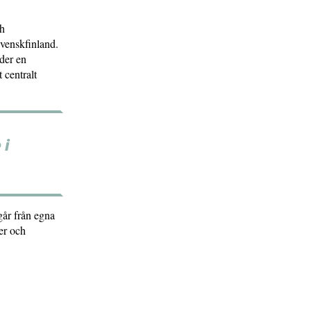
ch
Svenskfinland.
der en
 centralt
 i
tgår från egna
per och