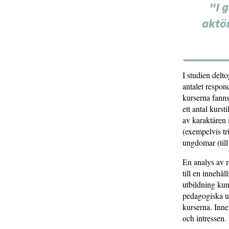
"I 
aktö
I studien delto
antalet respon
kurserna fanns
ett antal kurst
av karaktären 
(exempelvis tri
ungdomar (till
En analys av r
till en innehå
utbildning kund
pedagogiska up
kurserna. Inne
och intressen.