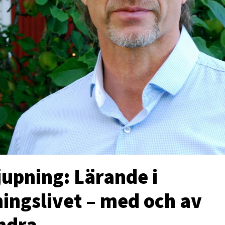
jupning: Lärande i
ningslivet – med och av
ndra