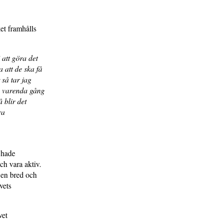
ket framhålls
 att göra det
a att de ska få
 så tar jag
an varenda gång
 blir det
ra
 hade
ch vara aktiv.
 en bred och
vets
vet