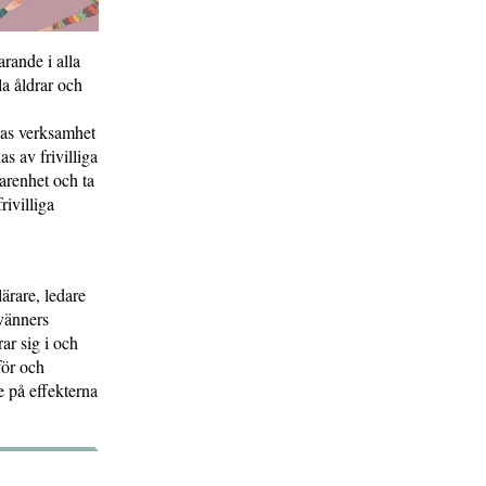
rande i alla
la åldrar och
nas verksamhet
s av frivilliga
farenhet och ta
ivilliga
ärare, ledare
vänners
ar sig i och
för och
e på effekterna