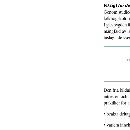
Viktigt för 
Genom studiec
folkhögskolorn
I glesbygden ä
mångfald av lär
inslag i de s
"
Den fria bildni
intressen och a
praktiker för at
• beakta delta
• variera inneh