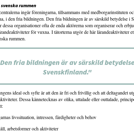
de svenska rummen
entralerna ingår föreningarna, tillsammans med medborgarinstituten o
a, i den fria bildningen. Den fria bildningen är av särskild betydelse i 
r dessa organisationer ofta de enda aktörerna som organiserar och erbju
andeaktiviteter för vuxna. I tätorterna utgör de här lärandeaktiviteter ett
venska rummen.
Den fria bildningen är av särskild betydelse
Svenskfinland."
ngens ideal och syfte är att den är fri och frivillig och att deltagandet u
ktiviteter. Dessa kännetecknas av olika, uttalade eller outtalade, princi
t:
garnas livssituation, intressen, färdigheter och behov
åll, arbetsformer och aktiviteter