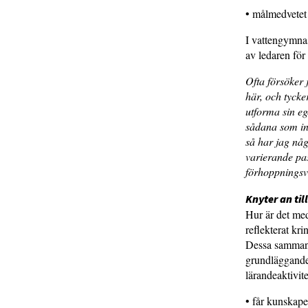
• målmedvetet 
I vattengymnas
av ledaren för
Ofta försöker 
här, och tycke
utforma sin ege
sådana som int
så har jag någ
varierande pas
förhoppnings
Knyter an ti
Hur är det med
reflekterat kr
Dessa sammanf
grundläggande o
lärandeaktivit
• får kunskape