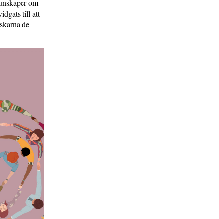
 kunskaper om
dgats till att
rskarna de