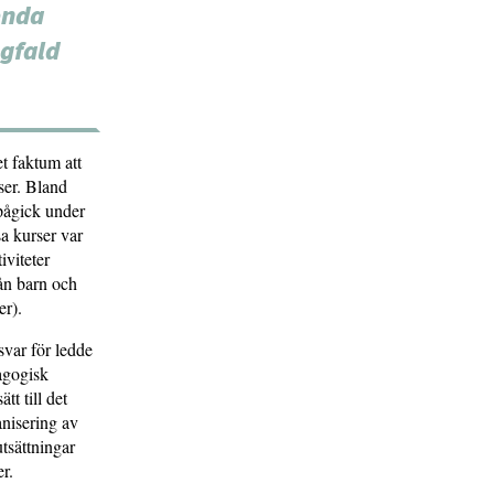
enda
gfald
et faktum att
ser. Bland
 pågick under
sa kurser var
iviteter
rån barn och
er).
var för ledde
dagogisk
tt till det
anisering av
utsättningar
r.