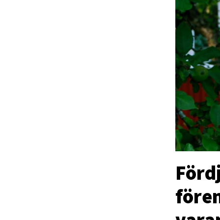
Förd
före
vara