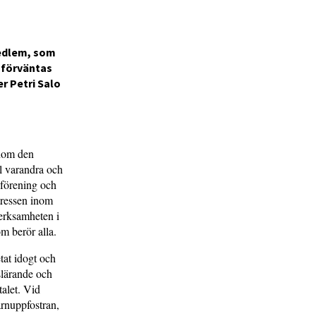
medlem, som
 förväntas
r Petri Salo
enom den
ll varandra och
 förening och
ntressen inom
verksamheten i
m berör alla.
tat idogt och
slärande och
talet. Vid
arnuppfostran,