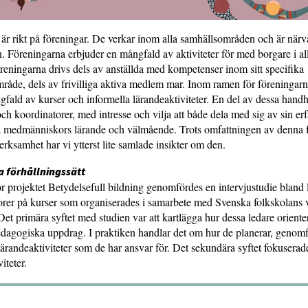
är rikt på föreningar. De verkar inom alla samhällsområden och är närva
. Föreningarna erbjuder en mångfald av aktiviteter för med borgare i al
reningarna drivs dels av anställda med kompetenser inom sitt specifika
råde, dels av frivilliga aktiva medlem mar. Inom ramen för föreningar
fald av kurser och informella lärandeaktiviteter. En del av dessa handha
 och koordinatorer, med intresse och vilja att både dela med sig av sin er
a medmänniskors lärande och välmående. Trots omfattningen av denna fr
rksamhet har vi ytterst lite samlade insikter om den.
 förhållningssätt
 projektet Betydelsefull bildning genomfördes en intervjustudie bland l
orer på kurser som organiserades i samarbete med Svenska folkskolans 
Det primära syftet med studien var att kartlägga hur dessa ledare orienter
pedagogiska uppdrag. I praktiken handlar det om hur de planerar, genom
lärandeaktiviteter som de har ansvar för. Det sekundära syftet fokuserad
viteter.