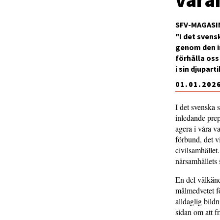
SFV-MAGASI
"I det sven
genom den in
förhålla oss
i sin djupart
01.01.202
I det svenska
inledande prep
agera i våra 
förbund, det v
civilsamhället
närsamhällets 
En del välkänd
målmedvetet f
alldaglig bild
sidan om att f