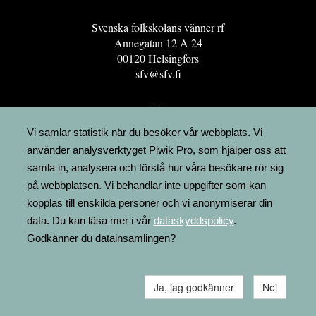
Svenska folkskolans vänner rf
Annegatan 12 A 24
00120 Helsingfors
sfv@sfv.fi
GRO
FÖRENINGSRESURSEN
Vi samlar statistik när du besöker vår webbplats. Vi
använder analysverktyget Piwik Pro, som hjälper oss att
MINNESRUNOR.FI
samla in, analysera och förstå hur våra besökare rör sig
UPPSLAGSVERKET FINLAND
på webbplatsen. Vi behandlar inte uppgifter som kan
LÄGENHETER
kopplas till enskilda personer och vi anonymiserar din
FAKTURERING
data. Du kan läsa mer i vår
dataskyddspolicy
.
Godkänner du datainsamlingen?
Ja, jag godkänner
Nej