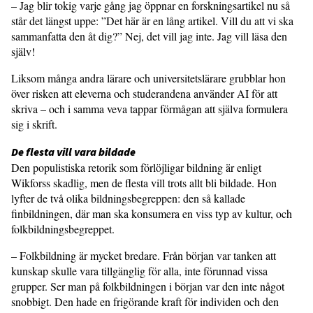
– Jag blir tokig varje gång jag öppnar en forskningsartikel nu så
står det längst uppe: ”Det här är en lång artikel. Vill du att vi ska
sammanfatta den åt dig?” Nej, det vill jag inte. Jag vill läsa den
själv!
Liksom många andra lärare och universitetslärare grubblar hon
över risken att eleverna och studerandena använder AI för att
skriva – och i samma veva tappar förmågan att själva formulera
sig i skrift.
De flesta vill vara bildade
Den populistiska retorik som förlöjligar bildning är enligt
Wikforss skadlig, men de flesta vill trots allt bli bildade. Hon
lyfter de två olika bildningsbegreppen: den så kallade
finbildningen, där man ska konsumera en viss typ av kultur, och
folkbildningsbegreppet.
– Folkbildning är mycket bredare. Från början var tanken att
kunskap skulle vara tillgänglig för alla, inte förunnad vissa
grupper. Ser man på folkbildningen i början var den inte något
snobbigt. Den hade en frigörande kraft för individen och den