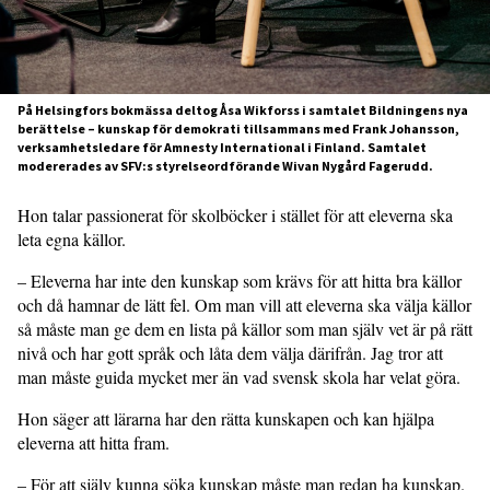
På Helsingfors bokmässa deltog Åsa Wikforss i samtalet Bildningens nya
berättelse – kunskap för demokrati tillsammans med Frank Johansson,
verksamhetsledare för Amnesty International i Finland. Samtalet
modererades av SFV:s styrelseordförande Wivan Nygård Fagerudd.
Hon talar passionerat för skolböcker i stället för att eleverna ska
leta egna källor.
– Eleverna har inte den kunskap som krävs för att hitta bra källor
och då hamnar de lätt fel. Om man vill att eleverna ska välja källor
så måste man ge dem en lista på källor som man själv vet är på rätt
nivå och har gott språk och låta dem välja därifrån. Jag tror att
man måste guida mycket mer än vad svensk skola har velat göra.
Hon säger att lärarna har den rätta kunskapen och kan hjälpa
eleverna att hitta fram.
– För att själv kunna söka kunskap måste man redan ha kunskap.