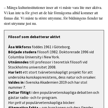
– Många kulturinstitutioner inser att vi måste vara lite mer aktiva.
Vi kan inte ta för givet att de här förmågorna alltid kommer att
finnas där. Vi måste ta större utrymme, för bildningens fiender tar
stort utrymme just nu.
Filosof som debatterar aktivt
Åsa Wikforss
föddes 1961 i Göteborg.
Började studera
filosofi 1982. Doktorerade 1996 vid
Columbia University i New York.
Utnämndes
till professor i teoretisk filosofi vid
Stockholms universitet 2008.
Har lett
ett stort tvärvetenskapligt projekt för att
undersöka kunskapsresistens, dess natur och orsaker.
Valdes in
i Svenska Akademien 2019 och har stol
nummer 7.
Deltar flitigt
i den populärvetenskapliga debatten och
gästar radio- och tv-program.
Har gett ut
populärvetenskapliga böcker:
Alternativa fakta
– om kunskapen och dess fiender