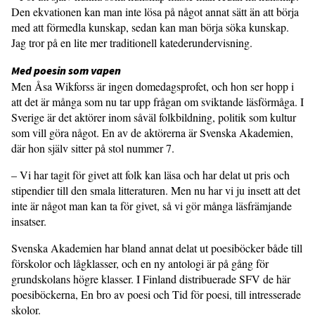
Den ekvationen kan man inte lösa på något annat sätt än att börja
med att förmedla kunskap, sedan kan man börja söka kunskap.
Jag tror på en lite mer traditionell katederundervisning.
Med poesin som vapen
Men Åsa Wikforss är ingen domedagsprofet, och hon ser hopp i
att det är många som nu tar upp frågan om sviktande läsförmåga. I
Sverige är det aktörer inom såväl folkbildning, politik som kultur
som vill göra något. En av de aktörerna är Svenska Akademien,
där hon själv sitter på stol nummer 7.
– Vi har tagit för givet att folk kan läsa och har delat ut pris och
stipendier till den smala litteraturen. Men nu har vi ju insett att det
inte är något man kan ta för givet, så vi gör många läsfrämjande
insatser.
Svenska Akademien har bland annat delat ut poesiböcker både till
förskolor och lågklasser, och en ny antologi är på gång för
grundskolans högre klasser. I Finland distribuerade SFV de här
poesiböckerna, En bro av poesi och Tid för poesi, till intresserade
skolor.