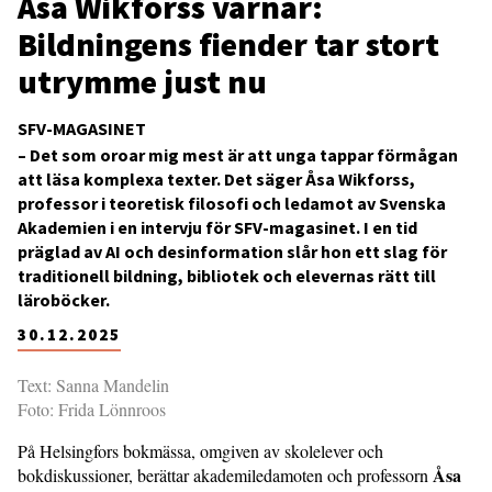
Åsa Wikforss varnar:
Bildningens fiender tar stort
utrymme just nu
SFV-MAGASINET
– Det som oroar mig mest är att unga tappar förmågan
att läsa komplexa texter. Det säger Åsa Wikforss,
professor i teoretisk filosofi och ledamot av Svenska
Akademien i en intervju för SFV-magasinet. I en tid
präglad av AI och desinformation slår hon ett slag för
traditionell bildning, bibliotek och elevernas rätt till
läroböcker.
30.12.2025
Text: Sanna Mandelin
Foto: Frida Lönnroos
På Helsingfors bokmässa, omgiven av skolelever och
Åsa
bokdiskussioner, berättar akademiledamoten och professorn