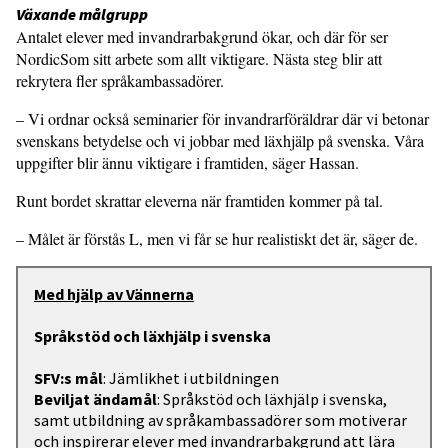
Växande målgrupp
Antalet elever med invandrarbakgrund ökar, och där för ser
NordicSom sitt arbete som allt viktigare. Nästa steg blir att
rekrytera fler språkambassadörer.
– Vi ordnar också seminarier för invandrarföräldrar där vi betonar
svenskans betydelse och vi jobbar med läxhjälp på svenska. Våra
uppgifter blir ännu viktigare i framtiden, säger Hassan.
Runt bordet skrattar eleverna när framtiden kommer på tal.
– Målet är förstås L, men vi får se hur realistiskt det är, säger de.
Med hjälp av Vännerna
Språkstöd och läxhjälp i svenska
SFV:s mål
: Jämlikhet i utbildningen
Beviljat ändamål
: Språkstöd och läxhjälp i svenska,
samt utbildning av språkambassadörer som motiverar
och inspirerar elever med invandrarbakgrund att lära