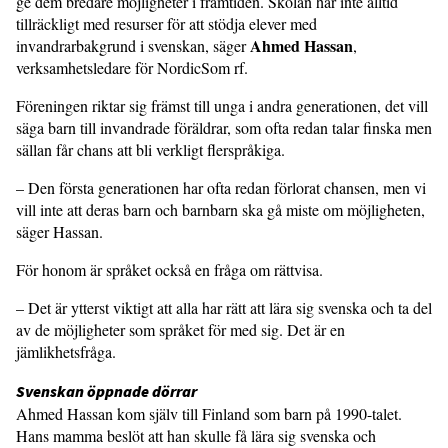
ge dem bredare möjligheter i framtiden. Skolan har inte alltid
tillräckligt med resurser för att stödja elever med
Ahmed Hassan
invandrarbakgrund i svenskan, säger
,
verksamhetsledare för NordicSom rf.
Föreningen riktar sig främst till unga i andra generationen, det vill
säga barn till invandrade föräldrar, som ofta redan talar finska men
sällan får chans att bli verkligt flerspråkiga.
– Den första generationen har ofta redan förlorat chansen, men vi
vill inte att deras barn och barnbarn ska gå miste om möjligheten,
säger Hassan.
För honom är språket också en fråga om rättvisa.
– Det är ytterst viktigt att alla har rätt att lära sig svenska och ta del
av de möjligheter som språket för med sig. Det är en
jämlikhetsfråga.
Svenskan öppnade dörrar
Ahmed Hassan kom själv till Finland som barn på 1990-talet.
Hans mamma beslöt att han skulle få lära sig svenska och