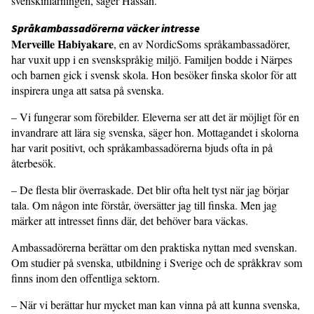
svenskinlärningen, säger Hassan.
Språkambassadörerna väcker intresse
Merveille Habiyakare
, en av NordicSoms språkambassadörer,
har vuxit upp i en svenskspråkig miljö. Familjen bodde i Närpes
och barnen gick i svensk skola. Hon besöker finska skolor för att
inspirera unga att satsa på svenska.
– Vi fungerar som förebilder. Eleverna ser att det är möjligt för en
invandrare att lära sig svenska, säger hon. Mottagandet i skolorna
har varit positivt, och språkambassadörerna bjuds ofta in på
återbesök.
– De flesta blir överraskade. Det blir ofta helt tyst när jag börjar
tala. Om någon inte förstår, översätter jag till finska. Men jag
märker att intresset finns där, det behöver bara väckas.
Ambassadörerna berättar om den praktiska nyttan med svenskan.
Om studier på svenska, utbildning i Sverige och de språkkrav som
finns inom den offentliga sektorn.
– När vi berättar hur mycket man kan vinna på att kunna svenska,