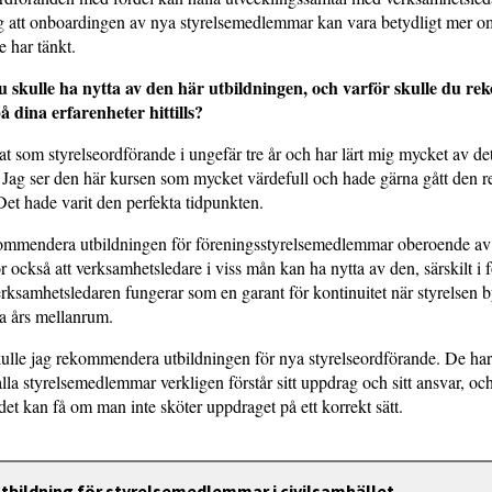
 att onboardingen av nya styrelsemedlemmar kan vara betydligt mer o
e har tänkt.
u skulle ha nytta av den här utbildningen, och varför skulle du 
å dina erfarenheter hittills?
at som styrelseordförande i ungefär tre år och har lärt mig mycket av d
 Jag ser den här kursen som mycket värdefull och hade gärna gått den 
 Det hade varit den perfekta tidpunkten.
kommendera utbildningen för föreningsstyrelsemedlemmar oberoende av
or också att verksamhetsledare i viss mån kan ha nytta av den, särskilt i 
rksamhetsledaren fungerar som en garant för kontinuitet när styrelsen by
a års mellanrum.
kulle jag rekommendera utbildningen för nya styrelseordförande. De har e
alla styrelsemedlemmar verkligen förstår sitt uppdrag och sitt ansvar, och
et kan få om man inte sköter uppdraget på ett korrekt sätt.
bildning för styrelsemedlemmar i civilsamhället