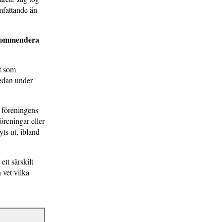
mfattande än
rekommendera
et som
redan under
 föreningens
föreningar eller
ts ut, ibland
tt särskilt
 vet vilka