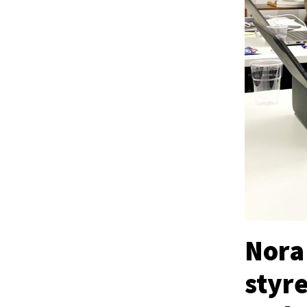
Nora 
styr