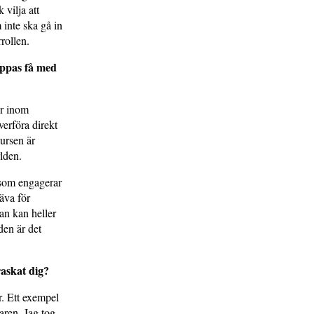
 vilja att
 inte ska gå in
rrollen.
oppas få med
er inom
verföra direkt
ursen är
rlden.
 som engagerar
räva för
an kan heller
den är det
raskat dig?
r. Ett exempel
aren. Jag tog