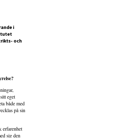
rande i
itutet
rikts- och
yrelse?
eningar,
itt eget
beta både med
ecklas på sin
k erfarenhet
med sig den