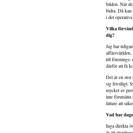
bilden. När de
bidra. Då kan 
i det operativa
Vilka förvänt
dig?
Jag har tidiga
affärsvärlden,
till förenings
därför att få 
Det är en stor
sig frivilligt
mycket av pers
inte förutsätta
lättare att säk
Vad har dagen
Inga direkta ö
är att styrels