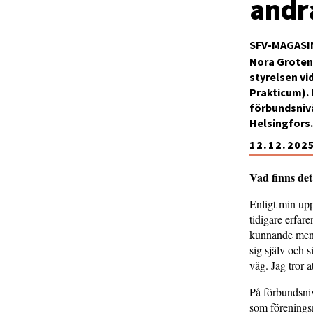
andr
SFV-MAGASI
Nora Groten
styrelsen vi
Prakticum). 
förbundsnivå
Helsingfors.
12.12.202
Vad finns det 
Enligt min upp
tidigare erfar
kunnande men 
sig själv och 
väg. Jag tror a
På förbundsniv
som förenings