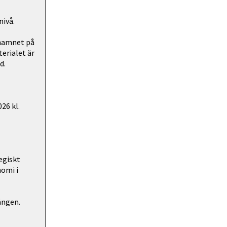
nivå.
 namnet på
erialet är
d.
26 kl.
egiskt
nomi i
ången.