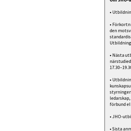
• Utbildni
• Förkort
den motsva
standardis
Utbildning
• Nästa ut
närstudieda
17.30–19.3
• Utbildni
kunskapsu
styrningen
ledarskap,
förbund el
• JHO-utbi
• Sista an