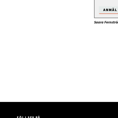
ANMÄL
Saara Fernstr
FÖLJ SFV PÅ