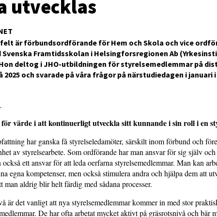
a utvecklas
NET
felt är förbundsordförande för Hem och Skola och vice ordfö
d Svenska Framtidsskolan i Helsingforsregionen Ab (Yrkesinst
Hon deltog i JHO-utbildningen för styrelsemedlemmar på dist
 2025 och svarade på våra frågor på närstudiedagen i januari i
5
för värde i att kontinuerligt utveckla sitt kunnande i sin roll i en st
fattning har ganska få styrelseledamöter, särskilt inom förbund och för
enhet av styrelsearbete. Som ordförande har man ansvar för sig själv och s
också ett ansvar för att leda oerfarna styrelsemedlemmar. Man kan ar
sina egna kompetenser, men också stimulera andra och hjälpa dem att utv
tt man aldrig blir helt färdig med sådana processer.
å är det vanligt att nya styrelsemedlemmar kommer in med stor praktis
medlemmar. De har ofta arbetat mycket aktivt på gräsrotsnivå och bär 