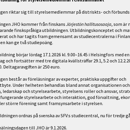
ngen riktar sig till styrelsemedlemmar på distriskts- och förbunds
ningen JHO kommer från finskans
Järjestön hallitusosaaja
, som är
rande finskspråkiga utbildningen. Utbildningskonceptet och mat
erat och har tagits fram gemensamt av studiecentralerna i Finlan
en kan ge två studiepoäng.
bildning börjar lördag 17.1.2026 kl. 9.00–16.45 i Helsingfors med en
g och fortsätter med tre digitala kvällsträffar 29.1, 5.2 och 12.2.20
0. Deltagaravgiften är 250 euro.
ngen består av föreläsningar av experter, praktiska uppgifter och
tbyte. Under helheten behandlas bland annat organisationen och
, ledarskap och styrelsearbete, styrelsens roller och ansvar, strat
 fungerande styrelsearbete och interaktion, god förvaltning, eko
ler större förening samt framsynsarbete i styrelsen.
ldningen ordnas på svenska av SFV:s studiecentral, nu för tredje g
mälningsdagen till JHO är 9.1.2026.