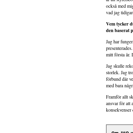
också med mig
vad jag tidigar
Vem tycker d
den baserat p
Jag har funger
presenterades.
mitt första år.
Jag skulle re
storlek. Jag tr
förbund där ve
med bara någr
Framför allt s
ansvar för att 
konsekvenser d
Om JHO-ut