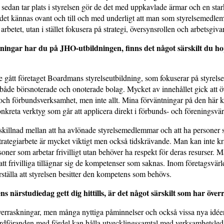
 sedan tar plats i styrelsen gör de det med uppkavlade ärmar och en stark
det kännas ovant och till och med underligt att man som styrelsemedlem
 arbetet, utan i stället fokusera på strategi, översynsrollen och arbetsgiva
ningar har du på JHO-utbildningen, finns det något särskilt du h
re gått företaget Boardmans styrelseutbildning, som fokuserar på styrels
 både börsnoterade och onoterade bolag. Mycket av innehållet gick att ö
- och förbundsverksamhet, men inte allt. Mina förväntningar på den här k
konkreta verktyg som går att applicera direkt i förbunds- och föreningsvä
 skillnad mellan att ha avlönade styrelsemedlemmar och att ha personer
. Strategiarbete är mycket viktigt men också tidskrävande. Man kan inte k
oner som arbetar frivilligt utan behöver ha respekt för deras resurser. M
 att frivilliga tillägnar sig de kompetenser som saknas. Inom företagsvärl
erställa att styrelsen besitter den kompetens som behövs.
s närstudiedag gett dig hittills, är det något särskilt som har över
verraskningar, men många nyttiga påminnelser och också vissa nya idée
eordföranden med fördel kan hålla utvecklingssamtal med verksamhetsled