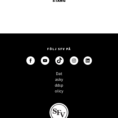
STÄNG
FÖLJ SFV PÅ
Dat
asky
ddsp
olicy