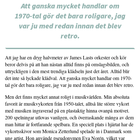
Att ganska mycket handlar om
1970-tal gör det bara roligare, jag
var ju med redan innan det blev
retro.
Att jag har en dryg halvmeter av James Lasts orkester och kör
beror delvis på att han nästan alltid finns på omslagsbilden, och
uttryckligen i den mest trendiga klädseln just det året. Alltid blir
det inte så lyckade klädval. Att ganska mycket handlar om 1970-
tal gör det bara roligare, jag var ju med redan innan det blev retro.
Men det finns mycket annat roligt i musikvärlden. Min absoluta
favorit är musikvykorten från 1950-talet, alltså lite större vykort
med musiken ingraverad på en plastaktig hinna ovanpå motivet.
200 spelningar utlovas vanligen, och överraskande många av dem
man hittar är fortfarande spelbara. En speciell plats i hjärtat har de
vykortsskivor som Monica Zetterlund spelade in i Danmark som
ung artist. Hon använde pseudonymen Eva Norén, vilket var