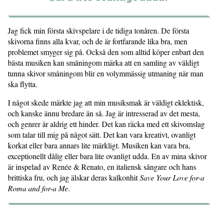
Jag fick min första skivspelare i de tidiga tonåren. De första
skivorna finns alla kvar, och de är fortfarande lika bra, men
problemet smyger sig på. Också den som alltid köper enbart den
bästa musiken kan småningom märka att en samling av väldigt
tunna skivor småningom blir en volymmässig utmaning när man
ska flytta.
I något skede märkte jag att min musiksmak är väldigt eklektisk,
och kanske ännu bredare än så. Jag är intresserad av det mesta,
och genrer är aldrig ett hinder. Det kan räcka med ett skivomslag
som talar till mig på något sätt. Det kan vara kreativt, ovanligt
korkat eller bara annars lite märkligt. Musiken kan vara bra,
exceptionellt dålig eller bara lite ovanligt udda. En av mina skivor
är inspelad av Renée & Renato, en italiensk sångare och hans
brittiska fru, och jag älskar deras kalkonhit
Save Your Love for-a
Roma and for-a Me
.