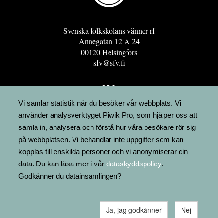
Svenska folkskolans vänner rf
Annegatan 12 A 24
00120 Helsingfors
sfv@sfv.fi
GRO
FÖRENINGSRESURSEN
Vi samlar statistik när du besöker vår webbplats. Vi
använder analysverktyget Piwik Pro, som hjälper oss att
MINNESRUNOR.FI
samla in, analysera och förstå hur våra besökare rör sig
UPPSLAGSVERKET FINLAND
på webbplatsen. Vi behandlar inte uppgifter som kan
LÄGENHETER
kopplas till enskilda personer och vi anonymiserar din
FAKTURERING
data. Du kan läsa mer i vår
dataskyddspolicy
.
Godkänner du datainsamlingen?
Ja, jag godkänner
Nej