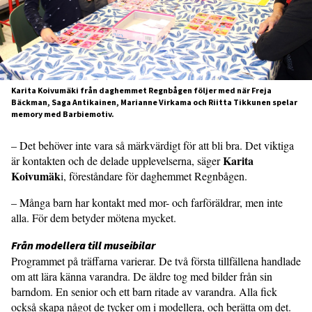
Karita Koivumäki från daghemmet Regnbågen följer med när Freja
Bäckman, Saga Antikainen, Marianne Virkama och Riitta Tikkunen spelar
memory med Barbiemotiv.
– Det behöver inte vara så märkvärdigt för att bli bra. Det viktiga
Karita
är kontakten och de delade upplevelserna, säger
Koivumäk
i, föreståndare för daghemmet Regnbågen.
– Många barn har kontakt med mor- och farföräldrar, men inte
alla. För dem betyder mötena mycket.
Från modellera till museibilar
Programmet på träffarna varierar. De två första tillfällena handlade
om att lära känna varandra. De äldre tog med bilder från sin
barndom. En senior och ett barn ritade av varandra. Alla fick
också skapa något de tycker om i modellera, och berätta om det.