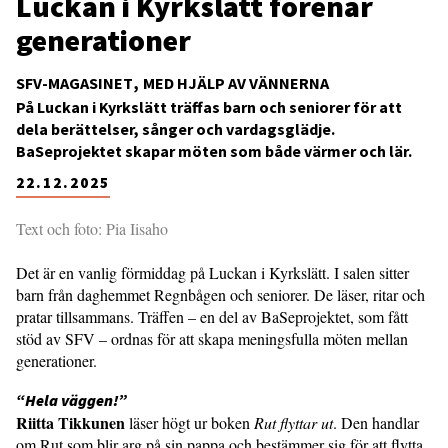
Luckan i Kyrkslätt förenar
generationer
SFV-MAGASINET
MED HJÄLP AV VÄNNERNA
På Luckan i Kyrkslätt träffas barn och seniorer för att
dela berättelser, sånger och vardagsglädje.
BaSeprojektet skapar möten som både värmer och lär.
22.12.2025
Text och foto: Pia Iisaho
Det är en vanlig förmiddag på Luckan i Kyrkslätt. I salen sitter
barn från daghemmet Regnbågen och seniorer. De läser, ritar och
pratar tillsammans. Träffen – en del av BaSeprojektet, som fått
stöd av SFV – ordnas för att skapa meningsfulla möten mellan
generationer.
“Hela väggen!”
Riitta Tikkunen
läser högt ur boken
Rut flyttar ut
. Den handlar
om Rut som blir arg på sin pappa och bestämmer sig för att flytta