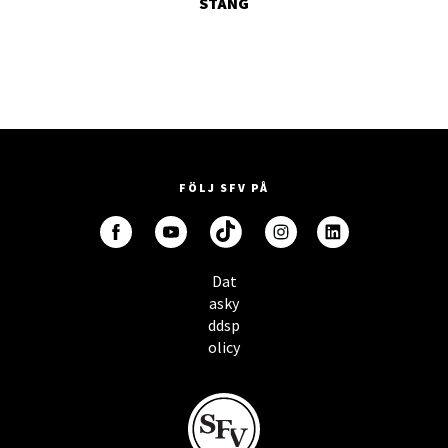
STÄNG
FÖLJ SFV PÅ
Dat
asky
ddsp
olicy