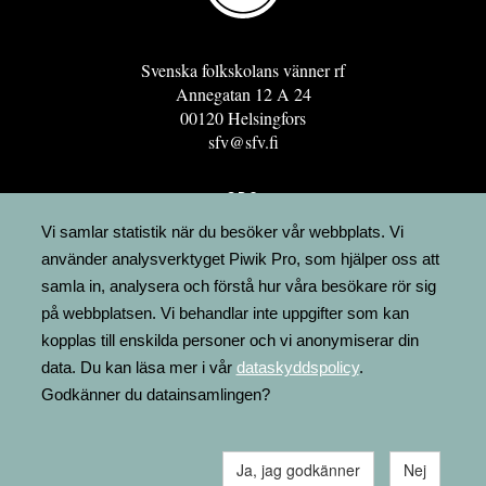
Svenska folkskolans vänner rf
Annegatan 12 A 24
00120 Helsingfors
sfv@sfv.fi
GRO
FÖRENINGSRESURSEN
Vi samlar statistik när du besöker vår webbplats. Vi
använder analysverktyget Piwik Pro, som hjälper oss att
MINNESRUNOR.FI
samla in, analysera och förstå hur våra besökare rör sig
UPPSLAGSVERKET FINLAND
på webbplatsen. Vi behandlar inte uppgifter som kan
LÄGENHETER
kopplas till enskilda personer och vi anonymiserar din
FAKTURERING
data. Du kan läsa mer i vår
dataskyddspolicy
.
Godkänner du datainsamlingen?
Ja, jag godkänner
Nej