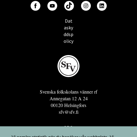
Dat
asky
ddsp
olicy
Svenska folkskolans vänner rf
Annegatan 12 A 24
00120 Helsingfors
sfv@sfv.fi
GRO
FÖRENINGSRESURSEN