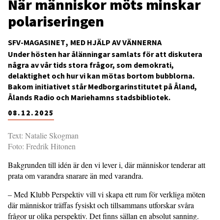
När människor möts minskar
polariseringen
SFV-MAGASINET
MED HJÄLP AV VÄNNERNA
Under hösten har ålänningar samlats för att diskutera
några av vår tids stora frågor, som demokrati,
delaktighet och hur vi kan mötas bortom bubblorna.
Bakom initiativet står Medborgarinstitutet på Åland,
Ålands Radio och Mariehamns stadsbibliotek.
08.12.2025
Text: Natalie Skogman
Foto: Fredrik Hitonen
Bakgrunden till idén är den vi lever i, där människor tenderar att
prata om varandra snarare än med varandra.
– Med Klubb Perspektiv vill vi skapa ett rum för verkliga möten
där människor träffas fysiskt och tillsammans utforskar svåra
frågor ur olika perspektiv. Det finns sällan en absolut sanning.