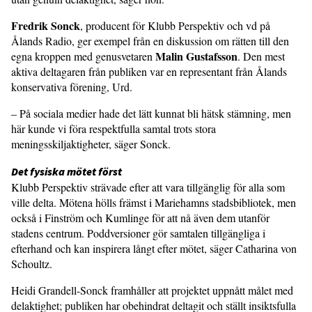
Fredrik Sonck
, producent för Klubb Perspektiv och vd på
Ålands Radio, ger exempel från en diskussion om rätten till den
Malin Gustafsson
egna kroppen med genusvetaren
. Den mest
aktiva deltagaren från publiken var en representant från Ålands
konservativa förening, Urd.
– På sociala medier hade det lätt kunnat bli hätsk stämning, men
här kunde vi föra respektfulla samtal trots stora
meningsskiljaktigheter, säger Sonck.
Det fysiska mötet först
Klubb Perspektiv strävade efter att vara tillgänglig för alla som
ville delta. Mötena hölls främst i Mariehamns stadsbibliotek, men
också i Finström och Kumlinge för att nå även dem utanför
stadens centrum. Poddversioner gör samtalen tillgängliga i
efterhand och kan inspirera långt efter mötet, säger Catharina von
Schoultz.
Heidi Grandell-Sonck framhåller att projektet uppnått målet med
delaktighet; publiken har obehindrat deltagit och ställt insiktsfulla