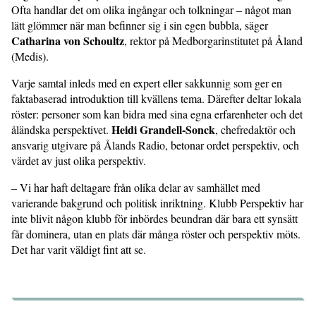
Ofta handlar det om olika ingångar och tolkningar – något man
lätt glömmer när man befinner sig i sin egen bubbla, säger
Catharina von Schoultz
, rektor på Medborgarinstitutet på Åland
(Medis).
Varje samtal inleds med en expert eller sakkunnig som ger en
faktabaserad introduktion till kvällens tema. Därefter deltar lokala
röster: personer som kan bidra med sina egna erfarenheter och det
Heidi Grandell-Sonck
åländska perspektivet.
, chefredaktör och
ansvarig utgivare på Ålands Radio, betonar ordet perspektiv, och
värdet av just olika perspektiv.
– Vi har haft deltagare från olika delar av samhället med
varierande bakgrund och politisk inriktning. Klubb Perspektiv har
inte blivit någon klubb för inbördes beundran där bara ett synsätt
får dominera, utan en plats där många röster och perspektiv möts.
Det har varit väldigt fint att se.