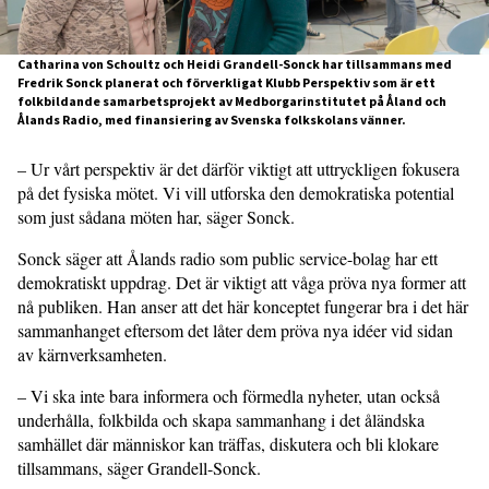
Catharina von Schoultz och Heidi Grandell-Sonck har tillsammans med
Fredrik Sonck planerat och förverkligat Klubb Perspektiv som är ett
folkbildande samarbetsprojekt av Medborgarinstitutet på Åland och
Ålands Radio, med finansiering av Svenska folkskolans vänner.
– Ur vårt perspektiv är det därför viktigt att uttryckligen fokusera
på det fysiska mötet. Vi vill utforska den demokratiska potential
som just sådana möten har, säger Sonck.
Sonck säger att Ålands radio som public service-bolag har ett
demokratiskt uppdrag. Det är viktigt att våga pröva nya former att
nå publiken. Han anser att det här konceptet fungerar bra i det här
sammanhanget eftersom det låter dem pröva nya idéer vid sidan
av kärnverksamheten.
– Vi ska inte bara informera och förmedla nyheter, utan också
underhålla, folkbilda och skapa sammanhang i det åländska
samhället där människor kan träffas, diskutera och bli klokare
tillsammans, säger Grandell-Sonck.