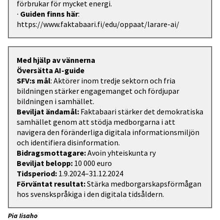
förbrukar för mycket energi.
∙
Guiden finns här
:
https://www.faktabaari.fi/edu/oppaat/larare-ai/
Med hjälp av vännerna
Översätta AI-guide
SFV:s mål
: Aktörer inom tredje sektorn och fria
bildningen stärker engagemanget och fördjupar
bildningen i samhället.
Beviljat ändamål:
Faktabaari stärker det demokratiska
samhället genom att stödja medborgarna i att
navigera den föränderliga digitala informationsmiljön
och identifiera disinformation.
Bidragsmottagare:
Avoin yhteiskunta ry
Beviljat belopp:
10 000 euro
Tidsperiod:
1.9.2024–31.12.2024
Förväntat resultat:
Stärka medborgarskapsförmågan
hos svenskspråkiga i den digitala tidsåldern.
Pia Iisaho