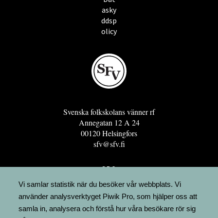
asky
ddsp
olicy
Svenska folkskolans vänner rf
Annegatan 12 A 24
00120 Helsingfors
sfv@sfv.fi
GRO
FÖRENINGSRESURSEN
Vi samlar statistik när du besöker vår webbplats. Vi
använder analysverktyget Piwik Pro, som hjälper oss att
MINNESRUNOR.FI
samla in, analysera och förstå hur våra besökare rör sig
UPPSLAGSVERKET FINLAND