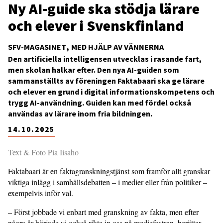
Ny AI-guide ska stödja lärare
och elever i Svenskfinland
SFV-MAGASINET
MED HJÄLP AV VÄNNERNA
Den artificiella intelligensen utvecklas i rasande fart,
men skolan halkar efter. Den nya AI-guiden som
sammanställts av föreningen Faktabaari ska ge lärare
och elever en grund i digital informationskompetens och
trygg AI-användning. Guiden kan med fördel också
användas av lärare inom fria bildningen.
14.10.2025
Text & Foto Pia Iisaho
Faktabaari är en faktagranskningstjänst som framför allt granskar
viktiga inlägg i samhällsdebatten – i medier eller från politiker –
exempelvis inför val.
– Först jobbade vi enbart med granskning av fakta, men efter
några år började vi också rikta in oss på mediefostran, berättar