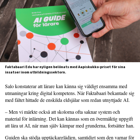
Faktabaari Edu har nyligen belönats med Aapiskukko-priset för sina
insatser inom utbildningssektorn.
Salo konstaterar att lärare kan känna sig väldigt ensamma med
utmaningar kring digital kompetens. När Faktabaari bekantade sig
med fältet hittade de enskilda eldsjälar som redan utnyttjade AI.
– Men vi märkte också att skolorna ofta saknar system och
material för inlärning. Det kan kännas som en övermäktig uppgift
att lära ut AI, när man själv kämpar med grunderna, fortsätter han.
Guiden ska stödja upptäckarglädjen, samtidigt som den varnar för