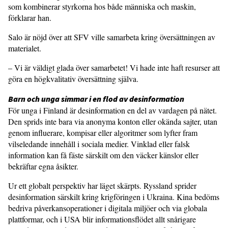
som kombinerar styrkorna hos både människa och maskin,
förklarar han.
Salo är nöjd över att SFV ville samarbeta kring översättningen av
materialet.
– Vi är väldigt glada över samarbetet! Vi hade inte haft resurser att
göra en högkvalitativ översättning själva.
Barn och unga simmar i en flod av desinformation
För unga i Finland är desinformation en del av vardagen på nätet.
Den sprids inte bara via anonyma konton eller okända sajter, utan
genom influerare, kompisar eller algoritmer som lyfter fram
vilseledande innehåll i sociala medier. Vinklad eller falsk
information kan få fäste särskilt om den väcker känslor eller
bekräftar egna åsikter.
Ur ett globalt perspektiv har läget skärpts. Ryssland sprider
desinformation särskilt kring krigföringen i Ukraina. Kina bedöms
bedriva påverkansoperationer i digitala miljöer och via globala
plattformar, och i USA blir informationsflödet allt snårigare