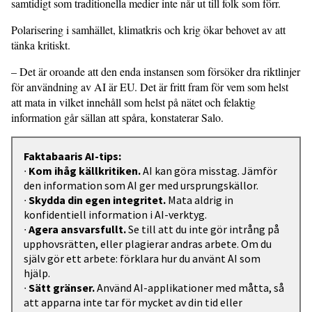
samtidigt som traditionella medier inte når ut till folk som förr.
Polarisering i samhället, klimatkris och krig ökar behovet av att
tänka kritiskt.
– Det är oroande att den enda instansen som försöker dra riktlinjer
för användning av AI är EU. Det är fritt fram för vem som helst
att mata in vilket innehåll som helst på nätet och felaktig
information går sällan att spåra, konstaterar Salo.
Faktabaaris AI-tips:
∙
Kom ihåg källkritiken.
AI kan göra misstag. Jämför
den information som AI ger med ursprungskällor.
∙
Skydda din egen integritet.
Mata aldrig in
konfidentiell information i AI-verktyg.
∙
Agera ansvarsfullt.
Se till att du inte gör intrång på
upphovsrätten, eller plagierar andras arbete. Om du
själv gör ett arbete: förklara hur du använt AI som
hjälp.
∙
Sätt gränser.
Använd AI-applikationer med måtta, så
att apparna inte tar för mycket av din tid eller