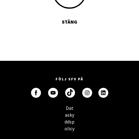
STÄNG
FÖLJ SFV PÅ
Dat
asky
ddsp
olicy