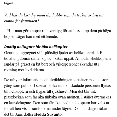
lägret.
Vad har du lärt dig inom din hobby som du tycker är bra att
kunna för framtiden?
– Hur man gör knopar runt verktyg för att hissa upp dem på höga
höjder, säger han med ett leende.
Duktig deltagare får åka helikopter
Genom duggregnet skär plötsligt ljudet av helikopterblad. Ett
tiotal ungdomar ställer sig och kikar uppåt. Ambulanshelikoptern
landar på gräset en bit bort och yrkespersoner skyndar ut i
riktning mot livräddarna.
De utbyter information och livräddningen fortsätter med ett stort
gäng som publik. I scenariot ska nu den skadade personen flyttas
till helikoptern och flygas till sjukhuset. Men det blir inte
plastdockan som får åka tillbaka ovan molnen. I stället överraskas
en kursdeltagare. Den som får åka med i helikoptern har valts ut
för att hen visat framfötterna under lägret. Den här dagen råkar
Hedda Suvanto
det bli Jaris dotter
.