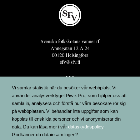
Svenska folkskolans vänner rf
Annegatan 12 A 24
00120 Helsingfors
sfv@sfv.fi
GRO
FÖRENINGSRESURSEN
Vi samlar statistik när du besöker vår webbplats. Vi
använder analysverktyget Piwik Pro, som hjälper oss att
MINNESRUNOR.FI
samla in, analysera och förstå hur våra besökare rör sig
UPPSLAGSVERKET FINLAND
på webbplatsen. Vi behandlar inte uppgifter som kan
LÄGENHETER
kopplas till enskilda personer och vi anonymiserar din
FAKTURERING
data. Du kan läsa mer i vår
dataskyddspolicy
.
Godkänner du datainsamlingen?