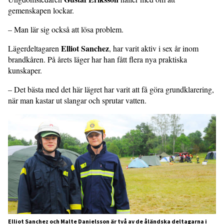
gemenskapen lockar.
­– Man lär sig också att lösa problem.
Elliot Sanchez
Lägerdeltagaren
, har varit aktiv i sex år inom
brandkåren. På årets läger har han fått flera nya praktiska
kunskaper.
– Det bästa med det här lägret har varit att få göra grundklarering,
när man kastar ut slangar och sprutar vatten.
Elliot Sanchez och Malte Danielsson är två av de åländska deltagarna i