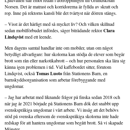
Ljudvallen slår emot redan i dörröppningen till Grundskolan
Norsen. Det är matrast och korridorerna är fyllda av skratt och
rop. Inne på rektorns kansli blir det tvärtyst när dörren stängs.
– Visst är det härligt med så mycket liv? Och vilken skillnad
Clara
sedan mobilförbudet infördes, säger biträdande rektor
Lindqvist
med ett leende.
Men dagens samtal handlar inte om mobiler, utan om något
betydligt allvarligare: hur skolorna kan stödja de elever som begår
brott som rån eller narkotikabrott – och hur personalen ska lära sig
känna igen problemen i tid. Vid kaffebordet sitter, förutom
Tomas Luoto
Lindqvist, också
från Stationens Barn, en
barnskyddsorganisation som arbetar förebyggande med
ungdomar.
– Jag har arbetat med liknande frågor på finska sedan 2018 och
när jag år 2021 började på Stationens Barn dök det snabbt upp
svenskspråkiga ungdomar i vårt arbete. Vi insåg att det behövs
stöd på svenska eftersom de svenskspråkiga skolorna inte hade
redskap för att hantera ungdomar som begått brott. Så vi skapade
Mönster.