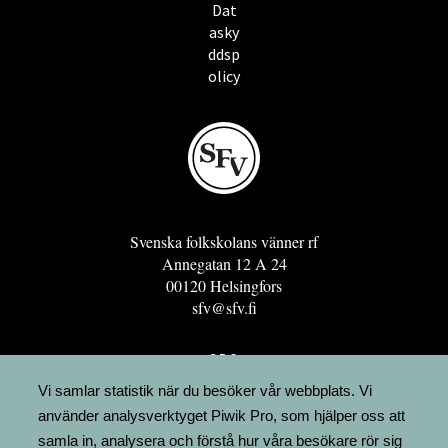
Dat
asky
ddsp
olicy
Svenska folkskolans vänner rf
Annegatan 12 A 24
00120 Helsingfors
sfv@sfv.fi
GRO
FÖRENINGSRESURSEN
Vi samlar statistik när du besöker vår webbplats. Vi
använder analysverktyget Piwik Pro, som hjälper oss att
MINNESRUNOR.FI
samla in, analysera och förstå hur våra besökare rör sig
UPPSLAGSVERKET FINLAND