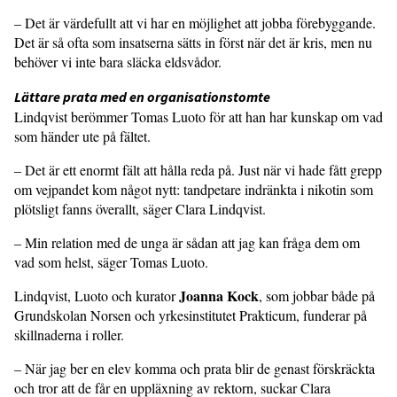
– Det är värdefullt att vi har en möjlighet att jobba förebyggande.
Det är så ofta som insatserna sätts in först när det är kris, men nu
behöver vi inte bara släcka eldsvådor.
Lättare prata med en organisationstomte
Lindqvist berömmer Tomas Luoto för att han har kunskap om vad
som händer ute på fältet.
– Det är ett enormt fält att hålla reda på. Just när vi hade fått grepp
om vejpandet kom något nytt: tandpetare indränkta i nikotin som
plötsligt fanns överallt, säger Clara Lindqvist.
– Min relation med de unga är sådan att jag kan fråga dem om
vad som helst, säger Tomas Luoto.
Joanna Kock
Lindqvist, Luoto och kurator
, som jobbar både på
Grundskolan Norsen och yrkesinstitutet Prakticum, funderar på
skillnaderna i roller.
– När jag ber en elev komma och prata blir de genast förskräckta
och tror att de får en uppläxning av rektorn, suckar Clara