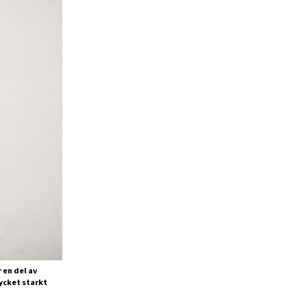
 en del av
ycket starkt