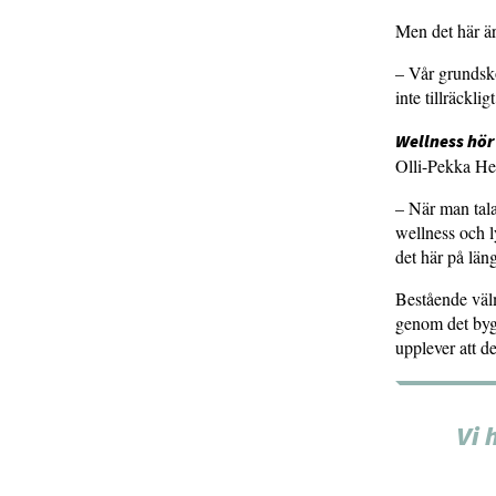
Men det här är
– Vår grundsko
inte tillräckli
Wellness hör
Olli-Pekka Hei
– När man tala
wellness och l
det här på läng
Bestående välm
genom det bygg
upplever att d
Vi 