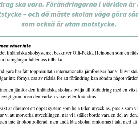
rag ska vara. Förändringarna i världen är
stycke – och då måste skolan våga göra så
som också är utan motstycke.
 men växer inte
det finländska skolsystemet beskriver Olli-Pekka Heinonen som en räds
ra framgångar håller oss tillbaka.
idigare har fått toppresultat i internationella jämförelser har vi blivit ste
ågar inte förnya oss av rädsla för att förändring kan söndra något värdefu
nonen jämför den finländska skolans ovilja till förändring med en växt i
 evigt grön, men den varken växer eller förändras.
äxt är däremot ett öppet system som hela tiden utvecklas, precis som vi
r vi att motverka utvecklingen, när vi i stället borde vara en del av den.
lväxten inte är okontrollerad, men ändå låta skolan omformas i takt med at