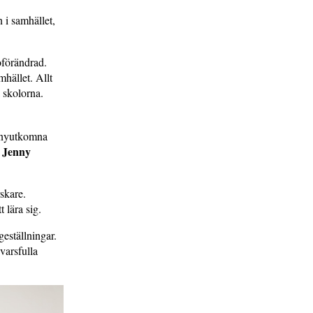
n i samhället,
oförändrad.
mhället. Allt
 skolorna.
n nyutkomna
Jenny
a
rskare.
t lära sig.
geställningar.
varsfulla