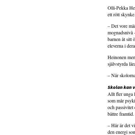
Olli-Pekka Hei
ett rött skynke
– Det vore mär
mognadsnivå – 
barnen åt sitt 
eleverna i der
Heinonen menar 
självstyrda lär
– När skolorna 
Skolan kan v
Allt fler unga
som mår psykis
och passivitet 
bättre framtid.
– Här är det v
den energi som