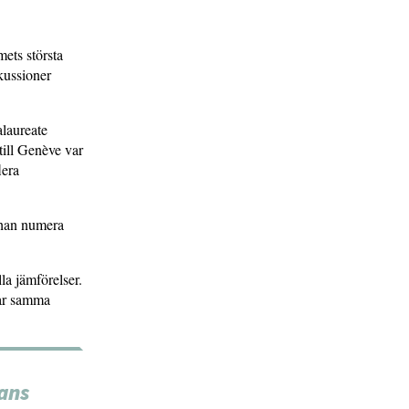
mets största
kussioner
alaureate
till Genève var
lera
 han numera
lla jämförelser.
har samma
ans