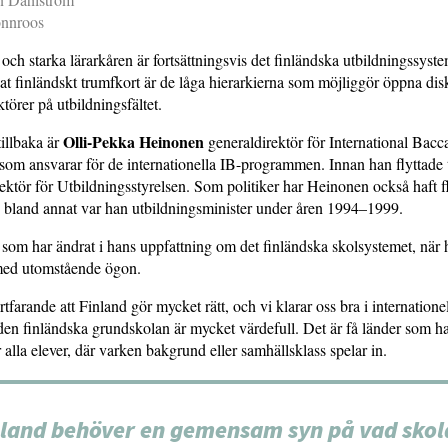
önnroos
ch starka lärarkåren är fortsättningsvis det finländska utbildningssyste
nat finländskt trumfkort är de låga hierarkierna som möjliggör öppna dis
törer på utbildningsfältet.
Olli-Pekka Heinonen
tillbaka är
generaldirektör för International Bacc
som ansvarar för de internationella IB-programmen. Innan han flyttade 
ektör för Utbildningsstyrelsen. Som politiker har Heinonen också haft f
, bland annat var han utbildningsminister under åren 1994–1999.
 som har ändrat i hans uppfattning om det finländska skolsystemet, när
 med utomstående ögon.
rtfarande att Finland gör mycket rätt, och vi klarar oss bra i internatione
den finländska grundskolan är mycket värdefull. Det är få länder som 
 alla elever, där varken bakgrund eller samhällsklass spelar in.
nland behöver en gemensam syn på vad skol