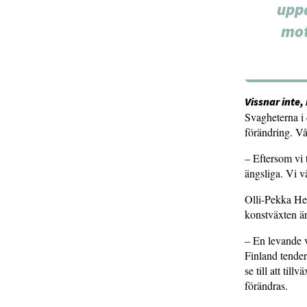
uppd
mot
Vissnar inte,
Svagheterna i 
förändring. Vå
– Eftersom vi t
ängsliga. Vi v
Olli-Pekka Hei
konstväxten är
– En levande v
Finland tendera
se till att til
förändras.