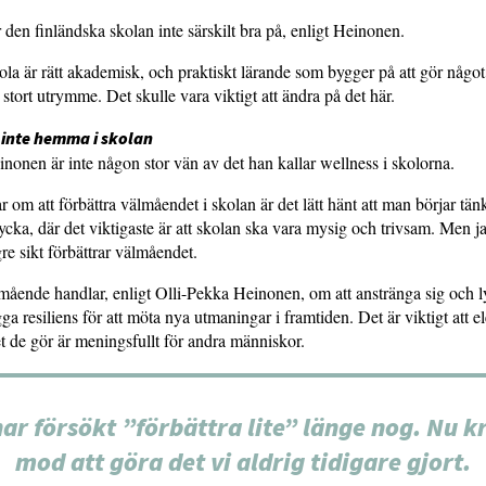
 den finländska skolan inte särskilt bra på, enligt Heinonen.
la är rätt akademisk, och praktiskt lärande som bygger på att gör något
gt stort utrymme. Det skulle vara viktigt att ändra på det här.
 inte hemma i skolan
nonen är inte någon stor vän av det han kallar wellness i skolorna.
r om att förbättra välmåendet i skolan är det lätt hänt att man börjar tän
ycka, där det viktigaste är att skolan ska vara mysig och trivsam. Men jag
re sikt förbättrar välmåendet.
ående handlar, enligt Olli-Pekka Heinonen, om att anstränga sig och l
a resiliens för att möta nya utmaningar i framtiden. Det är viktigt att e
et de gör är meningsfullt för andra människor.
har försökt ”förbättra lite” länge nog. Nu k
mod att göra det vi aldrig tidigare gjort.