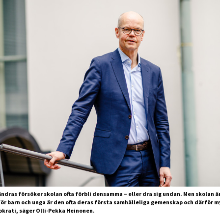
ndras försöker skolan ofta förbli densamma – eller dra sig undan. Men skolan är
för barn och unga är den ofta deras första samhälleliga gemenskap och därför m
okrati, säger Olli-Pekka Heinonen.