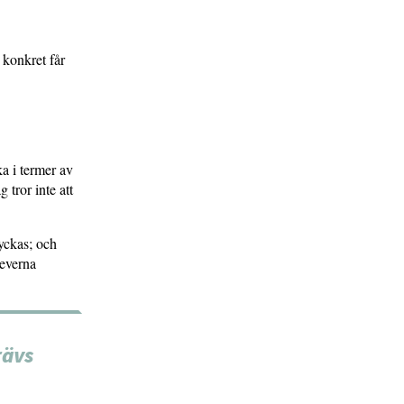
 konkret får
ka i termer av
 tror inte att
yckas; och
leverna
rävs