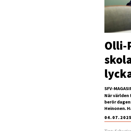
Olli
skola
lyck
SFV-MAGASI
När världen 
berör dagens
Heinonen. Ha
04.07.202
Text: Sebasti