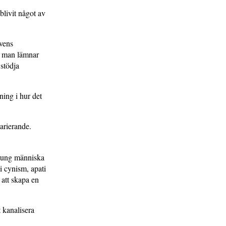
blivit något av
evens
tt man lämnar
 stödja
ning i hur det
varierande.
n ung människa
i cynism, apati
 att skapa en
t kanalisera