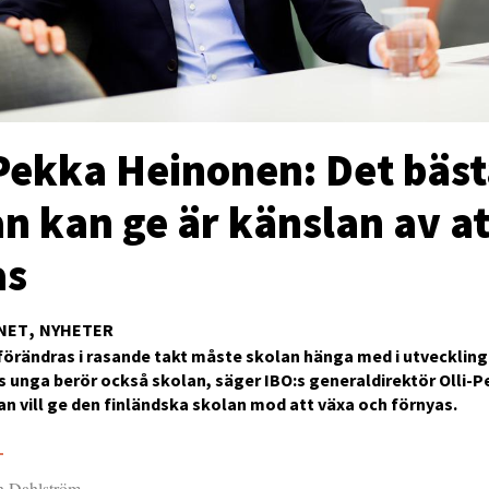
-Pekka Heinonen: Det bäs
n kan ge är känslan av at
as
NET
NYHETER
förändras i rasande takt måste skolan hänga med i utveckling
 unga berör också skolan, säger IBO:s generaldirektör Olli-
n vill ge den finländska skolan mod att växa och förnyas.
5
an Dahlström