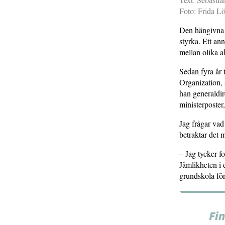
Foto: Frida L
Den hängivna o
styrka. Ett an
mellan olika ak
Sedan fyra år 
Organization, 
han generaldir
ministerposter
Jag frågar vad
betraktar det
– Jag tycker fo
Jämlikheten i 
grundskola för
Fi