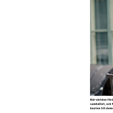
När världen förä
samhället, och 
knuten till dem