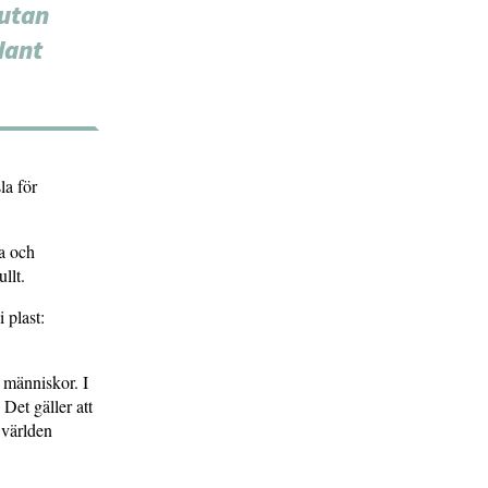
 utan
dant
la för
la och
llt.
 plast:
 människor. I
 Det gäller att
t världen