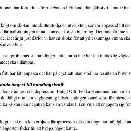
nonen har förundrats över debatten i Finland, där självstyrt lärande har 
.
kligt om skolan inte skulle stödja en utveckling som är anpassad till el
där målsättningen är att ta ansvar för sin inlärning. Det innebär inte a
öde. Det är ju just därför vi har en skola: för att yrkeskunniga vuxna ska
as utveckling.
att problemet snarare ligger i att lärarna inte har fått tillräcklig vägled
andet ska tillämpas.
fritt har fått anpassa det här på eget sätt utan stöd har resultaten blivit 
ända ångest till handlingskraft
 lider av ångest och depression. Enligt Olli- Pekka Heinonen hamnar e
kt dåligt ofta i en vägkorsning i livet: antingen kanaliseras illamåendet 
eller så kan den negativa känslan vändas till en vilja att engagera sig för
iktigt att skolan kan erbjuda läroprocesser där den unga har möjlighet at
 ångesten föder till att bygga något bättre.