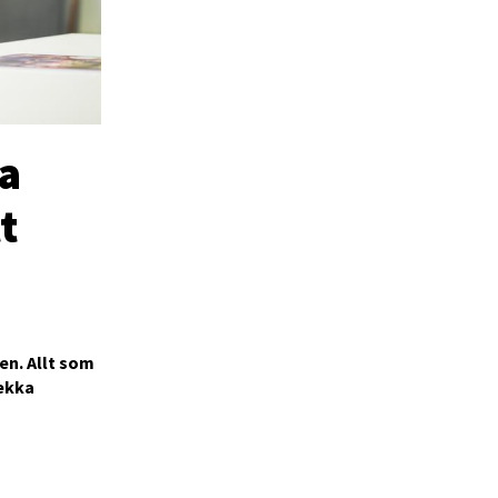
ta
t
en. Allt som
Pekka