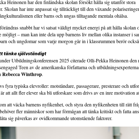
kka Heinonen har den finländska skolan försökt hålla sig utanför stora
. Skolan har inte anpassat sig tillräckligt till den växande polariseringe
gkulturalismen eller barns och ungas tilltagande mentala ohälsa.
förändras snabbt har vi satsat väldigt mycket energi på att hålla skolan 
e möjligt – man kan inte dela upp barnens liv mellan olika instanser i sa
barn och ungdomar som varje morgon går in i klassrummen berör också
tt tänka självständigt
ag under Utbildningskonferensen 2025 citerade Olli-Pekka Heinonen de
engaged Teen av de amerikanska författarna och utbildningsexpertern
Rebecca Winthrop
h
.
vs fyra typiska elevroller: motståndare, passagerare, presterare och utfo
r att allt fler elever ska bli utforskare som drivs av en inre motivation at
om att väcka barnens nyfikenhet, och styra den nyfikenheten till rätt frå
behöver fler människor som har förmågan att tänka kritiskt och fatta ans
t låta sig påverkas av ovidkommande utomstående faktorer.