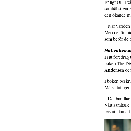
Enligt Olli-Pe
samhällstrender
den ökande mån
– När världen 
Men det är int
som berör de 
Motivation a
I sitt föredr
boken The Dis
Anderson
oc
I boken beskri
Målsättningen ä
– Det handlar 
Vårt samhälle 
beslut utan at