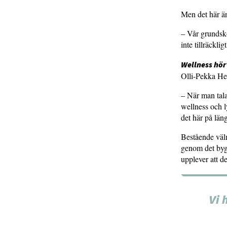
Men det här är
– Vår grundsko
inte tillräckli
Wellness hör
Olli-Pekka Hei
– När man tala
wellness och l
det här på läng
Bestående välm
genom det bygg
upplever att d
Vi 