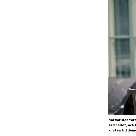
När världen förä
samhället, och 
knuten till dem