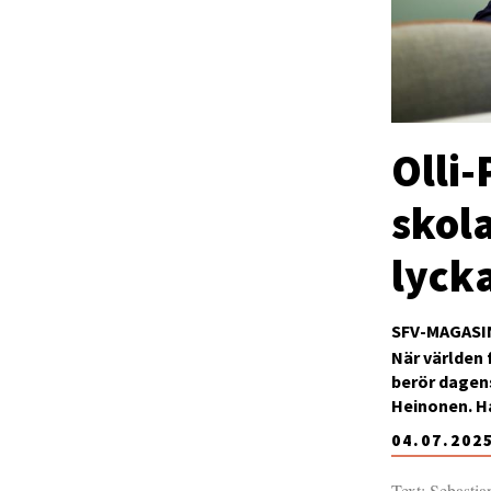
Olli
skola
lyck
SFV-MAGASI
När världen 
berör dagens
Heinonen. Ha
04.07.202
Text: Sebasti