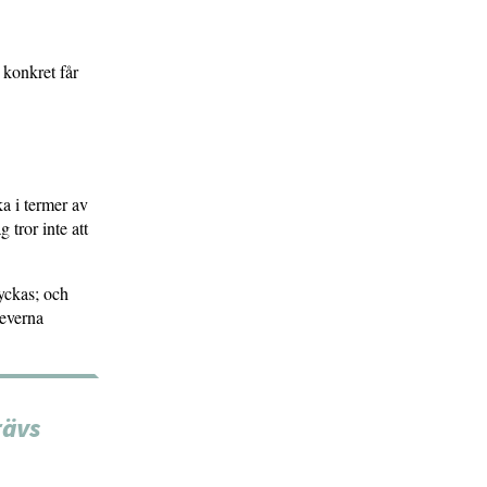
 konkret får
ka i termer av
 tror inte att
yckas; och
leverna
rävs