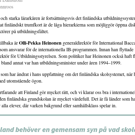
önnroos
ch starka lärarkåren är fortsättningsvis det finländska utbildningssyste
nat finländskt trumfkort är de låga hierarkierna som möjliggör öppna dis
törer på utbildningsfältet.
Olli-Pekka Heinonen
tillbaka är
generaldirektör för International Bacc
som ansvarar för de internationella IB-programmen. Innan han flyttade 
ektör för Utbildningsstyrelsen. Som politiker har Heinonen också haft f
, bland annat var han utbildningsminister under åren 1994–1999.
 som har ändrat i hans uppfattning om det finländska skolsystemet, när
 med utomstående ögon.
rtfarande att Finland gör mycket rätt, och vi klarar oss bra i internatione
den finländska grundskolan är mycket värdefull. Det är få länder som 
 alla elever, där varken bakgrund eller samhällsklass spelar in.
nland behöver en gemensam syn på vad skol