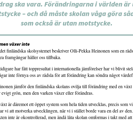
rag ska vara. Förändringarna i världen är
stycke – och då måste skolan våga göra så
som också är utan motstycke.
 men växer inte
det finländska skolsystemet beskriver Olli-Pekka Heinonen som en räds
ra framgångar håller oss tillbaka.
idigare har fått toppresultat i internationella jämförelser har vi blivit ste
ågar inte förnya oss av rädsla för att förändring kan söndra något värdefu
nonen jämför den finländska skolans ovilja till förändring med en växt i
 evigt grön, men den varken växer eller förändras.
äxt är däremot ett öppet system som hela tiden utvecklas, precis som vi
r vi att motverka utvecklingen, när vi i stället borde vara en del av den.
lväxten inte är okontrollerad, men ändå låta skolan omformas i takt med at