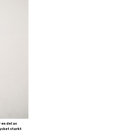
 en del av
ycket starkt