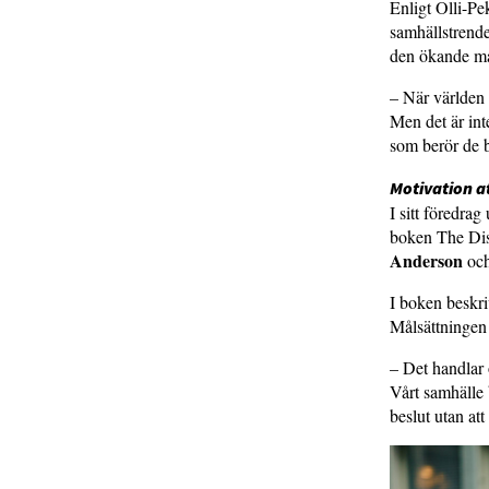
Enligt Olli-Pe
samhällstrender
den ökande mån
– När världen 
Men det är int
som berör de 
Motivation a
I sitt föredr
boken The Dis
Anderson
oc
I boken beskri
Målsättningen ä
– Det handlar 
Vårt samhälle 
beslut utan at