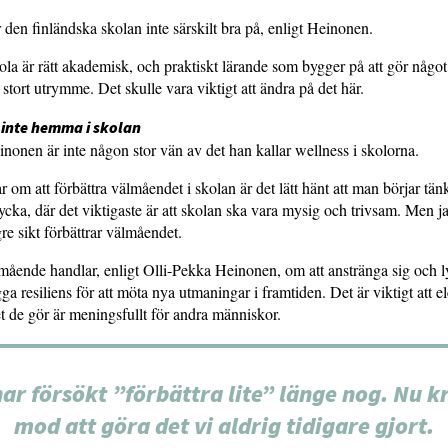
 den finländska skolan inte särskilt bra på, enligt Heinonen.
la är rätt akademisk, och praktiskt lärande som bygger på att gör något
gt stort utrymme. Det skulle vara viktigt att ändra på det här.
 inte hemma i skolan
nonen är inte någon stor vän av det han kallar wellness i skolorna.
r om att förbättra välmåendet i skolan är det lätt hänt att man börjar tän
ycka, där det viktigaste är att skolan ska vara mysig och trivsam. Men jag
re sikt förbättrar välmåendet.
ående handlar, enligt Olli-Pekka Heinonen, om att anstränga sig och l
a resiliens för att möta nya utmaningar i framtiden. Det är viktigt att e
et de gör är meningsfullt för andra människor.
har försökt ”förbättra lite” länge nog. Nu k
mod att göra det vi aldrig tidigare gjort.