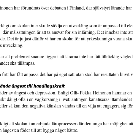
nonen har förundrats över debatten i Finland, där självstyrt lärande har 
.
kligt om skolan inte skulle stödja en utveckling som är anpassad till el
där målsättningen är att ta ansvar för sin inlärning. Det innebär inte a
öde. Det är ju just därför vi har en skola: för att yrkeskunniga vuxna ska
as utveckling.
att problemet snarare ligger i att lärarna inte har fått tillräcklig vägled
andet ska tillämpas.
fritt har fått anpassa det här på eget sätt utan stöd har resultaten blivit 
ända ångest till handlingskraft
 lider av ångest och depression. Enligt Olli- Pekka Heinonen hamnar e
kt dåligt ofta i en vägkorsning i livet: antingen kanaliseras illamåendet 
eller så kan den negativa känslan vändas till en vilja att engagera sig för
iktigt att skolan kan erbjuda läroprocesser där den unga har möjlighet at
 ångesten föder till att bygga något bättre.