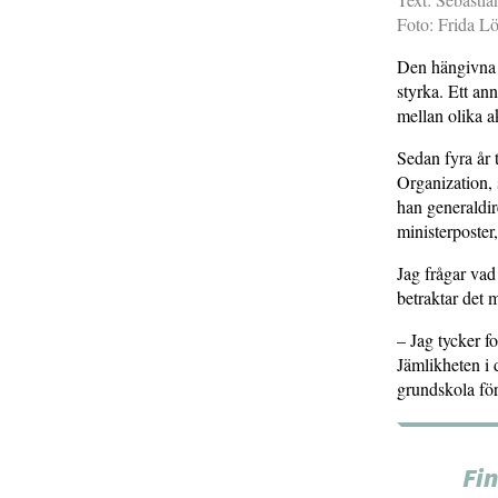
Foto: Frida L
Den hängivna o
styrka. Ett an
mellan olika ak
Sedan fyra år 
Organization, 
han generaldir
ministerposter
Jag frågar vad
betraktar det
– Jag tycker fo
Jämlikheten i 
grundskola för
Fi