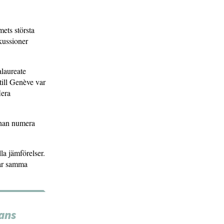
mets största
kussioner
alaureate
till Genève var
lera
 han numera
lla jämförelser.
har samma
ans