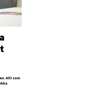
ta
t
en. Allt som
Pekka