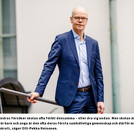
ndras försöker skolan ofta förbli densamma – eller dra sig undan. Men skolan är
för barn och unga är den ofta deras första samhälleliga gemenskap och därför m
okrati, säger Olli-Pekka Heinonen.