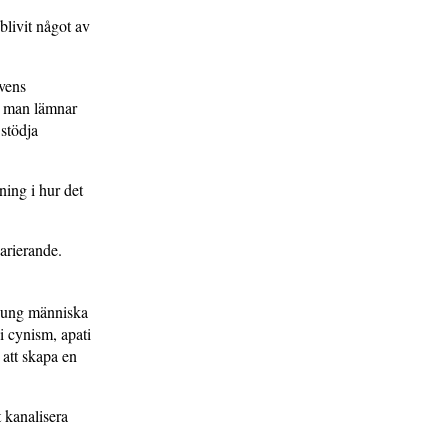
blivit något av
evens
tt man lämnar
 stödja
ning i hur det
varierande.
n ung människa
i cynism, apati
 att skapa en
t kanalisera