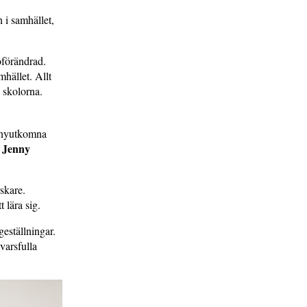
n i samhället,
oförändrad.
mhället. Allt
 skolorna.
n nyutkomna
Jenny
a
rskare.
t lära sig.
geställningar.
varsfulla