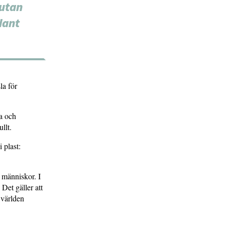
 utan
dant
la för
la och
llt.
 plast:
 människor. I
 Det gäller att
t världen