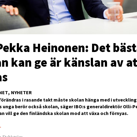
-Pekka Heinonen: Det bäs
n kan ge är känslan av at
as
NET
NYHETER
förändras i rasande takt måste skolan hänga med i utveckling
 unga berör också skolan, säger IBO:s generaldirektör Olli-
n vill ge den finländska skolan mod att växa och förnyas.
5
an Dahlström