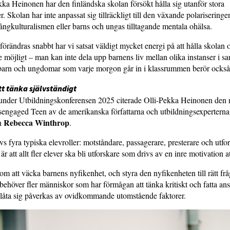
kka Heinonen har den finländska skolan försökt hålla sig utanför stora
. Skolan har inte anpassat sig tillräckligt till den växande polariseringe
gkulturalismen eller barns och ungas tilltagande mentala ohälsa.
förändras snabbt har vi satsat väldigt mycket energi på att hålla skolan 
e möjligt – man kan inte dela upp barnens liv mellan olika instanser i sa
barn och ungdomar som varje morgon går in i klassrummen berör också
tt tänka självständigt
ag under Utbildningskonferensen 2025 citerade Olli-Pekka Heinonen de
engaged Teen av de amerikanska författarna och utbildningsexpertern
Rebecca Winthrop
h
.
vs fyra typiska elevroller: motståndare, passagerare, presterare och utfo
r att allt fler elever ska bli utforskare som drivs av en inre motivation at
om att väcka barnens nyfikenhet, och styra den nyfikenheten till rätt frå
behöver fler människor som har förmågan att tänka kritiskt och fatta ans
t låta sig påverkas av ovidkommande utomstående faktorer.