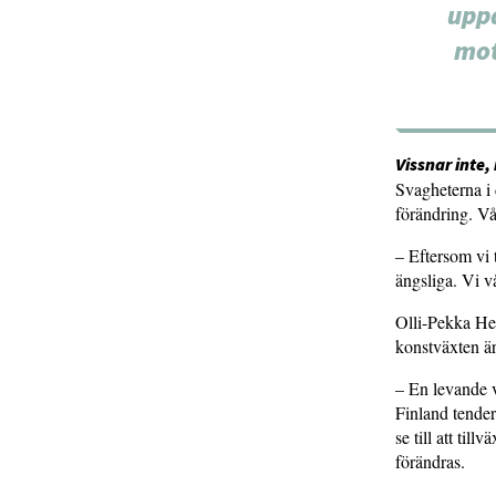
uppd
mot
Vissnar inte,
Svagheterna i 
förändring. Vå
– Eftersom vi t
ängsliga. Vi v
Olli-Pekka Hei
konstväxten är
– En levande v
Finland tendera
se till att til
förändras.