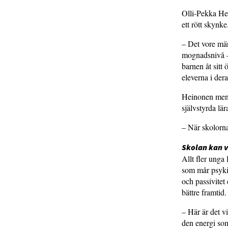
Olli-Pekka Hei
ett rött skynke
– Det vore mär
mognadsnivå – 
barnen åt sitt 
eleverna i der
Heinonen menar 
självstyrda lär
– När skolorna 
Skolan kan v
Allt fler unga
som mår psykis
och passivitet 
bättre framtid.
– Här är det v
den energi som