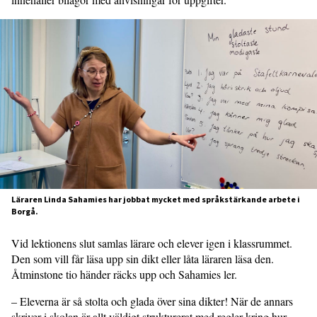
Läraren Linda Sahamies har jobbat mycket med språkstärkande arbete i
Borgå.
Vid lektionens slut samlas lärare och elever igen i klassrummet.
Den som vill får läsa upp sin dikt eller låta läraren läsa den.
Åtminstone tio händer räcks upp och Sahamies ler.
– Eleverna är så stolta och glada över sina dikter! När de annars
skriver i skolan är allt väldigt strukturerat med regler kring hur