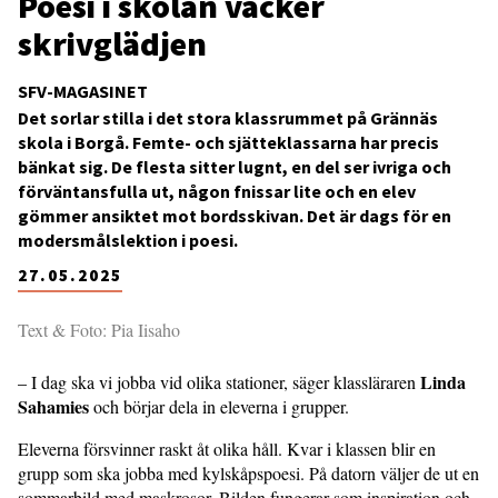
Poesi i skolan väcker
skrivglädjen
SFV-MAGASINET
Det sorlar stilla i det stora klassrummet på Grännäs
skola i Borgå. Femte- och sjätteklassarna har precis
bänkat sig. De flesta sitter lugnt, en del ser ivriga och
förväntansfulla ut, någon fnissar lite och en elev
gömmer ansiktet mot bordsskivan. Det är dags för en
modersmålslektion i poesi.
27.05.2025
Text & Foto: Pia Iisaho
Linda
– I dag ska vi jobba vid olika stationer, säger klassläraren
Sahamies
och börjar dela in eleverna i grupper.
Eleverna försvinner raskt åt olika håll. Kvar i klassen blir en
grupp som ska jobba med kylskåpspoesi. På datorn väljer de ut en
sommarbild med maskrosor. Bilden fungerar som inspiration och