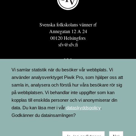
Svenska folkskolans vänner rf
Annegatan 12 A 24
00120 Helsingfors
sfv@sfv.fi
GRO
FÖRENINGSRESURSEN
Vi samlar statistik när du besöker vår webbplats. Vi
använder analysverktyget Piwik Pro, som hjälper oss att
MINNESRUNOR.FI
samla in, analysera och förstå hur våra besökare rör sig
UPPSLAGSVERKET FINLAND
på webbplatsen. Vi behandlar inte uppgifter som kan
LÄGENHETER
kopplas till enskilda personer och vi anonymiserar din
FAKTURERING
data. Du kan läsa mer i vår
dataskyddspolicy
.
Godkänner du datainsamlingen?