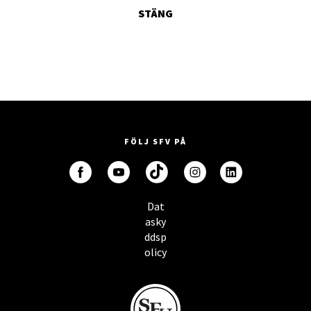
STÄNG
FÖLJ SFV PÅ
Dat
asky
ddsp
olicy