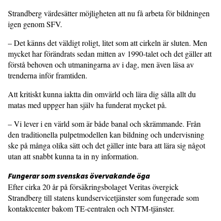
Strandberg värdesätter möjligheten att nu få arbeta för bildningen
igen genom SFV.
– Det känns det väldigt roligt, litet som att cirkeln är sluten. Men
mycket har förändrats sedan mitten av 1990-talet och det gäller att
förstå behoven och utmaningarna av i dag, men även läsa av
trenderna inför framtiden.
Att kritiskt kunna iaktta din omvärld och lära dig sålla allt du
matas med uppger han själv ha funderat mycket på.
– Vi lever i en värld som är både banal och skrämmande. Från
den traditionella pulpetmodellen kan bildning och undervisning
ske på många olika sätt och det gäller inte bara att lära sig något
utan att snabbt kunna ta in ny information.
Fungerar som svenskas övervakande öga
Efter cirka 20 år på försäkringsbolaget Veritas övergick
Strandberg till statens kundservicetjänster som fungerade som
kontaktcenter bakom TE-centralen och NTM-tjänster.