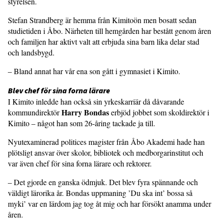
styrelsen.
Stefan Strandberg är hemma från Kimitoön men bosatt sedan
studietiden i Åbo. Närheten till hemgården har bestått genom åren
och familjen har aktivt valt att erbjuda sina barn lika delar stad
och landsbygd.
– Bland annat har vår ena son gått i gymnasiet i Kimito.
Blev chef för sina forna lärare
I Kimito inledde han också sin yrkeskarriär då dåvarande
Harry Bondas
kommundirektör
erbjöd jobbet som skoldirektör i
Kimito – något han som 26-åring tackade ja till.
Nyutexaminerad politices magister från Åbo Akademi hade han
plötsligt ansvar över skolor, bibliotek och medborgarinstitut och
var även chef för sina forna lärare och rektorer.
– Det gjorde en ganska ödmjuk. Det blev fyra spännande och
väldigt lärorika år. Bondas uppmaning ’Du ska int’ bossa så
myki’ var en lärdom jag tog åt mig och har försökt anamma under
åren.