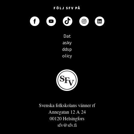
FÖLJ SFV PÅ
Dat
asky
ddsp
olicy
Svenska folkskolans vänner rf
Annegatan 12 A 24
00120 Helsingfors
sfv@sfv.fi