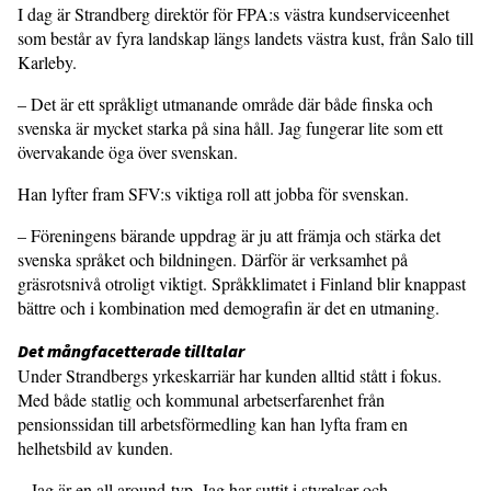
I dag är Strandberg direktör för FPA:s västra kundserviceenhet
som består av fyra landskap längs landets västra kust, från Salo till
Karleby.
– Det är ett språkligt utmanande område där både finska och
svenska är mycket starka på sina håll. Jag fungerar lite som ett
övervakande öga över svenskan.
Han lyfter fram SFV:s viktiga roll att jobba för svenskan.
– Föreningens bärande uppdrag är ju att främja och stärka det
svenska språket och bildningen. Därför är verksamhet på
gräsrotsnivå otroligt viktigt. Språkklimatet i Finland blir knappast
bättre och i kombination med demografin är det en utmaning.
Det mångfacetterade tilltalar
Under Strandbergs yrkeskarriär har kunden alltid stått i fokus.
Med både statlig och kommunal arbetserfarenhet från
pensionssidan till arbetsförmedling kan han lyfta fram en
helhetsbild av kunden.
– Jag är en all around-typ. Jag har suttit i styrelser och