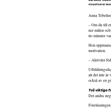
visualiserar med
Anna Tebelius
– Om du till e
ner målen och 
tio minuter var
Hon uppmanar t
motivation.
– Aktivitet fö
Utbildningsda
att det inte är
också av en gr
Två viktiga f
Det andra steg
Föreläsningen 