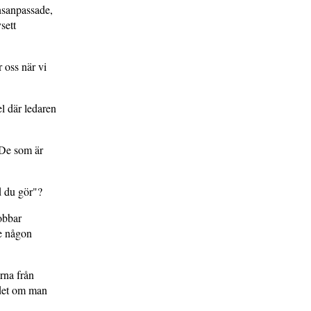
onsanpassade,
sett
 oss när vi
l där ledaren
. De som är
d du gör"?
jobbar
ge någon
rna från
 det om man