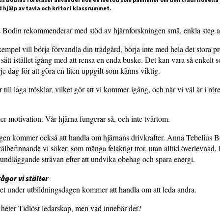
 hjälp av tavla och kritor i klassrummet.
 Bodin rekommenderar med stöd av hjärnforskningen små, enkla steg a
xempel vill börja förvandla din trädgård, börja inte med hela det stora pr
sätt istället igång med att rensa en enda buske. Det kan vara så enkelt s
je dag för att göra en liten uppgift som känns viktig.
ill låga trösklar, vilket gör att vi kommer igång, och när vi väl är i rör
der motivation. Vår hjärna fungerar så, och inte tvärtom.
gen kommer också att handla om hjärnans drivkrafter. Anna Tebelius Bo
 välbefinnande vi söker, som många felaktigt tror, utan alltid överlevnad.
undläggande strävan efter att undvika obehag och spara energi.
rågor vi ställer
et under utbildningsdagen kommer att handla om att leda andra.
heter Tidlöst ledarskap, men vad innebär det?