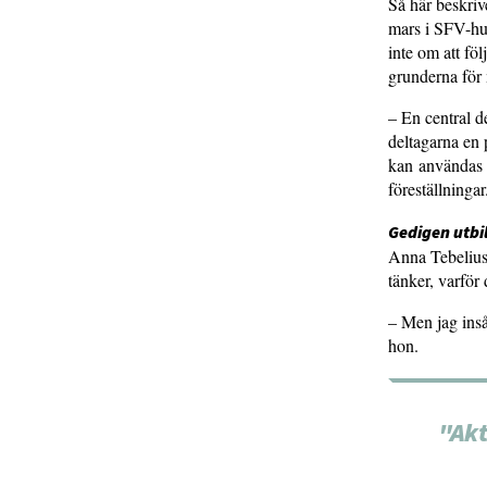
Så här beskri
mars i SFV-hus
inte om att fö
grunderna för
– En central d
deltagarna en 
kan användas f
föreställningar
Gedigen utbi
Anna Tebelius B
tänker, varför
– Men jag inså
hon.
"Akt