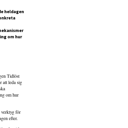
nde heldagen
konkreta
 mekanismer
ning om hur
gen Tidlöst
 att leda sig
ska
ning om hur
 verktyg för
gen efter.