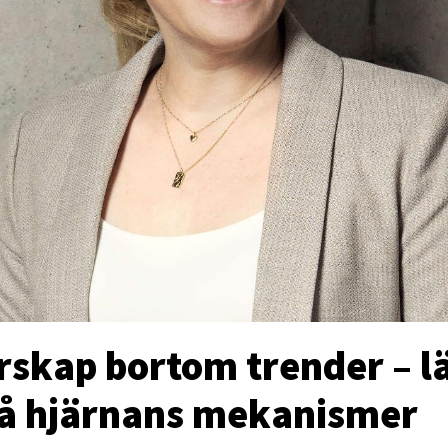
rskap bortom trender – lä
tå hjärnans mekanismer