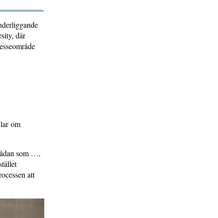
underliggande
sity, där
tresseområde
dlar om
n sådan som …,
tället
rocessen att