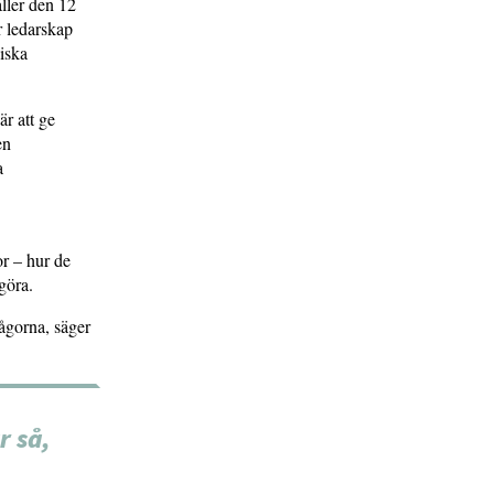
ller den 12
r ledarskap
giska
r att ge
en
a
or – hur de
göra.
rågorna, säger
r så,