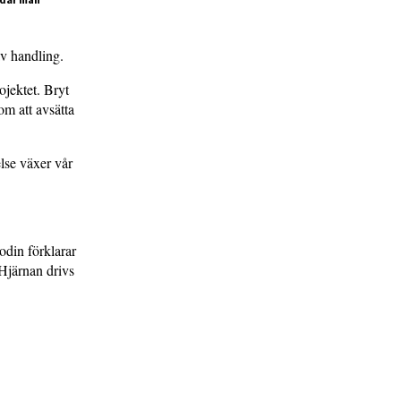
v handling.
ojektet. Bryt
om att avsätta
else växer vår
din förklarar
 Hjärnan drivs