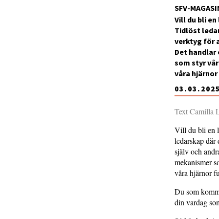
SFV-MAGASI
Vill du bli e
Tidlöst leda
verktyg för a
Det handlar
som styr vår
våra hjärnor
03.03.202
Text Camilla 
Vill du bli en
ledarskap där 
själv och andr
mekanismer som
våra hjärnor f
Du som kommer 
din vardag som