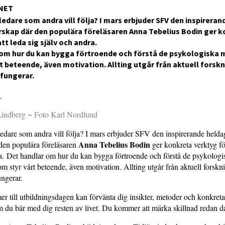
NET
n ledare som andra vill följa? I mars erbjuder SFV den inspirera
rskap där den populära föreläsaren Anna Tebelius Bodin ger 
tt leda sig själv och andra.
 om hur du kan bygga förtroende och förstå de psykologiska
t beteende, även motivation. Allting utgår från aktuell forsk
 fungerar.
5
Lindberg ~ Foto Karl Nordlund
 ledare som andra vill följa? I mars erbjuder SFV den inspirerande helda
Anna Tebelius Bodin
den populära föreläsaren
ger konkreta verktyg för
a. Det handlar om hur du kan bygga förtroende och förstå de psykologi
 styr vårt beteende, även motivation. Allting utgår från aktuell forsk
ungerar.
till utbildningsdagen kan förvänta dig insikter, metoder och konkreta
 du bär med dig resten av livet. Du kommer att märka skillnad redan da