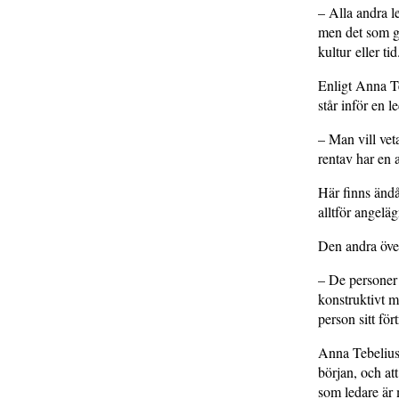
– Alla andra l
men det som gör
kultur eller tid
Enligt Anna Te
står inför en l
– Man vill vet
rentav har en 
Här finns ändå
alltför angelä
Den andra över
– De personer 
konstruktivt m
person sitt för
Anna Tebelius 
början, och at
som ledare är