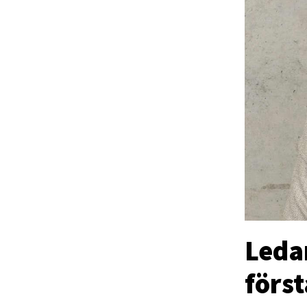
Leda
förs