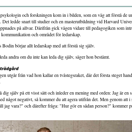
 psykologin och forskningen kom in i bilden, som en väg att förstå de 
Det ledde snart till studier och en masterutbildning vid Harvard Univer
ppnades på allvar. Därifrån gick vägen vidare till pedagogiken som in
 kommunikation och området för ledarskap.
 Bodin börjar allt ledarskap med att förstå sig själv.
leda andra om du inte kan leda dig själv, säger hon bestämt.
 trädgård
en utgår från vad hon kallar en tvåstegsraket, där det första steget han
.
 dig själv på ett visst sätt och inleder en mening med orden: Jag är e
ed något negativt, så kommer du att agera utifrån det. Men genom att i s
ll jag vara?" och därefter fråga: "Hur gör en sådan person?" kommer p