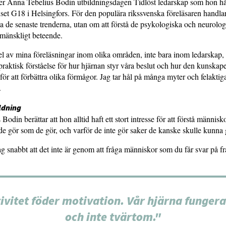
ver Anna Tebelius Bodin utbildningsdagen Tidlöst ledarskap som hon hå
et G18 i Helsingfors. För den populära rikssvenska föreläsaren handla
lja de senaste trenderna, utan om att förstå de psykologiska och neurolo
 mänskligt beteende.
el av mina föreläsningar inom olika områden, inte bara inom ledarskap, ä
praktisk förståelse för hur hjärnan styr våra beslut och hur den kunskap
ör att förbättra olika förmågor. Jag tar hål på många myter och felaktig
.
ldning
odin berättar att hon alltid haft ett stort intresse för att förstå människ
 de gör som de gör, och varför de inte gör saker de kanske skulle kunna 
g snabbt att det inte är genom att fråga människor som du får svar på f
ivitet föder motivation. Vår hjärna fungera
och inte tvärtom."