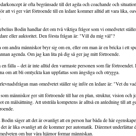
edarkoncept är ofta begränsade till det agila och coachande och situati
 att vi ger vårt förtroende till en ledare kommer alltid att vara lika, oav
.
belius Bodin handlar det om två viktiga frågor som vi omedvetet ställer
edare eller auktoritet. Den första frågan är: "Vill du mig väl"?
a om andra människor bryr sig om en, eller om man är en bricka i ett spe
annan agenda. Om jag kan lita på dig så ger jag mitt förtroende.
 en fälla – det är inte alltid den varmaste personen som får förtroendet
gna om att bli omtyckta kan uppfattas som ängsliga och otrygga.
levnadsfrågan man omedvetet ställer sig inför en ledare är: "Vet du va
som människor ger sitt förtroende till har en plan, struktur, vision och 
ot en målsättning. Att utstråla kompetens är alltså en anledning till att 
troende.
Bodin säger att det är ovanligt att en person har båda de här egenskape
t det är lika ovanligt att de kommer per automatik. Däremot underlättar
 medveten om hur våra hjärnor formar människan.