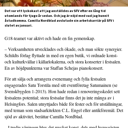
Det var ett lyckokast att jag anställdes av SFV efter en lång tid
utomlands för tjugo år sedan. Och jag är nöjd med vad jag hunnit
åstadkomma. Camilla Nordblad avslutade sin arbetskarriär på SFV i
slutet av januari.
G18-teamet var aktivt och hade en fin gemenskap.
– Verksamheten utvecklades och ökade, och man sökte synergier.
Schildts förlag flyttade in med en egen butik, vi ordnade konst-
och kulturkvällar i källarlokalerna, och stora konserter i festsalen.
En av höjdpunkterna var Staffan Schejas pianokonsert.
För att sälja och arrangera evenemang och fylla festsalen
engagerades Satu Torstila med sitt eventföretag Satumainen (se
Svenskbygden 1-2013). Hon hade redan i renoveringsskedet sett
festsalens potential; stora festsalar finns det ju inte många av i
Helsingfors. Salen utnyttjades både för fester och för utställningar,
med teman som stadsarkitekten C.L. Engel eller antikföremål. Det
sjöd av aktivitet, berättar Camilla Nordblad.
– I tredje våningen blev det mycket konst, dels med hyresgästen