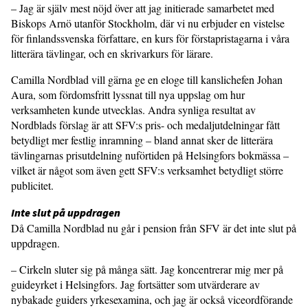
– Jag är själv mest nöjd över att jag initierade samarbetet med
Biskops Arnö utanför Stockholm, där vi nu erbjuder en vistelse
för finlandssvenska författare, en kurs för förstapristagarna i våra
litterära tävlingar, och en skrivarkurs för lärare.
Camilla Nordblad vill gärna ge en eloge till kanslichefen Johan
Aura, som fördomsfritt lyssnat till nya uppslag om hur
verksamheten kunde utvecklas. Andra synliga resultat av
Nordblads förslag är att SFV:s pris- och medaljutdelningar fått
betydligt mer festlig inramning – bland annat sker de litterära
tävlingarnas prisutdelning nuförtiden på Helsingfors bokmässa –
vilket är något som även gett SFV:s verksamhet betydligt större
publicitet.
Inte slut på uppdragen
Då Camilla Nordblad nu går i pension från SFV är det inte slut på
uppdragen.
– Cirkeln sluter sig på många sätt. Jag koncentrerar mig mer på
guideyrket i Helsingfors. Jag fortsätter som utvärderare av
nybakade guiders yrkesexamina, och jag är också viceordförande