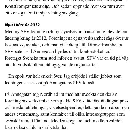
Konstkompaniets ateljé. Och sedan öppnade Svenska rum även
ett konstgalleri i tredje våningens gång.
Nya tider år 2012
Med ny SFV-ledning och ny styrelsesammansättning blev det en
ändring kring år 2012. Föreningens egna verksamhet sågs över ur
kostnadssynvinkel, och man ville återgå till kärnverksamheten.
SFV-salen vid Annegatan hyrdes ut till kontorslokal, och
företaget Svenska rum stod inför ett avslut. SFV var en tid på väg
att i huvudsak bli en bidragsgivande organisation.
– En epok var helt enkelt över. Jag erbjöds i stället jobbet som
ledningens assistent på Annegatans SFV-kansli.
På Annegatan tog Nordblad itu med att utveckla den del av
föreningens verksamhet som gällde SFV:s litterära tävlingar, pris-
och medaljutdelningar, vistelsestipendier, deltagande i mässor och
andra evenemang, samt kontakter till olika intressegrupper, som
svensklärarna i Finland. Medlemsregistret och medlemsvården
blev också en del av arbetsbilden.