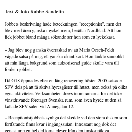
Text & foto Rabbe Sandelin
Jobbets beskrivning hade beteckningen ”receptionist”, men det
blev med åren ganska mycket mera, berättar Nordblad. Att hon
fick jobbet bland många sökande ser hon som ett lyckokast.
– Jag blev nog ganska överraskad av att Maria Oesch-Feldt
vågade satsa på mig, ett ganska okänt kort. Hon tänkte sannolikt
att min långa bakgrund som auktoriserad guide skulle vara till
fördel i jobbet.
Då G18 öppnades efter en lång renovering hösten 2005 satsade
SFV dels på att få aktiva hyresgäster till huset, men också på olika
egna aktiviteter. Verksamheten drevs inom ramarna för det icke
vinstdrivande företaget Svenska rum, som även hyrde ut den så
kallade SFV-salen vid Annegatan 12.
– Receptionistjobbets synliga del skedde vid den stora disken som
fortfarande finns kvar i ingångsaulan. Intressant nog dök det
genast upp en hel del forna elever från den finskspråkiga