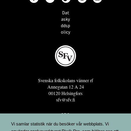
Dat
asky
ddsp
olicy
Svenska folkskolans vänner rf
Annegatan 12 A 24
00120 Helsingfors
sfv@sfv.fi
GRO
FÖRENINGSRESURSEN
Vi samlar statistik när du besöker vår webbplats. Vi