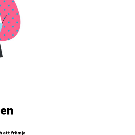
sen
h att främja