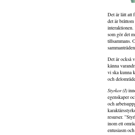
Det är lätt att
det är bråttom
interaktionen. 
som gör det mö
tillsammans. O
sammanträden 
Det är också vi
känna varandra
vi ska kunna k
och delområde 
Styrkor (I)
inn
egenskaper oc
och arbetsuppg
karaktärsstyrk
resurser. ”Sty
inom ett områd
entusiasm och