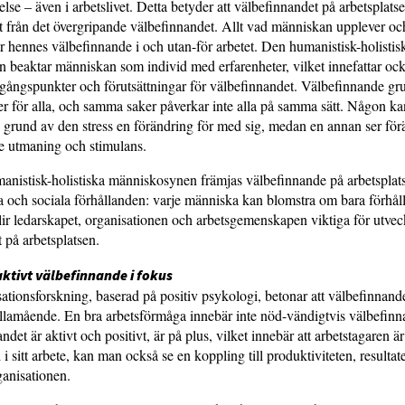
lse – även i arbetslivet. Detta betyder att välbefinnandet på arbetsplatse
lt från det övergripande välbefinnandet. Allt vad människan upplever och
r hennes välbefinnande i och utan-för arbetet. Den humanistisk-holistis
 beaktar människan som individ med erfarenheter, vilket innefattar oc
tgångspunkter och förutsättningar för välbefinnandet. Välbefinnande gru
 för alla, och samma saker påverkar inte alla på samma sätt. Någon ka
 grund av den stress en förändring för med sig, medan en annan ser fö
e utmaning och stimulans.
anistisk-holistiska människosynen främjas välbefinnande på arbetsplat
a och sociala förhållanden: varje människa kan blomstra om bara förhål
blir ledarskapet, organisationen och arbetsgemenskapen viktiga för utve
 på arbetsplatsen.
aktivt välbefinnande i fokus
sationsforskning, baserad på positiv psykologi, betonar att välbefinnand
 illamående. En bra arbetsförmåga innebär inte nöd-vändigtvis välbefinna
det är aktivt och positivt, är på plus, vilket innebär att arbetstagaren är
i sitt arbete, kan man också se en koppling till produktiviteten, resulta
ganisationen.