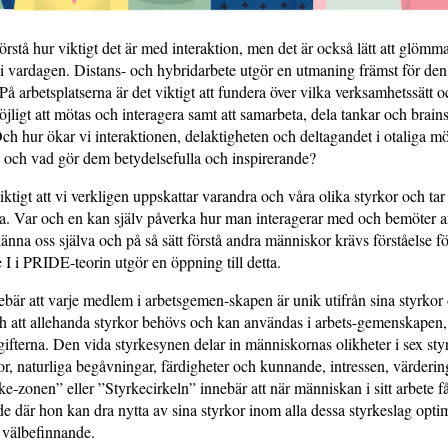
 förstå hur viktigt det är med interaktion, men det är också lätt att glömm
 i vardagen. Distans- och hybridarbete utgör en utmaning främst för de
På arbetsplatserna är det viktigt att fundera över vilka verksamhetssätt o
jligt att mötas och interagera samt att samarbeta, dela tankar och brain
ch hur ökar vi interaktionen, delaktigheten och deltagandet i otaliga m
och vad gör dem betydelsefulla och inspirerande?
ktigt att vi verkligen uppskattar varandra och våra olika styrkor och tar o
. Var och en kan själv påverka hur man interagerar med och bemöter an
änna oss själva och på så sätt förstå andra människor krävs förståelse fö
I i PRIDE-teorin utgör en öppning till detta.
ebär att varje medlem i arbetsgemen-skapen är unik utifrån sina styrkor
h att allehanda styrkor behövs och kan användas i arbets-gemenskapen,
ifterna. Den vida styrkesynen delar in människornas olikheter i sex sty
or, naturliga begåvningar, färdigheter och kunnande, intressen, värderi
rke-zonen” eller ”Styrkecirkeln” innebär att när människan i sitt arbete f
e där hon kan dra nytta av sina styrkor inom alla dessa styrkeslag opti
 välbefinnande.