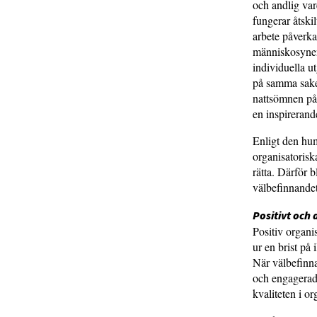
och andlig vare
fungerar åtski
arbete påverka
människosynen
individuella u
på samma saker
nattsömnen på
en inspirerand
Enligt den hum
organisatorisk
rätta. Därför 
välbefinnandet
Positivt och 
Positiv organi
ur en brist på
När välbefinnan
och engagerad 
kvaliteten i or