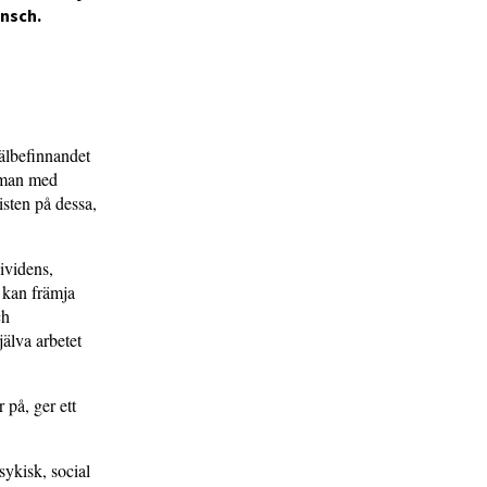
ansch.
välbefinnandet
t man med
isten på dessa,
dividens,
r kan främja
ch
jälva arbetet
 på, ger ett
sykisk, social