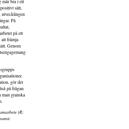
 mår bra i ett
ositivt sätt,
, utvecklingen
ingar. På
ultat,
arbetet på ett
 att främja
 sätt. Genom
rbetsengagemang
gsgrupps
ganisationer.
tion, gör det
tså på frågan
an man granska
n.
samarbete (R;
ynamic