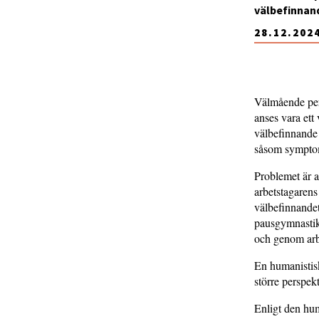
välbefinnand
28.12.202
Välmående pers
anses vara ett
välbefinnande 
såsom symptom 
Problemet är at
arbetstagarens
välbefinnandet
pausgymnastik.
och genom arb
En humanistisk
större perspek
Enligt den hum