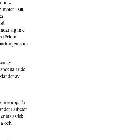
n inte
 möter i sitt
ka
kså
ndar sig inte
n förlora
rändringen som
sen av
landena är de
cklandet av
e inte uppstår
ndet i arbetet.
 entusiastisk
ten och