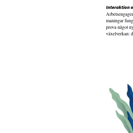
Interaktion 
Arbetsengagem
maningar funge
prova något nyt
växelverkan: d