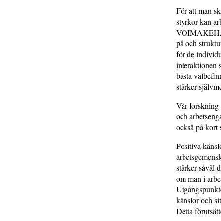
För att man sk
styrkor kan a
VOIMAKEHÄ® - S
på och struktu
för de individ
interaktionen s
bästa välbefin
stärker självm
Vår forskning 
och arbetsenga
också på kort 
Positiva känsl
arbetsgemenska
stärker såväl 
om man i arbet
Utgångspunkten
känslor och sit
Detta förutsät