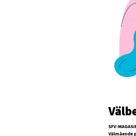
Välb
SFV-MAGASI
Välmående pe