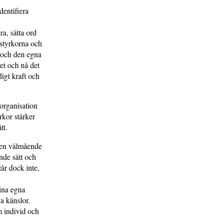
dentifiera
a, sätta ord
 styrkorna och
t och den egna
tet och nå det
igt kraft och
 organisation
kor stärker
tt.
r en välmående
nde sätt och
år dock inte,
sina egna
na känslor.
m individ och