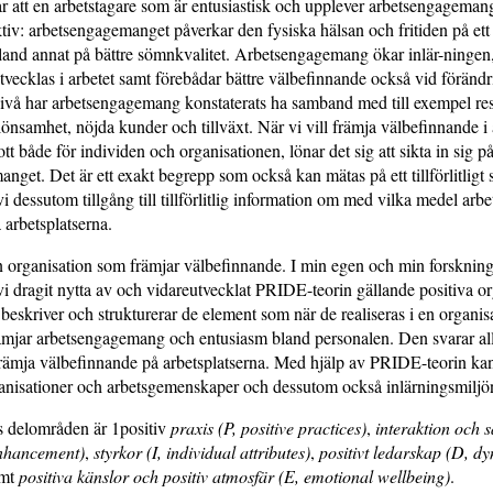
r att en arbetstagare som är entusiastisk och upplever arbetsengagemang
tiv: arbetsengagemanget påverkar den fysiska hälsan och fritiden på ett p
land annat på bättre sömnkvalitet. Arbetsengagemang ökar inlär-ningen
vecklas i arbetet samt förebådar bättre välbefinnande också vid förändr
ivå har arbetsengagemang konstaterats ha samband med till exempel res
lönsamhet, nöjda kunder och tillväxt. När vi vill främja välbefinnande i 
tt både för individen och organisationen, lönar det sig att sikta in sig på
nget. Det är ett exakt begrepp som också kan mätas på ett tillförlitligt
vi dessutom tillgång till tillförlitlig information om med vilka medel a
 arbetsplatserna.
n organisation som främjar välbefinnande. I min egen och min forsknin
vi dragit nytta av och vidareutvecklat PRIDE-teorin gällande positiva or
eskriver och strukturerar de element som när de realiseras i en organisa
ämjar arbetsengagemang och entusiasm bland personalen. Den svarar all
rämja välbefinnande på arbetsplatserna. Med hjälp av PRIDE-teorin k
ganisationer och arbetsgemenskaper och dessutom också inlärningsmiljö
 delområden är 1positiv
praxis (P, positive practices)
,
interaktion och 
enhancement)
,
styrkor (I, individual attributes)
,
positivt ledarskap (D, d
mt
positiva känslor och positiv atmosfär (E, emotional wellbeing)
.