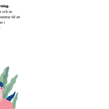
rning.
 och ut-
trar till att
as i
.