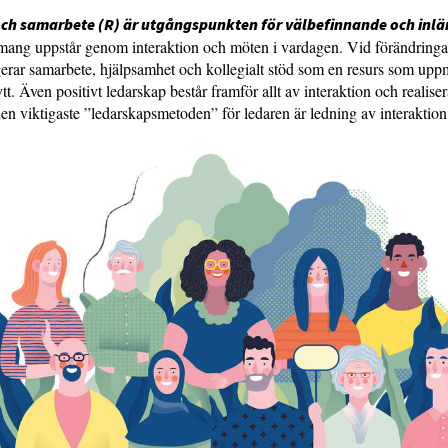
och samarbete (R) är utgångspunkten för välbefinnande och inlä
ang uppstår genom interaktion och möten i vardagen. Vid förändringar
rar samarbete, hjälpsamhet och kollegialt stöd som en resurs som uppmun
t. Även positivt ledarskap består framför allt av interaktion och realiser
en viktigaste ”ledarskapsmetoden” för ledaren är ledning av interaktion