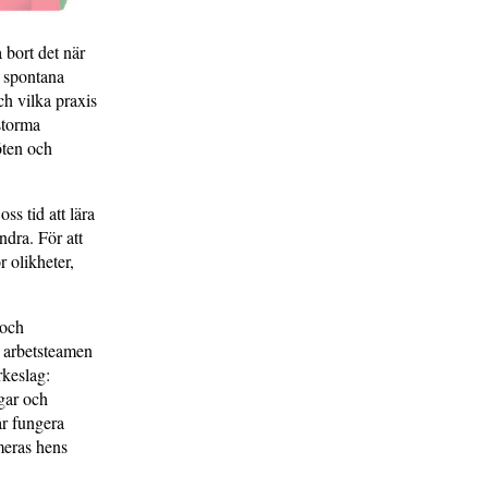
a bort det när
n spontana
ch vilka praxis
storma
öten och
ss tid att lära
dra. För att
r olikheter,
 och
 arbetsteamen
rkeslag:
ngar och
år fungera
meras hens