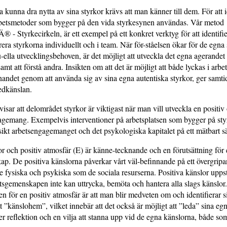
a kunna dra nytta av sina styrkor krävs att man känner till dem. För att i
rbetsmetoder som bygger på den vida styrkesynen användas. Vår metod
tyrkecirkeln, är ett exempel på ett konkret verktyg för att identifier
rera styrkorna individuellt och i team. När för-ståelsen ökar för de egna
u-ella utvecklingsbehoven, är det möjligt att utveckla det egna agerande
amt att förstå andra. Insikten om att det är möjligt att både lyckas i arbe
nandet genom att använda sig av sina egna autentiska styrkor, ger samtid
edkänslan.
visar att delområdet styrkor är viktigast när man vill utveckla en positiv
gemang. Exempelvis interventioner på arbetsplatsen som bygger på styr
sikt arbetsengagemanget och det psykologiska kapitalet på ett mätbart sä
or och positiv atmosfär (E) är känne-tecknande och en förutsättning fö
p. De positiva känslorna påverkar vårt väl-befinnande på ett övergripa
de fysiska och psykiska som de sociala resurserna. Positiva känslor uppst
sgemenskapen inte kan uttrycka, bemöta och hantera alla slags känslor.
 för en positiv atmosfär är att man blir medveten om och identifierar 
t ”känslohem”, vilket innebär att det också är möjligt att ”leda” sina eg
ter reflektion och en vilja att stanna upp vid de egna känslorna, både so