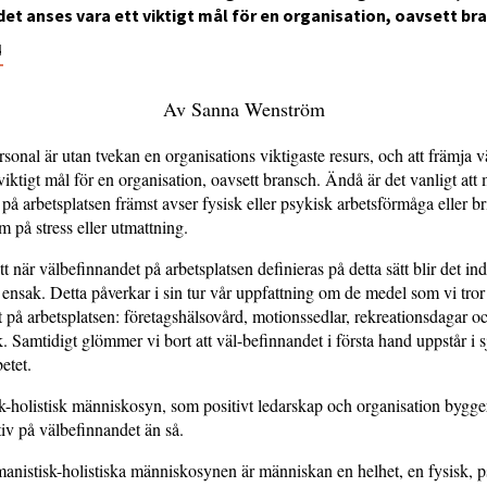
et anses vara ett viktigt mål för en organisation, oavsett br
4
Av Sanna Wenström
onal är utan tvekan en organisations viktigaste resurs, och att främja 
 viktigt mål för en organisation, oavsett bransch. Ändå är det vanligt at
på arbetsplatsen främst avser fysisk eller psykisk arbetsförmåga eller br
på stress eller utmattning.
t när välbefinnandet på arbetsplatsen definieras på detta sätt blir det in
 ensak. Detta påverkar i sin tur vår uppfattning om de medel som vi tro
 på arbetsplatsen: företagshälsovård, motionssedlar, rekreationsdagar o
 Samtidigt glömmer vi bort att väl-befinnandet i första hand uppstår i s
etet.
-holistisk människosyn, som positivt ledarskap och organisation bygger
tiv på välbefinnandet än så.
anistisk-holistiska människosynen är människan en helhet, en fysisk, p