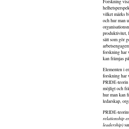
Forskning visa
helhetsperspek
vilket märks b
och hur man ut
organisationsn
produktivitet, 
sätt som gör go
arbetsengagema
forskning har 
kan främjas på
Elementen i e
forskning har 
PRIDE-teorin b
möjligt och fr
hur man kan f
ledarskap, or
PRIDE-teorins
relationship 
leadership)
sa