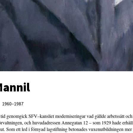
Mannil
1960–1987
tid genomgick SFV–kansliet moderniseringar vad gällde arbetssätt och u
sförvaltningen, och huvudadressen Annegatan 12 – som 1929 hade erhåll
t. Som ett led i förnyad lagstiftning betonades vuxenutbildningen mer ä