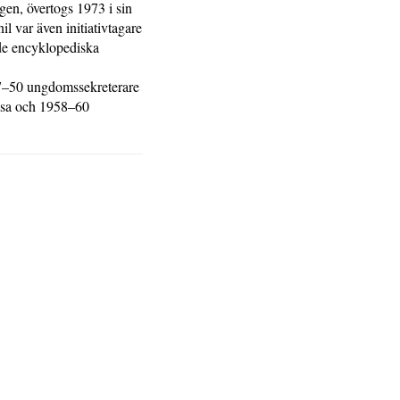
ngen, övertogs 1973 i sin
l var även initiativtagare
nde encyklopediska
47–50 ungdomssekreterare
Vasa och 1958–60