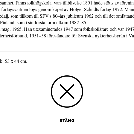
samhet. Finns folkhögskola, vars tillblivelse 1891 hade stötts av föreni
i förlagsvärlden togs genom köpet av Holger Schildts förlag 1972. Manni
edalj, som tillkom till SFV:s 80–års jubileum 1962 och till det omfatta
 Finland, som i sin första form utkom 1982–85.
fil.mag. 1965. Han utexaminerades 1947 som folkskollärare och var 19
terhetsförbund, 1951–58 föreståndare för Svenska nykterhetsbyrån i 
.
k, 53 x 44 cm.
STÄNG