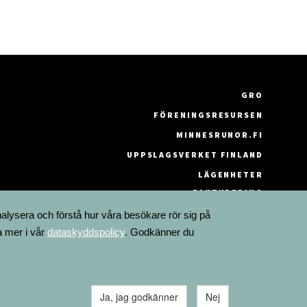
GRO
FÖRENINGSRESURSEN
MINNESRUNOR.FI
UPPSLAGSVERKET FINLAND
LÄGENHETER
FAKTURERING
nalysera och förstå hur våra besökare rör sig på
a mer i vår
dataskyddspolicy
. Godkänner du
Ja, jag godkänner
Nej