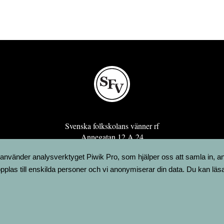
Svenska folkskolans vänner rf
Annegatan 12 A 24
00120 Helsingfors
 använder analysverktyget Piwik Pro, som hjälper oss att samla in, a
sfv@sfv.fi
pplas till enskilda personer och vi anonymiserar din data. Du kan läs