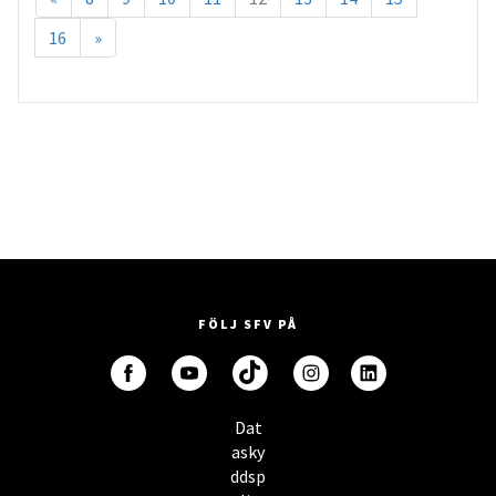
16
»
FÖLJ SFV PÅ
Dat
asky
ddsp