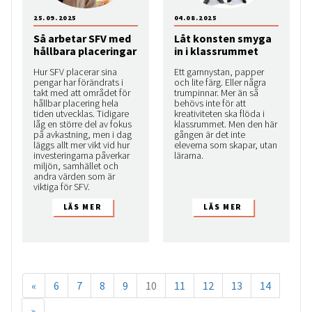
25.09.2025
04.08.2025
Så arbetar SFV med
Låt konsten smyga
hållbara placeringar
in i klassrummet
Hur SFV placerar sina
Ett garnnystan, papper
pengar har förändrats i
och lite färg. Eller några
takt med att området för
trumpinnar. Mer än så
hållbar placering hela
behövs inte för att
tiden utvecklas. Tidigare
kreativiteten ska flöda i
låg en större del av fokus
klassrummet. Men den här
på avkastning, men i dag
gången är det inte
läggs allt mer vikt vid hur
eleverna som skapar, utan
investeringarna påverkar
lärarna.
miljön, samhället och
andra värden som är
viktiga för SFV.
«
6
7
8
9
10
11
12
13
14
»