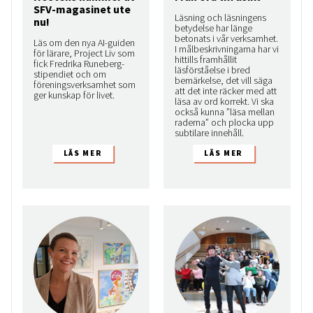
SFV-magasinet ute
Läsning och läsningens
nu!
betydelse har länge
betonats i vår verksamhet.
Läs om den nya AI-guiden
I målbeskrivningarna har vi
för lärare, Project Liv som
hittills framhållit
fick Fredrika Runeberg-
läsförståelse i bred
stipendiet och om
bemärkelse, det vill säga
föreningsverksamhet som
att det inte räcker med att
ger kunskap för livet.
läsa av ord korrekt. Vi ska
också kunna ”läsa mellan
raderna” och plocka upp
subtilare innehåll.