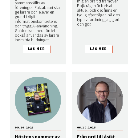
mig en bra tid framöver.
sammanställts av
Pojkfrågan är fortsatt
föreningen Faktabaari ska
aktuell och det finns en
ge lärare och elever en
tydlig efterfrågan på den
grund i digital
typ av forskning jag gjort
informationskompetens
och gör.
och trygg AI-användning.
Guiden kan med fördel
också användas av lärare
inom fria bildningen.
09.10.2025
06.10.2025
Höstens nummer av
Från ord till åsikt