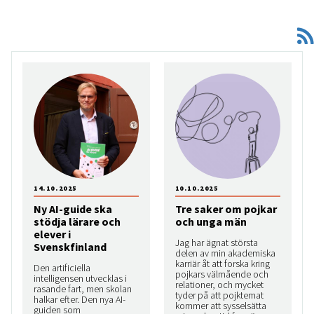
14.10.2025
10.10.2025
Ny AI-guide ska
Tre saker om pojkar
stödja lärare och
och unga män
elever i
Jag har ägnat största
Svenskfinland
delen av min akademiska
karriär åt att forska kring
Den artificiella
pojkars välmående och
intelligensen utvecklas i
relationer, och mycket
rasande fart, men skolan
tyder på att pojktemat
halkar efter. Den nya AI-
kommer att sysselsätta
guiden som