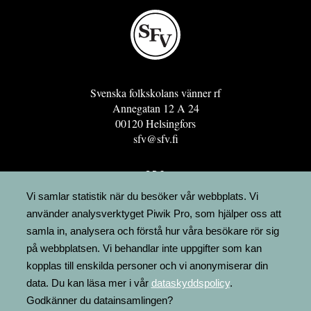
Svenska folkskolans vänner rf
Annegatan 12 A 24
00120 Helsingfors
sfv@sfv.fi
GRO
FÖRENINGSRESURSEN
Vi samlar statistik när du besöker vår webbplats. Vi
använder analysverktyget Piwik Pro, som hjälper oss att
MINNESRUNOR.FI
samla in, analysera och förstå hur våra besökare rör sig
UPPSLAGSVERKET FINLAND
på webbplatsen. Vi behandlar inte uppgifter som kan
LÄGENHETER
kopplas till enskilda personer och vi anonymiserar din
FAKTURERING
data. Du kan läsa mer i vår
dataskyddspolicy
.
Godkänner du datainsamlingen?