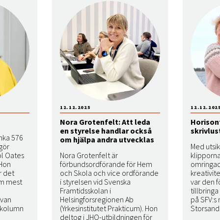
12.12.2025
12.12.202
Nora Grotenfelt: Att leda
Horison
en styrelse handlar också
skrivlu
ynka 576
om hjälpa andra utvecklas
tgör
Med utsi
ol Oates
Nora Grotenfelt är
klipporn
 Hon
förbundsordförande för Hem
omringad 
r det
och Skola och vice ordförande
kreativit
om mest
i styrelsen vid Svenska
var den f
Framtidsskolan i
tillbrin
ivan
Helsingforsregionen Ab
på SFV:s 
 kolumn
(Yrkesinstitutet Prakticum). Hon
Storsand
n
deltog i JHO-utbildningen för