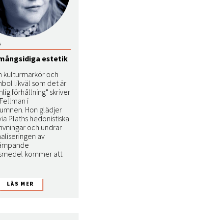
5
mångsidiga estetik
en kulturmarkör och
bol likväl som det är
lig förhållning" skriver
Fellman i
lumnen. Hon glädjer
lvia Plaths hedonistiska
ivningar och undrar
aliseringen av
ämpande
gsmedel kommer att