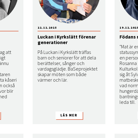
22.12.2025
19.12.202
Luckan i Kyrkslätt förenar
Födans 
generationer
"Mat är 
ag att
På Luckan i Kyrkslätt träffas
statussym
igt
barn och seniorer för att dela
en person
 ännu
berättelser, sånger och
Rosanna 
vardagsglädje. BaSeprojektet
Kulturko
ttaren
skapar möten som både
sig åt Sy
sta kåseri
värmer och lär.
matbeskr
n också
vad norm
or blir
hungerd
 med
bantnin
leda till.