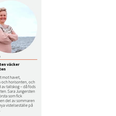
5
ten väcker
sten
kt mot havet,
a och horisonten, och
av tallskog – då föds
eten. Sara Jungersten
örsta som fick
ga en del av sommaren
nya vistelseställe på
.