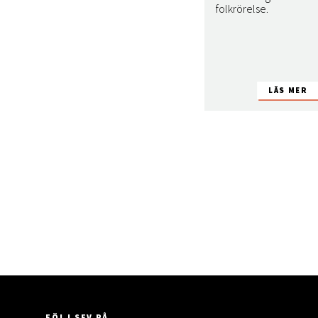
folkrörelse.
FÖLJ SFV PÅ