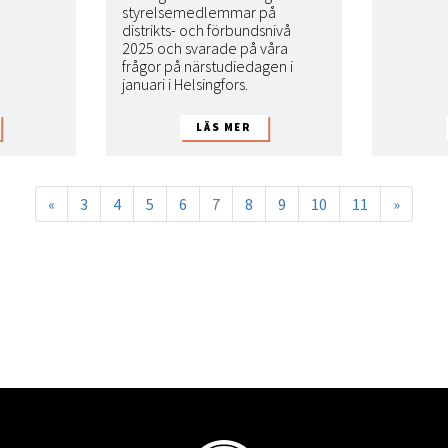
styrelsemedlemmar på
distrikts- och förbundsnivå
2025 och svarade på våra
frågor på närstudiedagen i
januari i Helsingfors.
«
3
4
5
6
7
8
9
10
11
»