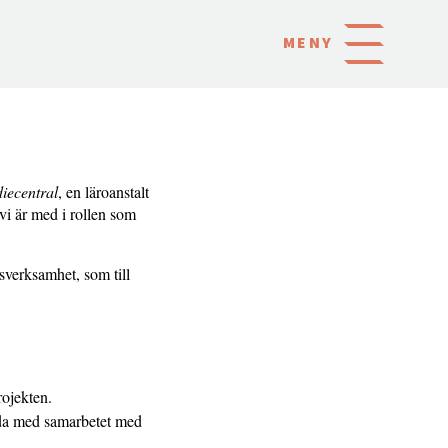
MENY
iecentral
, en läroanstalt
vi är med i rollen som
gsverksamhet, som till
rojekten.
öjda med samarbetet med