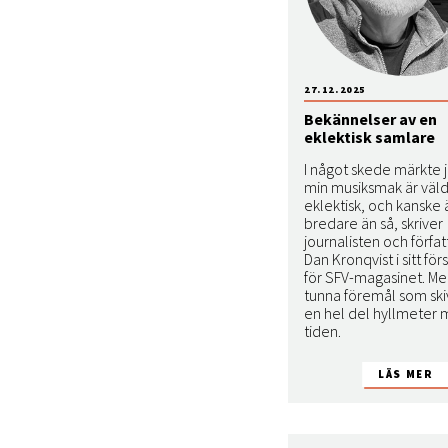
27.12.2025
Bekännelser av en
eklektisk samlare
I något skede märkte j
min musiksmak är väld
eklektisk, och kanske
bredare än så, skriver
journalisten och förfa
Dan Kronqvist i sitt för
för SFV-magasinet. Me
tunna föremål som skiv
en hel del hyllmeter
tiden.