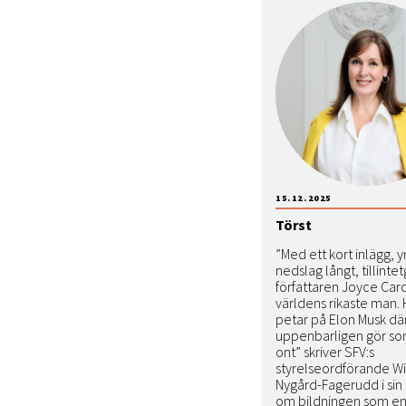
15.12.2025
Törst
”Med ett kort inlägg, 
nedslag långt, tillinte
författaren Joyce Car
världens rikaste man.
petar på Elon Musk dä
uppenbarligen gör s
ont” skriver SFV:s
styrelseordförande W
Nygård-Fagerudd i sin
om bildningen som e