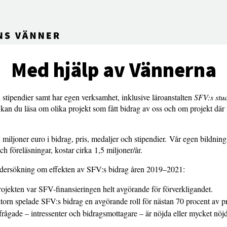
Med hjälp av Vännerna
 stipendier samt har egen verksamhet, inklusive läroanstalten
SFV:s stud
 kan du läsa om olika projekt som fått bidrag av oss och om projekt där 
2 miljoner euro i bidrag, pris, medaljer och stipendier. Vår egen bildnin
h föreläsningar, kostar cirka 1,5 miljoner/år.
undersökning om effekten av SFV:s bidrag åren 2019–2021:
rojekten var SFV-finansieringen helt avgörande för förverkligandet.
torn spelade SFV:s bidrag en avgörande roll för nästan 70 procent av p
lfrågade – intressenter och bidragsmottagare – är nöjda eller mycket n