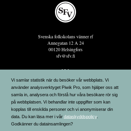
Svenska folkskolans vänner rf
Annegatan 12 A 24
00120 Helsingfors
sfv@sfv.fi
GRO
FÖRENINGSRESURSEN
Vi samlar statistik när du besöker vår webbplats. Vi
använder analysverktyget Piwik Pro, som hjälper oss att
MINNESRUNOR.FI
samla in, analysera och förstå hur våra besökare rör sig
UPPSLAGSVERKET FINLAND
på webbplatsen. Vi behandlar inte uppgifter som kan
LÄGENHETER
kopplas till enskilda personer och vi anonymiserar din
FAKTURERING
data. Du kan läsa mer i vår
dataskyddspolicy
.
Godkänner du datainsamlingen?