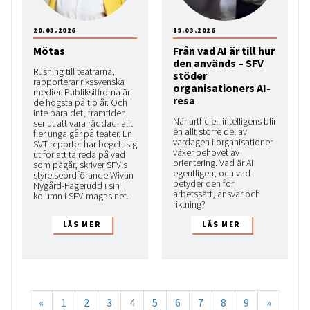
20.03.2026
19.03.2026
Mötas
Från vad AI är till hur
den används – SFV
Rusning till teatrarna,
stöder
rapporterar rikssvenska
organisationers AI-
medier. Publiksiffrorna är
resa
de högsta på tio år. Och
inte bara det, framtiden
När artficiell intelligens blir
ser ut att vara räddad: allt
en allt större del av
fler unga går på teater. En
vardagen i organisationer
SVT-reporter har begett sig
växer behovet av
ut för att ta reda på vad
orientering. Vad är AI
som pågår, skriver SFV:s
egentligen, och vad
styrelseordförande Wivan
betyder den för
Nygård-Fagerudd i sin
arbetssätt, ansvar och
kolumn i SFV-magasinet.
riktning?
«
1
2
3
4
5
6
7
8
9
»