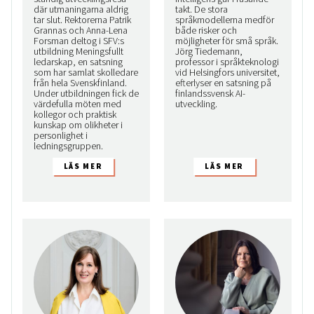
där utmaningarna aldrig
takt. De stora
tar slut. Rektorerna Patrik
språkmodellerna medför
Grannas och Anna-Lena
både risker och
Forsman deltog i SFV:s
möjligheter för små språk.
utbildning Meningsfullt
Jörg Tiedemann,
ledarskap, en satsning
professor i språkteknologi
som har samlat skolledare
vid Helsingfors universitet,
från hela Svenskfinland.
efterlyser en satsning på
Under utbildningen fick de
finlandssvensk AI-
värdefulla möten med
utveckling.
kollegor och praktisk
kunskap om olikheter i
personlighet i
ledningsgruppen.