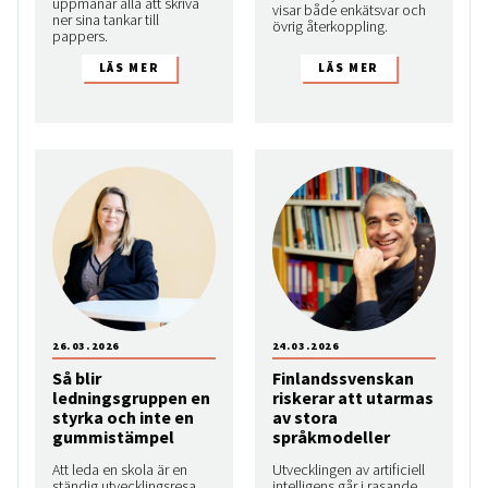
uppmanar alla att skriva
visar både enkätsvar och
ner sina tankar till
övrig återkoppling.
pappers.
26.03.2026
24.03.2026
Så blir
Finlandssvenskan
ledningsgruppen en
riskerar att utarmas
styrka och inte en
av stora
gummistämpel
språkmodeller
Att leda en skola är en
Utvecklingen av artificiell
ständig utvecklingsresa
intelligens går i rasande