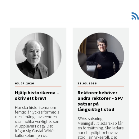
03.04.2026
31.03.2026
Hjälp historikerna –
Rektorer behöver
skriv ett brev!
andra rektorer – SFV
satsar på
Hur ska historikerna om
långsiktigt stöd
femtio år lyckas förmedla
den i många avseenden
SFV:s satsning
osannolika verklighet som
Meningsfullt ledarskap får
vi upplever i dag? Det
en fortsättning. Skolledare
frågar sig Gustaf Widén i
har ett tydligt behov av
kulturkolumnen och
stöd i sin yrkesroll. Det