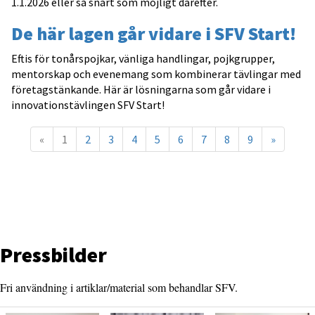
1.1.2026 eller så snart som möjligt därefter.
De här lagen går vidare i SFV Start!
Eftis för tonårspojkar, vänliga handlingar, pojkgrupper,
mentorskap och evenemang som kombinerar tävlingar med
företagstänkande. Här är lösningarna som går vidare i
innovationstävlingen SFV Start!
«
1
2
3
4
5
6
7
8
9
»
Pressbilder
Fri användning i artiklar/material som behandlar SFV.