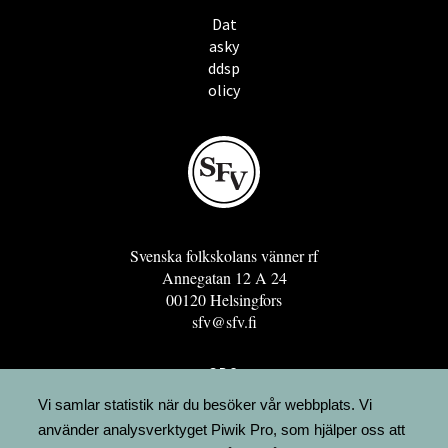
Dat
asky
ddsp
olicy
Svenska folkskolans vänner rf
Annegatan 12 A 24
00120 Helsingfors
sfv@sfv.fi
GRO
FÖRENINGSRESURSEN
Vi samlar statistik när du besöker vår webbplats. Vi
använder analysverktyget Piwik Pro, som hjälper oss att
MINNESRUNOR.FI