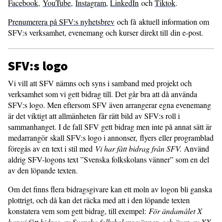
Facebook
,
YouTube
,
Instagram
,
LinkedIn
och
Tiktok
.
Prenumerera på SFV:s nyhetsbrev
och få aktuell information om
SFV:s verksamhet, evenemang och kurser direkt till din e-post.
SFV:s logo
Vi vill att SFV nämns och syns i samband med projekt och
verksamhet som vi gett bidrag till. Det går bra att då använda
SFV:s logo. Men eftersom SFV även arrangerar egna evenemang
är det viktigt att allmänheten får rätt bild av SFV:s roll i
sammanhanget. I de fall SFV gett bidrag men inte på annat sätt är
medarrangör skall SFV:s logo i annonser, flyers eller programblad
föregås av en text i stil med
Vi har fått bidrag från SFV.
Använd
aldrig SFV-logons text ”Svenska folkskolans vänner” som en del
av den löpande texten.
Om det finns flera bidragsgivare kan ett moln av logon bli ganska
plottrigt, och då kan det räcka med att i den löpande texten
konstatera vem som gett bidrag, till exempel:
För ändamålet X
har vi fått bidrag av Svenska folkskolans vänner, och även av XX