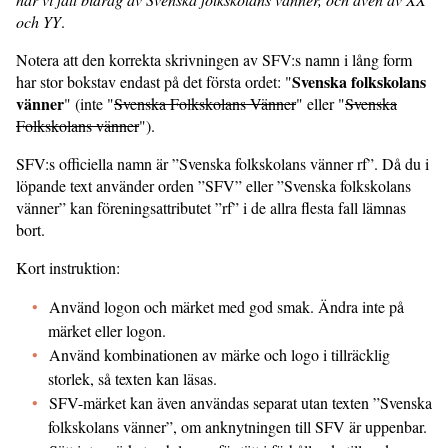
och YY
.
Notera att den korrekta skrivningen av SFV:s namn i lång form
Svenska folkskolans
har stor bokstav endast på det första ordet: "
vänner
" (inte "
Svenska Folkskolans Vänner
" eller "
Svenska
Folkskolans vänner
").
SFV:s officiella namn är ”Svenska folkskolans vänner rf”. Då du i
löpande text använder orden ”SFV” eller ”Svenska folkskolans
vänner” kan föreningsattributet ”rf” i de allra flesta fall lämnas
bort.
Kort instruktion:
Använd logon och märket med god smak. Ändra inte på
märket eller logon.
Använd kombinationen av märke och logo i tillräcklig
storlek, så texten kan läsas.
SFV-märket kan även användas separat utan texten ”Svenska
folkskolans vänner”, om anknytningen till SFV är uppenbar.