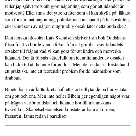
(eller jag själv) trots allt gjort någonting som gör att lidandet är
motiverat? Eller finns det yttre krafter som vi kan skylla på: läkare
som försummat någonting, politikerna som sparat på hälsovården,
eller Gud som av någon outgrundlig orsak låter detta onda ske?
Den norska filosofen Lars Svendsen skriver i sin bok Ondskans
filosofi att vi borde vända fokus från att grubbla över lidandets
orsaker till frågan vad vi kan göra för att lindra och motverka
lidandet. Det är förstås värdefullt om identifierandet av orsaker
kan bidra till att lidande förhindras. Men det onda är i första hand
ett praktiskt, inte ett teoretiskt problem för de människor som
drabbas.
Bibeln har i vår kulturkrets haft ett stort inflytande på hur vi talar
om gott och ont. Men inte heller Bibeln ger egentligen något svar
på frågan varför ondska och lidande hör till människans
livsvillkor. Skapelseberättelsen konstaterar bara att ormen,
frestaren, fanns redan i paradiset.