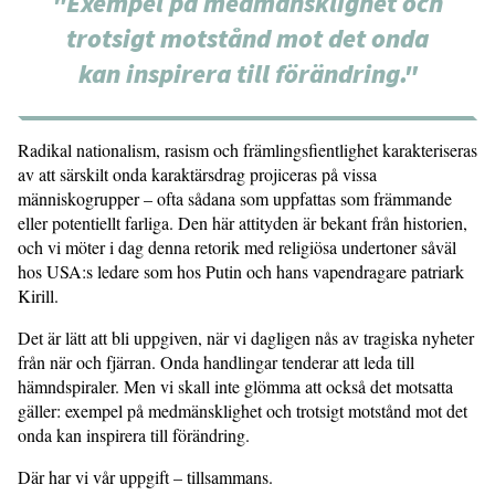
"Exempel på medmänsklighet och
trotsigt motstånd mot det onda
kan inspirera till förändring."
Radikal nationalism, rasism och främlingsfientlighet karakteriseras
av att särskilt onda karaktärsdrag projiceras på vissa
människogrupper – ofta sådana som uppfattas som främmande
eller potentiellt farliga. Den här attityden är bekant från historien,
och vi möter i dag denna retorik med religiösa undertoner såväl
hos USA:s ledare som hos Putin och hans vapendragare patriark
Kirill.
Det är lätt att bli uppgiven, när vi dagligen nås av tragiska nyheter
från när och fjärran. Onda handlingar tenderar att leda till
hämndspiraler. Men vi skall inte glömma att också det motsatta
gäller: exempel på medmänsklighet och trotsigt motstånd mot det
onda kan inspirera till förändring.
Där har vi vår uppgift – tillsammans.