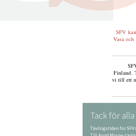
SFV kans
Vasa och 
SFV
Finland. 
vi till et
Tack för alla
Tävlingstiden för SFV:s
Till Arvid Mörne-tävl