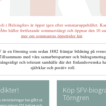
li i Helsingfors är öppet igen efter sommaruppehållet. Kan
Åbo håller fortfarande sommarstängt och öppnar den 10 au
mer om sommarens öppettider här
.
 är en förening som sedan 1882 främjar bildning på svens
Tillsammans med våra samarbetspartner och bidragsmottag
t mångsidigt och tolerant samhälle där det finlandssvenska ha
självklar och positiv roll.
 dikter!
Köp SFV-biogra
Törngren
 skrivtävlingar har gått ut.
ingen inkom 101 bidrag och