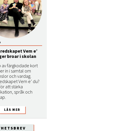
6
redskapet Vem e’
er broar i skolan
p av färgkodade kort
er in i samtal om
nslor och vardag.
edskapet Vem e’ du?
ör att stärka
ation, språk och
ap.
YHETSBREV