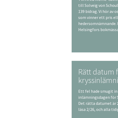
till Solveig von Scho
139 bidrag. Vi hör av 
som vinner ett pris ell
hedersomnämnande. P
Helsingfors bokmässa 
Rätt datum 
kryssinlämn
Ett fel hade smugit in
inlämningsdagen för 
Det rätta datumet är
läsa 2/26, och alla ti