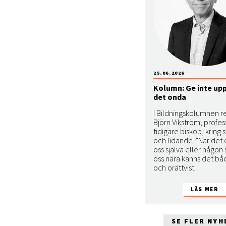
25.06.2026
Kolumn: Ge inte upp
det onda
I Bildningskolumnen r
Björn Vikström, profe
tidigare biskop, kring
och lidande. "När det
oss själva eller någon
oss nära känns det bå
och orättvist."
SE FLER NYH