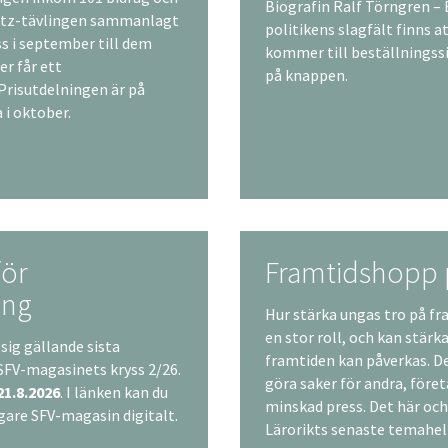
Biografin Ralf Törngren –
ultz-tävlingen sammanlagt
politikens slagfält finns a
oss i september till dem
kommer till beställningss
er får ett
på knappen.
risutdelningen är på
i oktober.
för
Framtidshopp p
ing
Hur stärka ungas tro på fr
en stor roll, och kan stärk
 sig gällande sista
framtiden kan påverkas. D
SFV-magasinets kryss 2/26.
göra saker för andra, före
21.8.2026
. I länken kan du
minskad press. Det här oc
digare SFV-magasin digitalt.
Lärorikts senaste temahe