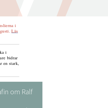
slierna i
gusti.
Läs
ka i
are bidrar
r en stark,
fin om Ralf