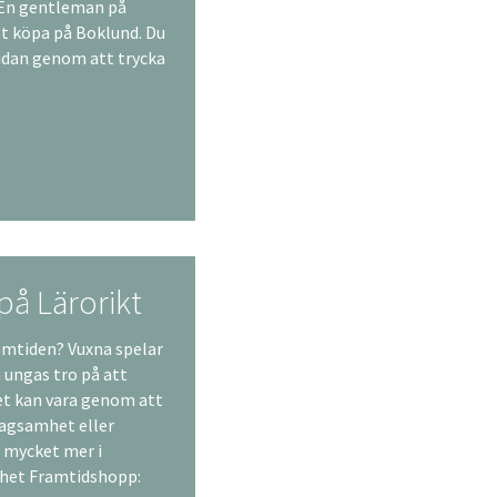
 En gentleman på
tt köpa på Boklund. Du
idan genom att trycka
å Lärorikt
amtiden? Vuxna spelar
a ungas tro på att
et kan vara genom att
tagsamhet eller
h mycket mer i
lhet Framtidshopp: