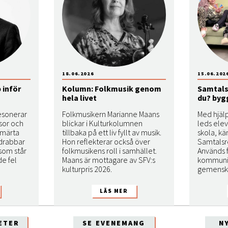
18.06.2026
15.06.202
 inför
Kolumn: Folkmusik genom
Samtals
hela livet
du? bygg
esonerar
Folkmusikern Marianne Maans
Med hjäl
ssor och
blickar i Kulturkolumnen
leds elev
 smärta
tillbaka på ett liv fyllt av musik.
skola, kä
 drabbar
Hon reflekterar också över
Samtalsr
 som står
folkmusikens roll i samhället.
Används f
de fel
Maans är mottagare av SFV:s
kommunik
kulturpris 2026.
gemensk
ETER
SE EVENEMANG
N