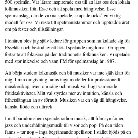
500 spelmän. Vår lärare inspirerade oss till att lära oss den lokala
folkmusiken från Esse och att spela med hängivelse. Esse
spelmanslag, där de vuxna spelade, skapade också en viktig
modell för oss. Vi reste till spelmansstämmor och uppträdde året
om på fester och tillställningar.
I tonåren blev jag själv ledare för gruppen som nu kallade sig för
Esselåtar och bestod av ett tiotal spelande ungdomar. Gruppen
fortsatte att fokusera på den traditionella folkmusiken. Vi spelade
med stor inlevelse och vann FM för spelmanslag år 1987.
Att börja studera folkmusik och bli musiker var inte självklart för
mig. I min omgivning fanns inga modeller för professionellt
musikerskap, även om sång och musik var högt värderade
fritidsaktiviteter. Mitt val styrdes mer av intuition, känsla och
frihetslängtan än av förnuft. Musiken var en väg till hängivelse,
känsla, flöde och uttryck.
I mitt barndomshem spelade radion musik, allt från symfonier,
jazz och underhållningsmusik till visor och pop. På den tiden
fanns – tur nog – inga begränsande spellistor. I stället bjöds på en