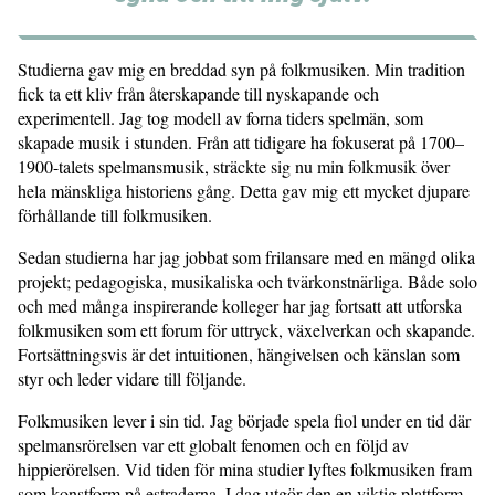
Studierna gav mig en breddad syn på folkmusiken. Min tradition
fick ta ett kliv från återskapande till nyskapande och
experimentell. Jag tog modell av forna tiders spelmän, som
skapade musik i stunden. Från att tidigare ha fokuserat på 1700–
1900-talets spelmansmusik, sträckte sig nu min folkmusik över
hela mänskliga historiens gång. Detta gav mig ett mycket djupare
förhållande till folkmusiken.
Sedan studierna har jag jobbat som frilansare med en mängd olika
projekt; pedagogiska, musikaliska och tvärkonstnärliga. Både solo
och med många inspirerande kolleger har jag fortsatt att utforska
folkmusiken som ett forum för uttryck, växelverkan och skapande.
Fortsättningsvis är det intuitionen, hängivelsen och känslan som
styr och leder vidare till följande.
Folkmusiken lever i sin tid. Jag började spela fiol under en tid där
spelmansrörelsen var ett globalt fenomen och en följd av
hippierörelsen. Vid tiden för mina studier lyftes folkmusiken fram
som konstform på estraderna. I dag utgör den en viktig plattform