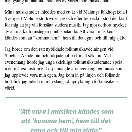
mångsidig allmänbildande dos av varierande musikstilar.
Mina musikstudier inleddes med ett år vid Malungs folkhögskola i
Sverige. I Malung stortrivdes jag och efter tre veckor stod det klart
för mig att jag vill fortsätta studera musik. Jag njöt oerhört mycket
av att märka framstegen i mitt spelande. Att vara i musiken
kändes som att ”komma hem”, hem till det egna och till mig själv.
Jag hörde om den rätt nybildade folkmusikavdelningen vid
Sibelius-Akademin och började jobba för att söka in. Vid
evenemang hörde jag unga skickliga folkmusikstuderande spela
med många instrument i spännande arrangemang, en musik som
jag upplevde vara min egen. Jag kom in på linjen och följande
höst fick jag inleda min livslånga djupdykning i folkmusikens
värld.
”Att vara i musiken kändes som
att ’komma hem’, hem till det
egna och till mig själv.”