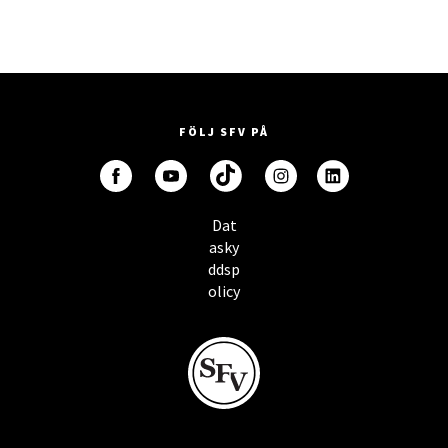
FÖLJ SFV PÅ
Dat
asky
ddsp
olicy