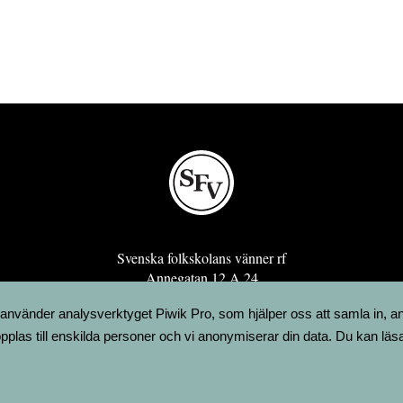
Svenska folkskolans vänner rf
Annegatan 12 A 24
00120 Helsingfors
 använder analysverktyget Piwik Pro, som hjälper oss att samla in, a
sfv@sfv.fi
pplas till enskilda personer och vi anonymiserar din data. Du kan läs