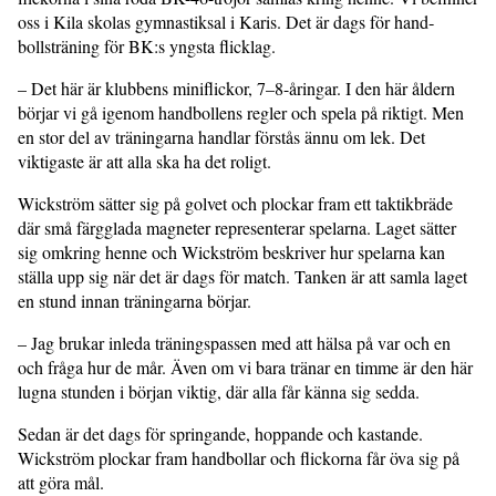
oss i Kila skolas gymnastiksal i Karis. Det är dags för hand­
bollsträning för BK:s yngsta flicklag.
– Det här är klubbens miniflickor, 7–8-åringar. I den här åldern
börjar vi gå igenom handbollens regler och spela på riktigt. Men
en stor del av träningarna handlar förstås ännu om lek. Det
viktigaste är att alla ska ha det roligt.
Wickström sätter sig på golvet och plockar fram ett taktikbräde
där små färgglada magneter representerar spelarna. Laget sätter
sig omkring henne och Wickström beskriver hur spelarna kan
ställa upp sig när det är dags för match. Tanken är att samla laget
en stund innan träningarna börjar.
– Jag brukar inleda träningspassen med att hälsa på var och en
och fråga hur de mår. Även om vi bara tränar en timme är den här
lugna stunden i början viktig, där alla får känna sig sedda.
Sedan är det dags för springande, hop­pande och kastande.
Wickström plockar fram handbollar och flickorna får öva sig på
att göra mål.