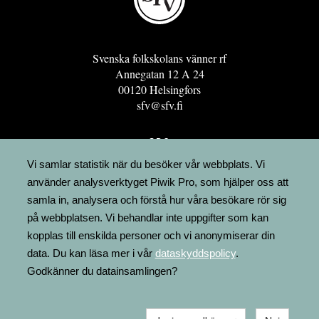
Svenska folkskolans vänner rf
Annegatan 12 A 24
00120 Helsingfors
sfv@sfv.fi
GRO
FÖRENINGSRESURSEN
Vi samlar statistik när du besöker vår webbplats. Vi
använder analysverktyget Piwik Pro, som hjälper oss att
MINNESRUNOR.FI
samla in, analysera och förstå hur våra besökare rör sig
UPPSLAGSVERKET FINLAND
på webbplatsen. Vi behandlar inte uppgifter som kan
LÄGENHETER
kopplas till enskilda personer och vi anonymiserar din
FAKTURERING
data. Du kan läsa mer i vår
dataskyddspolicy
.
Godkänner du datainsamlingen?