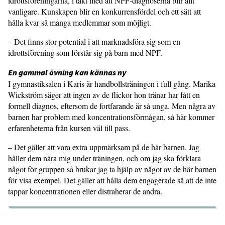
idrottsföreningarna, i takt med att NPF-diagno­serna blir allt
vanligare. Kunskapen blir en konkurrensfördel och ett sätt att
hålla kvar så många medlemmar som möjligt.
– Det finns stor potential i att mark­nadsföra sig som en
idrottsförening som förstår sig på barn med NPF.
En gammal övning kan kännas ny
I gymnastiksalen i Karis är handbollsträningen i full gång. Marika
Wickström säger att ingen av de flickor hon tränar har fått en
formell diagnos, eftersom de fortfarande är så unga. Men några av
barnen har problem med koncentra­tionsförmågan, så här kommer
erfaren­heterna från kursen väl till pass.
– Det gäller att vara extra uppmärk­sam på de här barnen. Jag
håller dem nära mig under träningen, och om jag ska förklara
något för gruppen så brukar jag ta hjälp av något av de här barnen
för visa exempel. Det gäller att hålla dem engagerade så att de inte
tappar koncen­trationen eller distraherar de andra.