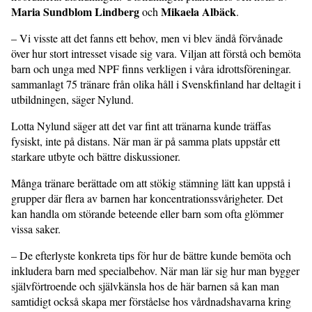
Maria Sundblom Lindberg
Mikaela Albäck
och
.
– Vi visste att det fanns ett behov, men vi blev ändå förvånade
över hur stort intresset visade sig vara. Viljan att förstå och bemöta
barn och unga med NPF finns verkligen i våra idrottsföreningar.
sammanlagt 75 tränare från olika håll i Svenskfinland har deltagit i
utbildningen, säger Nylund.
Lotta Nylund säger att det var fint att tränarna kunde träffas
fysiskt, inte på dis­tans. När man är på samma plats uppstår ett
starkare utbyte och bättre diskussioner.
Många tränare berättade om att stökig stämning lätt kan uppstå i
grupper där flera av barnen har koncentrationssvårigheter. Det
kan handla om störande beteende eller barn som ofta glömmer
vissa saker.
– De efterlyste konkreta tips för hur de bättre kunde bemöta och
inkludera barn med specialbehov. När man lär sig hur man bygger
självförtroende och självkänsla hos de här barnen så kan man
samtidigt också skapa mer förståelse hos vårdnadshavarna kring