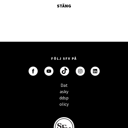
STÄNG
FÖLJ SFV PÅ
Dat
asky
ddsp
olicy