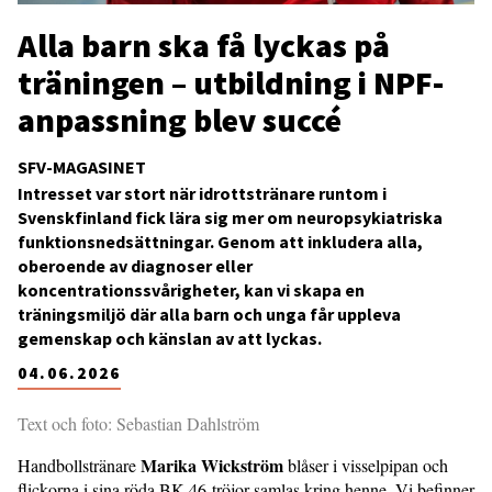
Alla barn ska få lyckas på
träningen – utbildning i NPF-
anpassning blev succé
SFV-MAGASINET
Intresset var stort när idrottstränare runtom i
Svenskfinland fick lära sig mer om neuropsykiatriska
funktionsnedsättningar. Genom att inkludera alla,
oberoende av diagnoser eller
koncentrationssvårigheter, kan vi skapa en
träningsmiljö där alla barn och unga får uppleva
gemenskap och känslan av att lyckas.
04.06.2026
Text och foto: Sebastian Dahlström
Marika Wickström
Handbollstränare
blåser i visselpipan och
flickorna i sina röda BK-46-tröjor samlas kring henne. Vi befinner