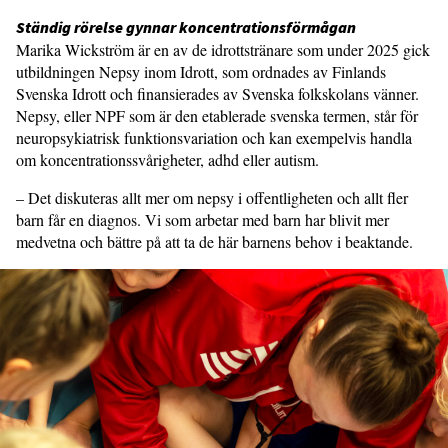
Ständig rörelse gynnar koncentra­tionsförmågan
Marika Wickström är en av de idrottstränare som under 2025 gick
utbildningen Nepsy inom Idrott, som ordnades av Finlands
Svenska Idrott och finansierades av Svenska folkskolans vänner.
Nepsy, eller NPF som är den etablerade svenska termen, står för
neuropsykiatrisk funktionsvariation och kan exempelvis handla
om koncen­trationssvårigheter, adhd eller autism.
– Det diskuteras allt mer om nepsy i offentligheten och allt fler
barn får en diagnos. Vi som arbetar med barn har blivit mer
medvetna och bättre på att ta de här barnens behov i beaktande.