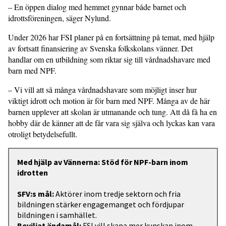
– En öppen dialog med hemmet gynnar både barnet och
idrottsföreningen, säger Nylund.
Under 2026 har FSI planer på en fort­sättning på temat, med hjälp
av fortsatt finansiering av Svenska folkskolans vänner. Det
handlar om en utbildning som riktar sig till vårdnadshavare med
barn med NPF.
– Vi vill att så många vårdnadshavare som möjligt inser hur
viktigt idrott och motion är för barn med NPF. Många av de här
barnen upplever att skolan är utmanande och tung. Att då få ha en
hobby där de känner att de får vara sig själva och lyckas kan vara
otroligt bety­delsefullt.
Med hjälp av Vännerna: Stöd för NPF-barn inom
idrotten
SFV:s mål:
Aktörer inom tredje sektorn och fria
bildningen stärker engagemanget och fördjupar
bildningen i samhället.
Beviljat ändamål:
FSI vill skapa mer kunskap inom