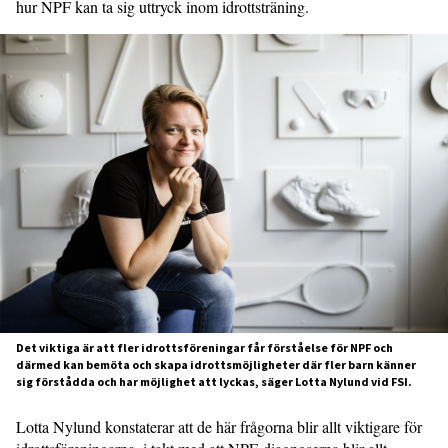
hur NPF kan ta sig uttryck inom idrottsträning.
Det viktiga är att fler idrottsföreningar får förståelse för NPF och
därmed kan bemöta och skapa idrottsmöjligheter där fler barn känner
sig förstådda och har möjlighet att lyckas, säger Lotta Nylund vid FSI.
Lotta Nylund konstaterar att de här frågorna blir allt viktigare för