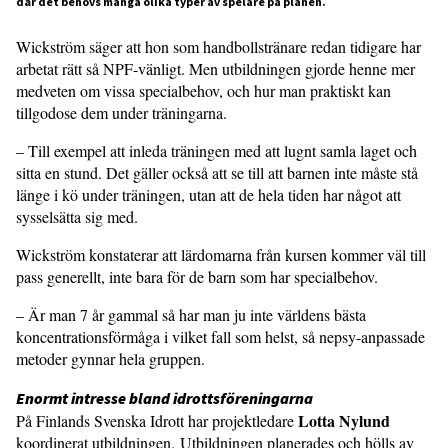
där det behövs många olika typer av spelare på planen.
Wickström säger att hon som hand­bollstränare redan tidigare har
arbetat rätt så NPF-vänligt. Men utbildningen gjorde henne mer
medveten om vissa specialbehov, och hur man praktiskt kan
tillgodose dem under träningarna.
– Till exempel att inleda träningen med att lugnt samla laget och
sitta en stund. Det gäller också att se till att barnen inte måste stå
länge i kö under träningen, utan att de hela tiden har något att
sysselsätta sig med.
Wickström konstaterar att lärdo­marna från kursen kommer väl till
pass generellt, inte bara för de barn som har specialbehov.
– Är man 7 år gammal så har man ju inte världens bästa
koncentrationsför­måga i vilket fall som helst, så nepsy-anpassade
metoder gynnar hela gruppen.
Enormt intresse bland idrotts­föreningarna
Lotta Nylund
På Finlands Svenska Idrott har projektledare
koordinerat utbildningen. Utbildningen planerades och hölls av