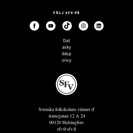
FÖLJ SFV PÅ
Dat
asky
ddsp
olicy
Svenska folkskolans vänner rf
Annegatan 12 A 24
00120 Helsingfors
sfv@sfv.fi