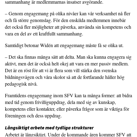
sammanhang är medlemmarnas insatser avgörande.
– Genom engagemang på olika nivåer kan vår verksamhet nå fler
och få större genomslag. För den enskilda medlemmen innebär
det också fler möjligheter att påverka, använda sin kompetens och
vara en del av ett kraftfullt sammanhang.
Samtidigt betonar Widén att engagemang måste få se olika ut.
– Det ska finnas många sätt att delta. Man ska kunna engagera sig
aktivt, men det är också helt okej att vara en mer passiv medlem.
Det är en röst för att vi är flera som vill stärka den svenska
bildningsvägen och våra skolor så att de fortfarande håller hög
pedagogisk nivå.
Framtidens engagemang inom SFV kan ta många former: att bidra
med tid genom frivilliguppdrag, dela med sig av kunskap,
kompetens eller kontakter, eller påverka frågor som är viktiga för
föreningen och dess uppdrag.
Långsiktigt arbete med tydliga strukturer
Arbetet är långsiktigt. Under de kommande åren kommer SFV att