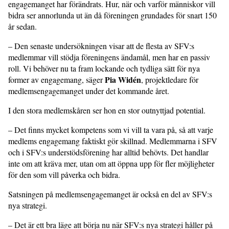
engagemanget har förändrats. Hur, när och varför människor vill
bidra ser annorlunda ut än då föreningen grundades för snart 150
år sedan.
– Den senaste undersökningen visar att de flesta av SFV:s
medlemmar vill stödja föreningens ändamål, men har en passiv
roll. Vi behöver nu ta fram lockande och tydliga sätt för nya
Pia Widén
former av engagemang, säger
, projektledare för
medlemsengagemanget under det kommande året.
I den stora medlemskåren ser hon en stor outnyttjad potential.
– Det finns mycket kompetens som vi vill ta vara på, så att varje
medlems engagemang faktiskt gör skillnad. Medlemmarna i SFV
och i SFV:s understödsförening har alltid behövts. Det handlar
inte om att kräva mer, utan om att öppna upp för fler möjligheter
för den som vill påverka och bidra.
Satsningen på medlemsengagemanget är också en del av SFV:s
nya strategi.
– Det är ett bra läge att börja nu när SFV:s nya strategi håller på