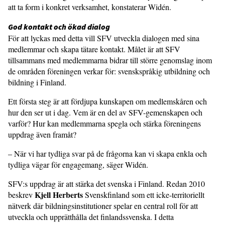
att ta form i konkret verksamhet, konstaterar Widén.
God kontakt och ökad dialog
För att lyckas med detta vill SFV utveckla dialogen med sina
medlemmar och skapa tätare kontakt. Målet är att SFV
tillsammans med medlemmarna bidrar till större genomslag inom
de områden föreningen verkar för: svenskspråkig utbildning och
bildning i Finland.
Ett första steg är att fördjupa kunskapen om medlemskåren och
hur den ser ut i dag. Vem är en del av SFV-gemenskapen och
varför? Hur kan medlemmarna spegla och stärka föreningens
uppdrag även framåt?
– När vi har tydliga svar på de frågorna kan vi skapa enkla och
tydliga vägar för engagemang, säger Widén.
SFV:s uppdrag är att stärka det svenska i Finland. Redan 2010
Kjell Herberts
beskrev
Svenskfinland som ett icke-territoriellt
nätverk där bildningsinstitutioner spelar en central roll för att
utveckla och upprätthålla det finlandssvenska. I detta