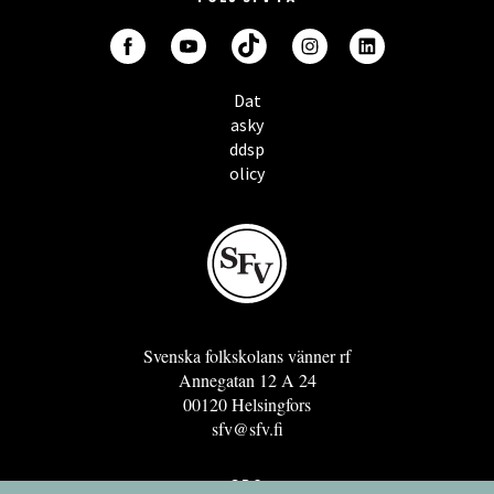
Dat
asky
ddsp
olicy
Svenska folkskolans vänner rf
Annegatan 12 A 24
00120 Helsingfors
sfv@sfv.fi
GRO