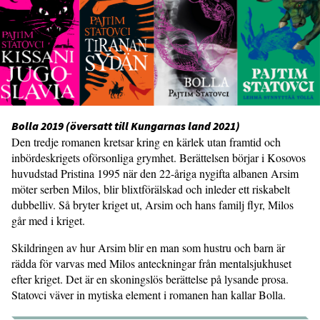
Bolla 2019 (översatt till Kungarnas land 2021)
Den tredje romanen kretsar kring en kärlek utan framtid och
inbördeskrigets oförsonliga grymhet. Berättelsen börjar i Kosovos
huvudstad Pristina 1995 när den 22-åriga nygifta albanen Arsim
möter serben Milos, blir blixtförälskad och inleder ett riskabelt
dubbelliv. Så bryter kriget ut, Arsim och hans familj flyr, Milos
går med i kriget.
Skildringen av hur Arsim blir en man som hustru och barn är
rädda för varvas med Milos anteckningar från mentalsjukhuset
efter kriget. Det är en skoningslös berättelse på lysande prosa.
Statovci väver in mytiska element i romanen han kallar Bolla.