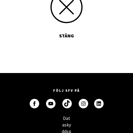
STÄNG
FÖLJ SFV PÅ
Dat
asky
ddsp