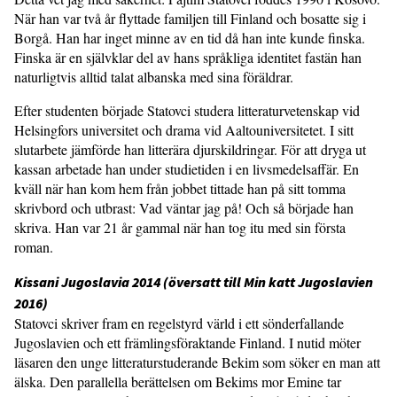
När han var två år flyttade familjen till Finland och bosatte sig i
Borgå. Han har inget minne av en tid då han inte kunde finska.
Finska är en självklar del av hans språkliga identitet fastän han
naturligtvis alltid talat albanska med sina föräldrar.
Efter studenten började Statovci studera litteraturvetenskap vid
Helsingfors universitet och drama vid Aaltouniversitetet. I sitt
slutarbete jämförde han litterära djurskildringar. För att dryga ut
kassan arbetade han under studietiden i en livsmedelsaffär. En
kväll när han kom hem från jobbet tittade han på sitt tomma
skrivbord och utbrast: Vad väntar jag på! Och så började han
skriva. Han var 21 år gammal när han tog itu med sin första
roman.
Kissani Jugoslavia 2014 (översatt till Min katt Jugoslavien
2016)
Statovci skriver fram en regelstyrd värld i ett sönderfallande
Jugoslavien och ett främlingsföraktande Finland. I nutid möter
läsaren den unge litteraturstuderande Bekim som söker en man att
älska. Den parallella berättelsen om Bekims mor Emine tar