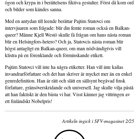
ögon och krypa in i berättelsens fiktiva gestalter. Först då kom ord
och bilder som kändes sanna.
Med en antydan till leende berättar Pajtim Statovci om
intervjuaren som frågade: blir din femte roman också en Balkan-
queer? Månne Kjell Westö skulle få frågan om hans nästa roman
blir en Helsingfors-hetero? Och ja, Statovcis nästa roman blir
högst antagligt en Balkan-queer, om man nödvändigtvis vill
klistra på en förenklande och förminskande etikett.
Pajtim Statovci vill inte ha några etiketter. Han vill inte kallas
invandrarförfattare och det han skriver är mycket mer än en enkel
genredefinition. Han är rätt och slätt en sällsynt begåvad finsk
författare, gränsöverskridande och universell. Jag skulle vilja påstå
att han faktiskt är den bästa vi har. Visst känner jag vittringen av
ett finländskt Nobelpris!
Artikeln ingick i SFV-magasinet 2/25