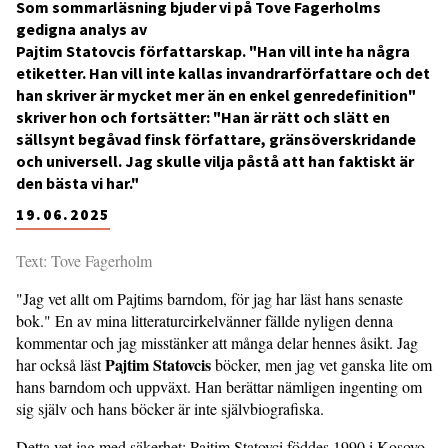
Som sommarläsning bjuder vi på Tove Fagerholms
gedigna analys av
Pajtim Statovcis författarskap. "Han vill inte ha några
etiketter. Han vill inte kallas invandrarförfattare och det
han skriver är mycket mer än en enkel genredefinition"
skriver hon och fortsätter: "Han är rätt och slätt en
sällsynt begåvad finsk författare, gränsöverskridande
och universell. Jag skulle vilja påstå att han faktiskt är
den bästa vi har."
19.06.2025
Text: Tove Fagerholm
"Jag vet allt om Pajtims barndom, för jag har läst hans senaste
bok." En av mina litteraturcirkelvänner fällde nyligen denna
kommentar och jag misstänker att många delar hennes åsikt. Jag
Pajtim Statovcis
har också läst
böcker, men jag vet ganska lite om
hans barndom och uppväxt. Han berättar nämligen ingenting om
sig själv och hans böcker är inte självbiografiska.
Detta vet jag med säkerhet: Pajtim Statovci föddes 1990 i Kosovo.