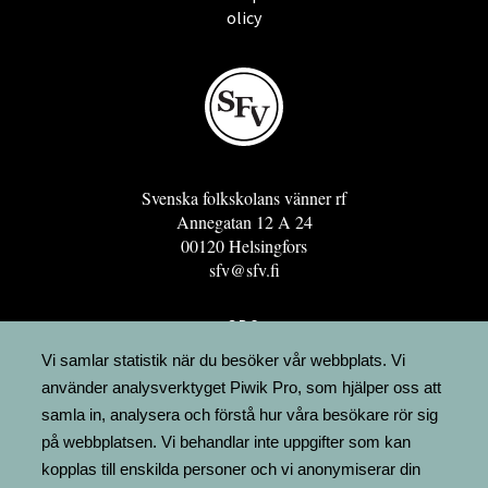
olicy
Svenska folkskolans vänner rf
Annegatan 12 A 24
00120 Helsingfors
sfv@sfv.fi
GRO
FÖRENINGSRESURSEN
Vi samlar statistik när du besöker vår webbplats. Vi
använder analysverktyget Piwik Pro, som hjälper oss att
MINNESRUNOR.FI
samla in, analysera och förstå hur våra besökare rör sig
UPPSLAGSVERKET FINLAND
på webbplatsen. Vi behandlar inte uppgifter som kan
LÄGENHETER
kopplas till enskilda personer och vi anonymiserar din
FAKTURERING