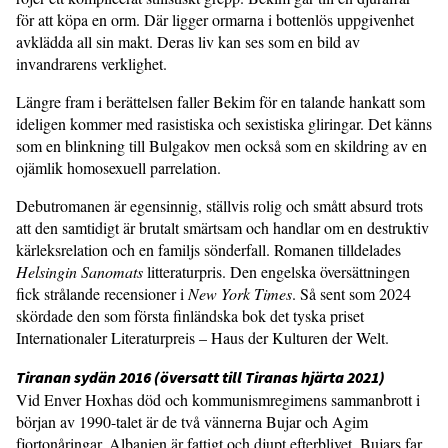
för att köpa en orm. Där ligger ormarna i bottenlös uppgivenhet
avklädda all sin makt. Deras liv kan ses som en bild av
invandrarens verklighet.
Längre fram i berättelsen faller Bekim för en talande hankatt som
ideligen kommer med rasistiska och sexistiska gliringar. Det känns
som en blinkning till Bulgakov men också som en skildring av en
ojämlik homosexuell parrelation.
Debutromanen är egensinnig, ställvis rolig och smått absurd trots
att den samtidigt är brutalt smärtsam och handlar om en destruktiv
kärleksrelation och en familjs sönderfall. Romanen tilldelades
Helsingin Sanomats
litteraturpris. Den engelska översättningen
fick strålande recensioner i
New York Times
. Så sent som 2024
skördade den som första finländska bok det tyska priset
Internationaler Literaturpreis – Haus der Kulturen der Welt.
Tiranan sydän 2016 (översatt till Tiranas hjärta 2021)
Vid Enver Hoxhas död och kommunismregimens sammanbrott i
början av 1990-talet är de två vännerna Bujar och Agim
fjortonåringar. Albanien är fattigt och djupt efterblivet. Bujars far