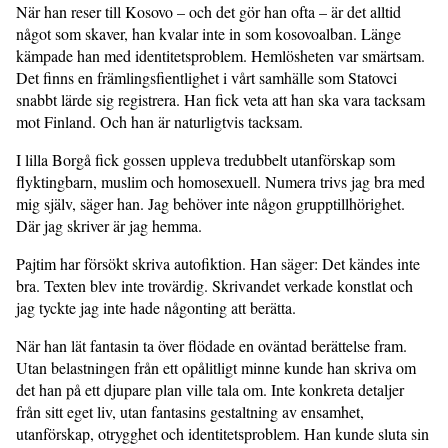
När han reser till Kosovo – och det gör han ofta – är det alltid
något som skaver, han kvalar inte in som kosovoalban. Länge
kämpade han med identitetsproblem. Hemlösheten var smärtsam.
Det finns en främlingsfientlighet i vårt samhälle som Statovci
snabbt lärde sig registrera. Han fick veta att han ska vara tacksam
mot Finland. Och han är naturligtvis tacksam.
I lilla Borgå fick gossen uppleva tredubbelt utanförskap som
flyktingbarn, muslim och homosexuell. Numera trivs jag bra med
mig själv, säger han. Jag behöver inte någon grupptillhörighet.
Där jag skriver är jag hemma.
Pajtim har försökt skriva autofiktion. Han säger: Det kändes inte
bra. Texten blev inte trovärdig. Skrivandet verkade konstlat och
jag tyckte jag inte hade någonting att berätta.
När han lät fantasin ta över flödade en oväntad berättelse fram.
Utan belastningen från ett opålitligt minne kunde han skriva om
det han på ett djupare plan ville tala om. Inte konkreta detaljer
från sitt eget liv, utan fantasins gestaltning av ensamhet,
utanförskap, otrygghet och identitetsproblem. Han kunde sluta sin