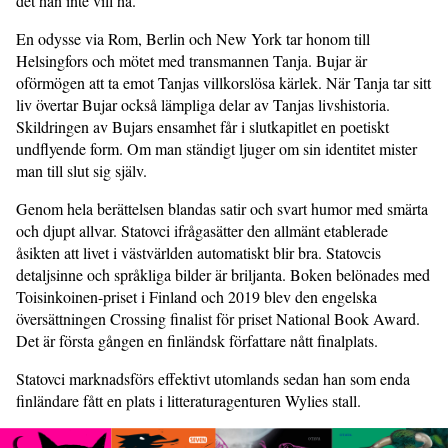
det han inte vill ha.
En odysse via Rom, Berlin och New York tar honom till
Helsingfors och mötet med transmannen Tanja. Bujar är
oförmögen att ta emot Tanjas villkorslösa kärlek. När Tanja tar sitt
liv övertar Bujar också lämpliga delar av Tanjas livshistoria.
Skildringen av Bujars ensamhet får i slutkapitlet en poetiskt
undflyende form. Om man ständigt ljuger om sin identitet mister
man till slut sig själv.
Genom hela berättelsen blandas satir och svart humor med smärta
och djupt allvar. Statovci ifrågasätter den allmänt etablerade
åsikten att livet i västvärlden automatiskt blir bra. Statovcis
detaljsinne och språkliga bilder är briljanta. Boken belönades med
Toisinkoinen-priset i Finland och 2019 blev den engelska
översättningen Crossing finalist för priset National Book Award.
Det är första gången en finländsk författare nått finalplats.
Statovci marknadsförs effektivt utomlands sedan han som enda
finländare fått en plats i litteraturagenturen Wylies stall.