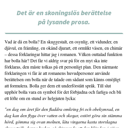
Det är en skoningslös berättelse
på lysande prosa.
Vad är då en bolla? En skuggestalt, en osynlig, ett vidunder, en
djävul, en främling, en okänd djurart, ett ormlikt väsen, en chimär
– dessa förklaringar hittar jag i romanen. Vilken outtalad funktion
har bolla här? Det får vi aldrig svar på för en myt ska inte
förklaras, den måste tolkas på ett personligt plan. Den närmaste
förklaringen vi får är att romanens huvudpersoner använde
berättelsen om bolla när de talade om sådant som känns omöjligt
att formulera. Bolla ger dem ett underförstått språk. Till slut
upphör bolla vara en symbol för det förbjudna och farliga och bli
ett löfte om en stund av helgjuten lycka:
"en dag om året får den fladdra omkring fri och obekymrad, en
dag kan den flyga över vatten och skogar, ostört göra sin stämma
hörd, gömma sig ovan molnen, låta vingarna kasta storslagna
skuggstråk, doppa huden, så skimrande att den bländar, i sjöar