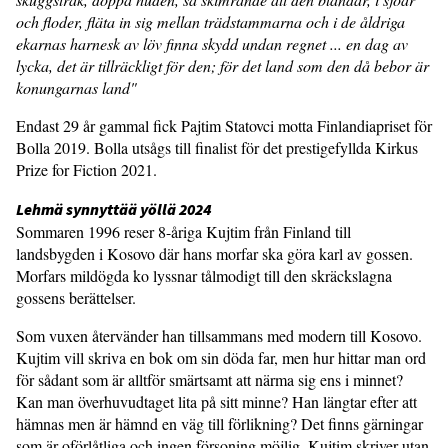
och floder, fläta in sig mellan trädstammarna och i de åldriga
ekarnas harnesk av löv finna skydd undan regnet ... en dag av
lycka, det är tillräckligt för den; för det land som den då bebor är
konungarnas land"
Endast 29 år gammal fick Pajtim Statovci motta Finlandiapriset för
Bolla 2019. Bolla utsågs till finalist för det prestigefyllda Kirkus
Prize for Fiction 2021.
Lehmä synnyttää yöllä 2024
Sommaren 1996 reser 8-åriga Kujtim från Finland till
landsbygden i Kosovo där hans morfar ska göra karl av gossen.
Morfars mildögda ko lyssnar tålmodigt till den skräckslagna
gossens berättelser.
Som vuxen återvänder han tillsammans med modern till Kosovo.
Kujtim vill skriva en bok om sin döda far, men hur hittar man ord
för sådant som är alltför smärtsamt att närma sig ens i minnet?
Kan man överhuvudtaget lita på sitt minne? Han längtar efter att
hämnas men är hämnd en väg till förlikning? Det finns gärningar
som är oförlåtliga och ingen försoning möjlig. Kujtim skriver utan