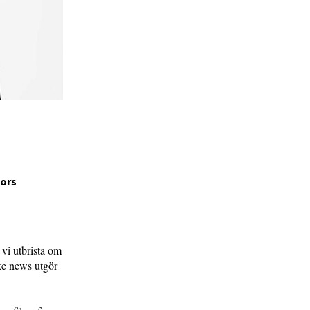
kors
 vi utbrista om
ake news utgör