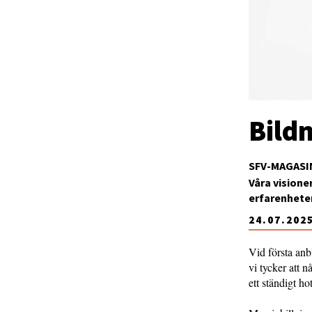
Bildn
SFV-MAGASI
Våra visione
erfarenheter
24.07.202
Vid första anb
vi tycker att n
ett ständigt ho