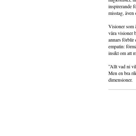
inspirerande f
misstag, även 
Visioner som ä
våra visioner 
annars förblir
empatin: förmå
insikt om att 
”Allt vad ni vi
Men en bra rik
dimensioner.