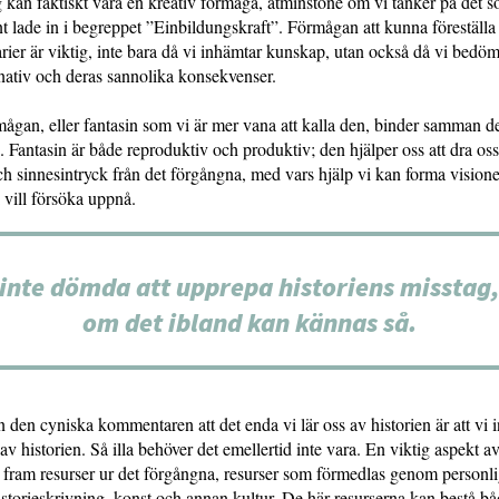
 kan faktiskt vara en kreativ förmåga, åtminstone om vi tänker på det s
lade in i begreppet ”Einbildungskraft”. Förmågan att kunna föreställa 
rier är viktig, inte bara då vi inhämtar kunskap, utan också då vi bedöm
nativ och deras sannolika konsekvenser.
mågan, eller fantasin som vi är mer vana att kalla den, binder samman de
 Fantasin är både reproduktiv och produktiv; den hjälper oss att dra oss
ch sinnesintryck från det förgångna, med vars hjälp vi kan forma vision
 vill försöka uppnå.
 inte dömda att upprepa historiens misstag
om det ibland kan kännas så.
 den cyniska kommentaren att det enda vi lär oss av historien är att vi i
v historien. Så illa behöver det emellertid inte vara. En viktig aspekt a
a fram resurser ur det förgångna, resurser som förmedlas genom personl
storieskrivning, konst och annan kultur. De här resurserna kan bestå b