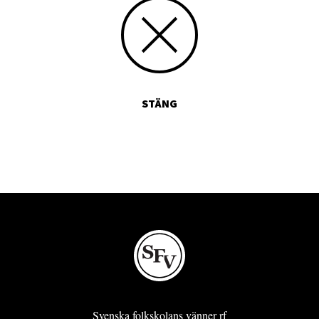
STÄNG
Svenska folkskolans vänner rf