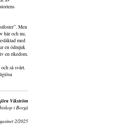
storiens
asifoster”. Men
ov här och nu,
 besläktad med
 tur en ödmjuk
tiv en rikedom.
 och så svårt.
ligiösa
jörn Vikström
biskop i Borgå
gasinet 2/2025