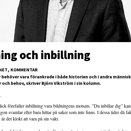
ing och inbillning
NET
KOMMENTAR
r behöver vara förankrade i både historien och i andra männis
 och behov, skriver Björn Vikström i sin kolumn.
5
lick förefaller inbillning vara bildningens motsats. ”Du inbillar dig” kan
ågon svamlar eller bara hittar på saker som inte finns. I dessa tider då f
t är det klokt att vara på sin vakt.