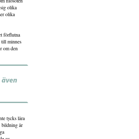
om filosofen
sig olika
er olika
t förflutna
 till minnes
er om den
, även
nte tycks lära
v bildning är
iga
åde av