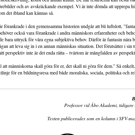
örebilder och av avskräckande exempel. Vi är inte dömda att upprepa hi
om det ibland kan kännas så.
r förankrade i den gemensamma historien undgår att bli luftslott, ”fant
behöver också vara förankrade i andra människors erfarenheter och beh
 de bara uttryck för våra egna subjektiva behov. Därför är fantasin nära
gan att leva sig in i en annan människas situation. Det förutsätter i sin
mitt perspektiv inte är det enda rätta – tvärtom är mångfalden av perspek
ll att människorna skall göra för er, det skall ni göra för dem.” Så enkelt,
tlinje för en bildningsresa med både moraliska, sociala, politiska och re
B
Professor vid Åbo Akademi, tidigare 
Texten publicerades som en kolumn i SFV-ma