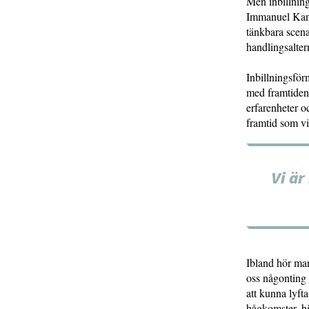
Men inbillning
Immanuel Kant 
tänkbara scena
handlingsalter
Inbillningsför
med framtiden.
erfarenheter o
framtid som vi
Vi är
Ibland hör man
oss någonting a
att kunna lyft
hågkomster, hi