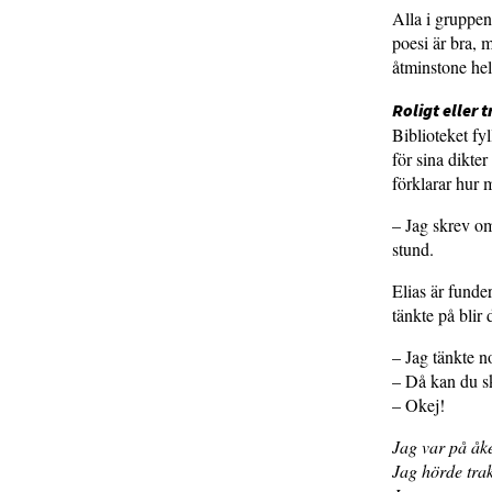
Alla i gruppen
poesi är bra, 
åtminstone hel
Roligt eller 
Biblioteket fyl
för sina dikte
förklarar hur 
– Jag skrev om
stund.
Elias är funde
tänkte på blir 
– Jag tänkte no
– Då kan du skr
– Okej!
Jag var på åk
Jag hörde trak