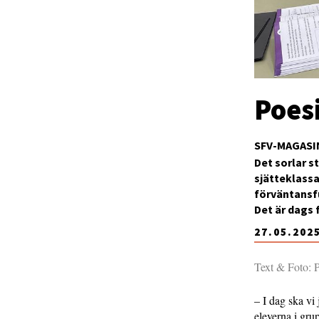
Poesi
SFV-MAGASI
Det sorlar s
sjätteklassar
förväntansfu
Det är dags 
27.05.202
Text & Foto: P
– I dag ska vi 
eleverna i gru