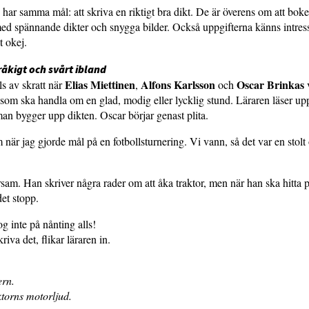
 har samma mål: att skriva en riktigt bra dikt. De är överens om att bok
med spännande dikter och snygga bilder. Också uppgifterna känns intress
t okej.
tråkigt och svårt ibland
Elias Miettinen
Alfons Karlsson
Oscar Brinkas
ls av skratt när
,
och
v
r som ska handla om en glad, modig eller lycklig stund. Läraren läser u
man bygger upp dikten. Oscar börjar genast plita.
 när jag gjorde mål på en fotbollsturnering. Vi vann, så det var en stolt
rsam. Han skriver några rader om att åka traktor, men när han ska hitta 
det stopp.
g inte på nånting alls!
iva det, flikar läraren in.
ern.
torns motorljud.