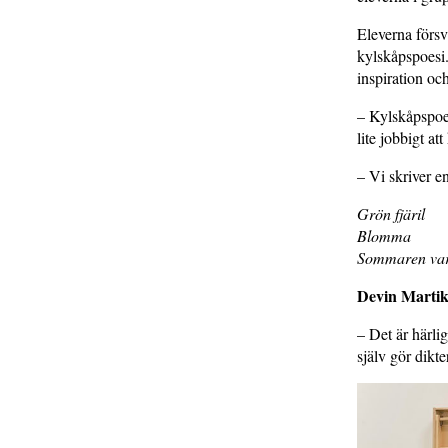
Eleverna försv
kylskåpspoesi
inspiration oc
– Kylskåpspoesi
lite jobbigt a
– Vi skriver en
Grön fjäril
Blomma
Sommaren var
Devin Marti
– Det är härli
själv gör dikt