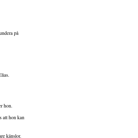
fundera på
lias.
er hon.
s att hon kan
are känslor.