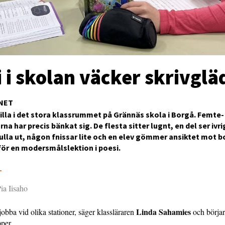
 i skolan väcker skrivglä
NET
tilla i det stora klassrummet på Grännäs skola i Borgå. Femte-
na har precis bänkat sig. De flesta sitter lugnt, en del ser ivr
lla ut, någon fnissar lite och en elev gömmer ansiktet mot b
för en modersmålslektion i poesi.
5
ia Iisaho
Linda Sahamies
jobba vid olika stationer, säger klassläraren
och börjar
pper.