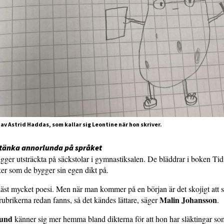
v Astrid Haddas, som kallar sig Leontine när hon skriver.
tt tänka annorlunda på språket
igger utsträckta på säckstolar i gymnastiksalen. De bläddrar i boken Tid
iker som de bygger sin egen dikt på.
 läst mycket poesi. Men när man kommer på en början är det skojigt att 
Malin Johansson
 rubrikerna redan fanns, så det kändes lättare, säger
.
lund
känner sig mer hemma bland dikterna för att hon har släktingar som