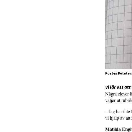
Poeten Poteten a
Vi lär oss a
Några elever l
väljer ut rubr
– Jag har inte
vi hjälp av att
Matilda Eng