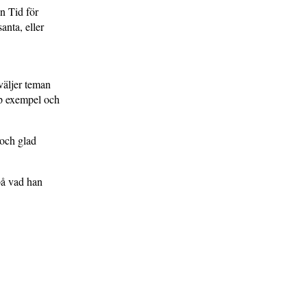
en Tid för
anta, eller
äljer teman
pp exempel och
 och glad
på vad han