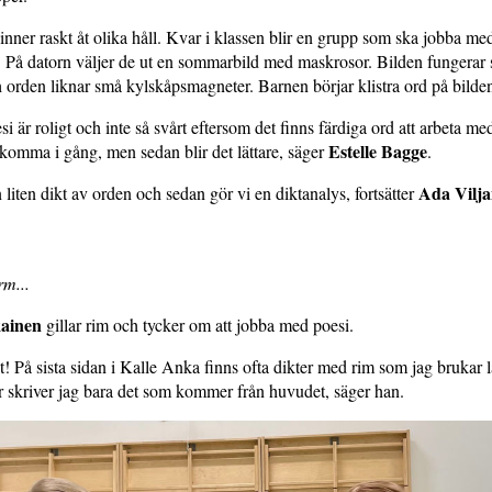
inner raskt åt olika håll. Kvar i klassen blir en grupp som ska jobba me
. På datorn väljer de ut en sommarbild med maskrosor. Bilden fungerar
h orden liknar små kylskåpsmagneter. Barnen börjar klistra ord på bilde
 är roligt och inte så svårt eftersom det finns färdiga ord att arbeta med
Estelle Bagge
tt komma i gång, men sedan blir det lättare, säger
.
Ada Vilj
 liten dikt av orden och sedan gör vi en diktanalys, fortsätter
m...
kainen
gillar rim och tycker om att jobba med poesi.
gt! På sista sidan i Kalle Anka finns ofta dikter med rim som jag brukar 
er skriver jag bara det som kommer från huvudet, säger han.