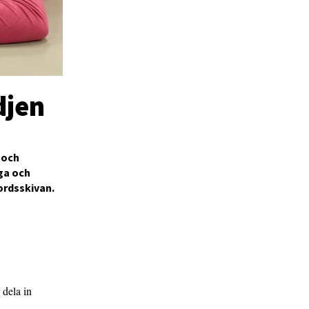
djen
 och
iga och
ordsskivan.
 dela in