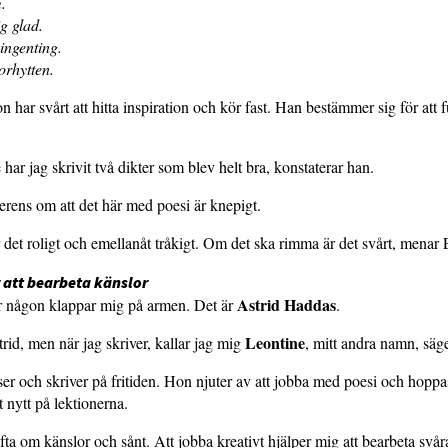
.
g glad.
ingenting.
orhytten.
n har svårt att hitta inspiration och kör fast. Han bestämmer sig för att 
har jag skrivit två dikter som blev helt bra, konstaterar han.
erens om att det här med poesi är knepigt.
 det roligt och emellanåt tråkigt. Om det ska rimma är det svårt, menar E
r att bearbeta känslor
Astrid Haddas
r någon klappar mig på armen. Det är
.
Leontine
trid, men när jag skriver, kallar jag mig
, mitt andra namn, säg
ser och skriver på fritiden. Hon njuter av att jobba med poesi och hoppa
t nytt på lektionerna.
ofta om känslor och sånt. Att jobba kreativt hjälper mig att bearbeta svår