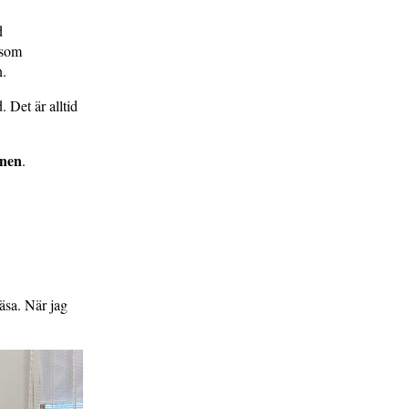
d
 som
n.
. Det är alltid
anen
.
läsa. När jag